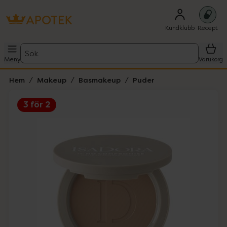
Kundklubb
Recept
Sök
Meny
Varukorg
Hem
Makeup
Basmakeup
Puder
3 för 2
Hoppa över Lista
Lista: . Innehåller 3 objekt.