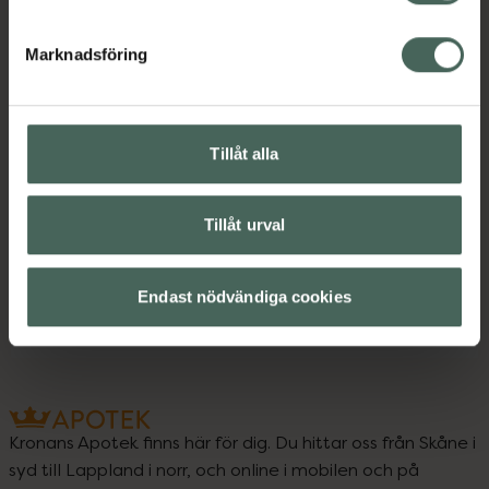
Instruktioner
Visa
Marknadsföring
Tillåt alla
Upptäck flera produkter inom
Basmakeup
Makeup
Puder
Tillåt urval
Veganska produkter
Veganskt smink
Endast nödvändiga cookies
Kronans Apotek finns här för dig. Du hittar oss från Skåne i
syd till Lappland i norr, och online i mobilen och på