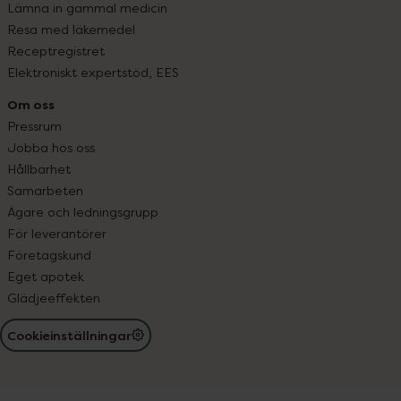
Lämna in gammal medicin
Resa med läkemedel
Receptregistret
Elektroniskt expertstöd, EES
Om oss
Pressrum
Jobba hos oss
Hållbarhet
Samarbeten
Ägare och ledningsgrupp
För leverantörer
Företagskund
Eget apotek
Glädjeeffekten
Cookieinställningar