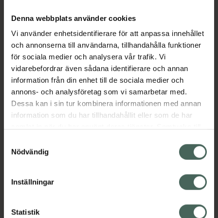
hög täckning och en mjuk, matt finish med
krämig textur. Den är vattenfast och sitter
Denna webbplats använder cookies
kvar länge med en soft-focus effekt som
Vi använder enhetsidentifierare för att anpassa innehållet
kontrollerar oljiga eller glansiga partier i
och annonserna till användarna, tillhandahålla funktioner
ansiktet. Tack vare den innovativa tekniken i
för sociala medier och analysera vår trafik. Vi
formulan gör pudret att din hud känns mjuk
vidarebefordrar även sådana identifierare och annan
och återfuktad. Du kan ha den där perfekta
information från din enhet till de sociala medier och
matta looken hela dagen samtidigt som
annons- och analysföretag som vi samarbetar med.
huden känns fräsch och behaglig.
Dessa kan i sin tur kombinera informationen med annan
Jämförpris
28428,57 kr
/
kg
information som du har tillhandahållit eller som de har
samlat in när du har använt deras tjänster. Samtycke till
EAN:
07333352084941
cookies är frivilligt och du kan när som helst ändra eller
Samtyckesval
Kategorier:
återkalla ditt samtycke via webbplatsens
Nödvändig
Basmakeup
Makeup
Puder
cookieinställningar. Ett återkallat samtycke påverkar inte
Veganska produkter
Veganskt smink
lagligheten av behandling som skett innan återkallelsen.
Inställningar
Innehåll
Visa
Statistik