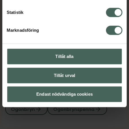
Statistik
Omdömen
Visa
Marknadsföring
Innehåll
Visa
Instruktioner
Visa
Tillåt alla
Tillåt urval
Upptäck flera produkter inom
Endast nödvändiga cookies
Makeup
Makeup för ögon
Ögonbryn
Ögonbrynspenna