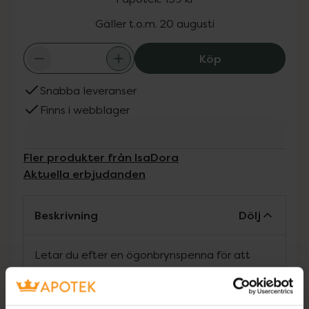
Gäller t.o.m. 20 augusti
Isadora The Bro
Köp
Snabba leveranser
Finns i webblager
Fler produkter från IsaDora
Aktuella erbjudanden
Beskrivning
Dölj
Letar du efter en ögonbrynspenna för att
fylla, fixera och forma dina ögonbryn, som
håller hela dagen och har en naturlig formula?
Då har du kommit rätt. Vi har vad du behöver!