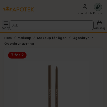
Kundklubb
Recept
Sök
Meny
Varukorg
Hem
Makeup
Makeup för ögon
Ögonbryn
Ögonbrynspenna
3 för 2
Hoppa över Lista
Lista: . Innehåller 2 objekt.