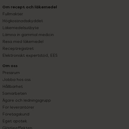
Om recept och läkemedel
Fullmakter
Högkostnadsskyddet
Läkemedelsutbyte
Lämna in gammal medicin
Resa med läkemedel
Receptregistret
Elektroniskt expertstöd, EES
Om oss
Pressrum
Jobba hos oss
Hållbarhet
Samarbeten
Ägare och ledningsgrupp
För leverantörer
Företagskund
Eget apotek
Glädjeeffekten