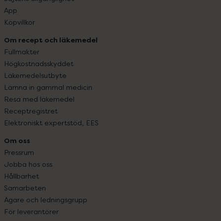
App
Köpvillkor
Om recept och läkemedel
Fullmakter
Högkostnadsskyddet
Läkemedelsutbyte
Lämna in gammal medicin
Resa med läkemedel
Receptregistret
Elektroniskt expertstöd, EES
Om oss
Pressrum
Jobba hos oss
Hållbarhet
Samarbeten
Ägare och ledningsgrupp
För leverantörer