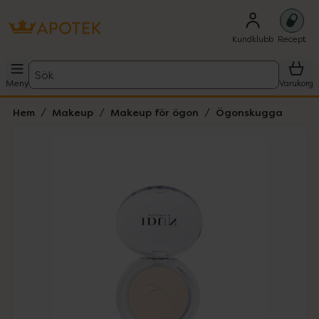
Kundklubb
Recept
Sök
Meny
Varukorg
Hem
Makeup
Makeup för ögon
Ögonskugga
Hoppa över Lista
Lista: . Innehåller 2 objekt.