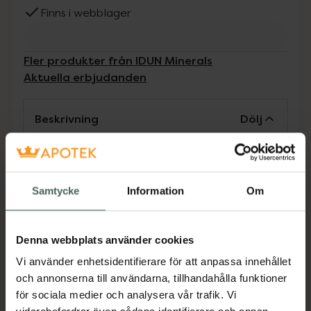
Finns i webblager
Fler produkter från IDUN Minerals
Aktuella erbjudanden
Beskrivning
Dölj
IDUN Minerals Mineral Single Eyeshadow
Sandvita innehåller högrenade
Samtycke
Information
Om
mineralpigment och ger intensiv färg och en
matt finish i en ljus beige nyans. Texturen är
sammetslen och enkel att arbeta med. IDUN
Denna webbplats använder cookies
Minerals Mineral Eyeshadow är vegansk,
parfymfri och dermatologiskt testad. Passar
Vi använder enhetsidentifierare för att anpassa innehållet
alla hudtyper, även de mest känsliga.
och annonserna till användarna, tillhandahålla funktioner
för sociala medier och analysera vår trafik. Vi
EAN:
07340074741151