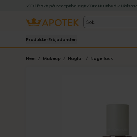
Fri frakt på receptbelagt
Brett utbud
Hälsos
Sök
Produkter
Erbjudanden
Hem
Makeup
Naglar
Nagellack
Hoppa över Lista
Lista: . Innehåller 2 objekt.