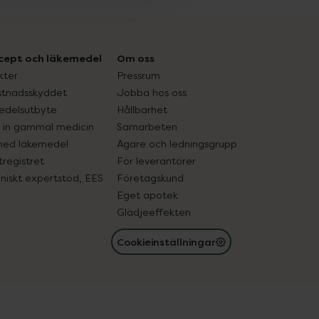
cept och läkemedel
Om oss
kter
Pressrum
tnadsskyddet
Jobba hos oss
edelsutbyte
Hållbarhet
in gammal medicin
Samarbeten
med läkemedel
Ägare och ledningsgrupp
registret
För leverantörer
oniskt expertstöd, EES
Företagskund
Eget apotek
Glädjeeffekten
Cookieinställningar