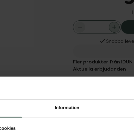
I
Snabba leve
Fler produkter från IDUN
Aktuella erbjudanden
Dölj
t nagellack med en long-
Information
da borsten gör lacket
ormulan vårdar och
cookies