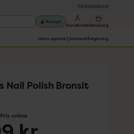
Företagskund
Recept
Kundklubb
Varukorg
Hitta apotek
Tjänster
Rådgivning
 Nail Polish Bronsit
Pris online
9 kr