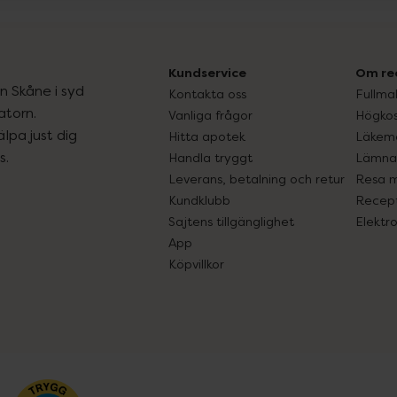
Kundservice
Om re
ån Skåne i syd
Kontakta oss
Fullma
atorn.
Vanliga frågor
Högkos
lpa just dig
Hitta apotek
Läkem
s.
Handla tryggt
Lämna 
Leverans, betalning och retur
Resa 
Kundklubb
Recept
Sajtens tillgänglighet
Elektr
App
Köpvillkor