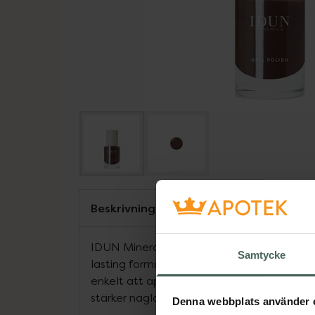
Beskrivning
IDUN Minerals Bronsit är ett klassisk brun
Samtycke
lasting formula och glansig finish. Den bre
enkelt att applicera och den näringsrika f
stärker naglarna. 100% Vegansk.
Denna webbplats använder 