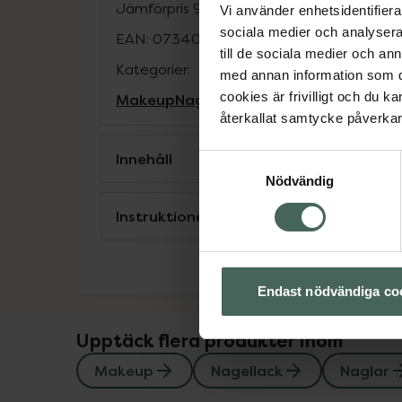
Jämförpris
9 kr
/
ml
Vi använder enhetsidentifierar
sociala medier och analysera 
EAN:
07340074735471
till de sociala medier och a
Kategorier:
med annan information som du 
cookies är frivilligt och du k
Makeup
Nagellack
Naglar
Naglar
återkallat samtycke påverkar 
Innehåll
Samtyckesval
Nödvändig
Instruktioner
Endast nödvändiga co
Upptäck flera produkter inom
Makeup
Nagellack
Naglar