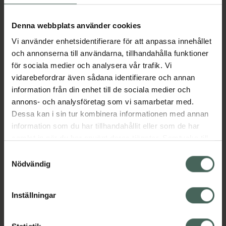
som skyddar nageln från fria radikaler. De
vårdande ingredienserna är tillsatta för
Denna webbplats använder cookies
förbättra naglarnas kvalité samtidigt som
Vi använder enhetsidentifierare för att anpassa innehållet
naglarna är vackert målade. 100% vegansk
och annonserna till användarna, tillhandahålla funktioner
Jämförpris
9000 kr
/
l
för sociala medier och analysera vår trafik. Vi
vidarebefordrar även sådana identifierare och annan
EAN:
07340074735372
information från din enhet till de sociala medier och
Kategorier:
annons- och analysföretag som vi samarbetar med.
Händer och fötter
Makeup
Nagellack
Dessa kan i sin tur kombinera informationen med annan
Naglar
Naglar
Veganska produkter
information som du har tillhandahållit eller som de har
Veganskt smink
samlat in när du har använt deras tjänster. Samtycke till
cookies är frivilligt och du kan när som helst ändra eller
Samtyckesval
återkalla ditt samtycke via webbplatsens
Nödvändig
Omdömen
Visa
cookieinställningar. Ett återkallat samtycke påverkar inte
lagligheten av behandling som skett innan återkallelsen.
Inställningar
Innehåll
Visa