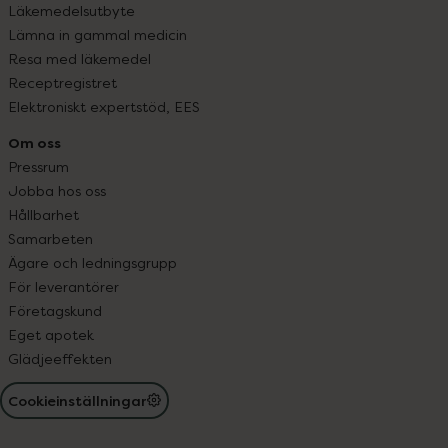
Läkemedelsutbyte
Lämna in gammal medicin
Resa med läkemedel
Receptregistret
Elektroniskt expertstöd, EES
Om oss
Pressrum
Jobba hos oss
Hållbarhet
Samarbeten
Ägare och ledningsgrupp
För leverantörer
Företagskund
Eget apotek
Glädjeeffekten
Cookieinställningar