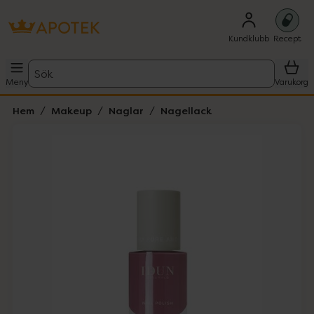
Kundklubb
Recept
Sök
Meny
Varukorg
Hem
Makeup
Naglar
Nagellack
Hoppa över Lista
Lista: . Innehåller 2 objekt.