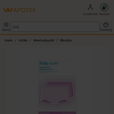
Kundklubb
Recept
Sök
Meny
Varukorg
Hem
Intim
Mensskydd
Bindor
Hoppa över Lista
Lista: . Innehåller 3 objekt.