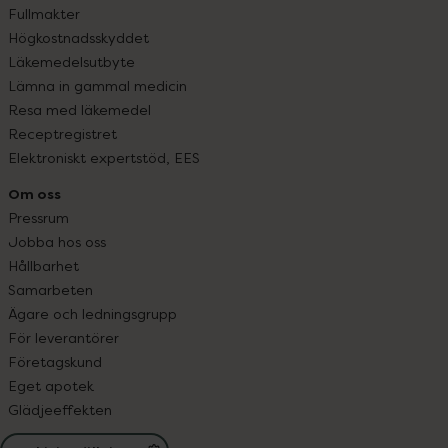
Fullmakter
Högkostnadsskyddet
Läkemedelsutbyte
Lämna in gammal medicin
Resa med läkemedel
Receptregistret
Elektroniskt expertstöd, EES
Om oss
Pressrum
Jobba hos oss
Hållbarhet
Samarbeten
Ägare och ledningsgrupp
För leverantörer
Företagskund
Eget apotek
Glädjeeffekten