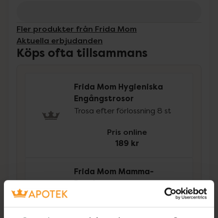
Fler produkter från Frida Mom
Aktuella erbjudanden
Köps ofta tillsammans
Frida Mom Hygieniska
Engångstrosor
Trosa efter förlossning 8 st
Pris online
189 kr
Frida Mom Mamma-
Duschen
Intimtvätt, 1 st
Pris online