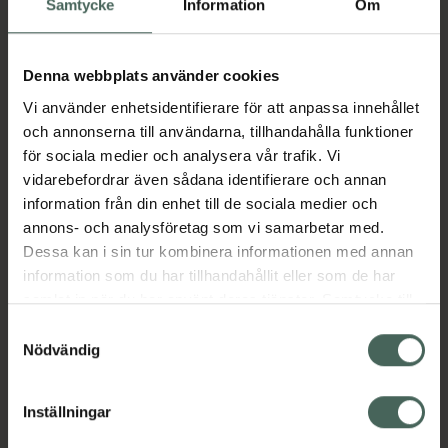
Samtycke
Information
Om
109 kr
Köp båda för
:
298 kr
Denna webbplats använder cookies
Köp båda
Vi använder enhetsidentifierare för att anpassa innehållet
och annonserna till användarna, tillhandahålla funktioner
för sociala medier och analysera vår trafik. Vi
vidarebefordrar även sådana identifierare och annan
Beskrivning
Dölj
information från din enhet till de sociala medier och
annons- och analysföretag som vi samarbetar med.
Supermjuka, sömlösa, töjbara trosor som låter
Dessa kan i sin tur kombinera informationen med annan
huden andas. Utformade för att hålla bindor
information som du har tillhandahållit eller som de har
och annat på plats utan att tumma på
samlat in när du har använt deras tjänster. Samtycke till
bekvämlilgheten. Mikrofibermaterialet är som
cookies är frivilligt och du kan när som helst ändra eller
Samtyckesval
bomull både för kropp och själ och trosorna
återkalla ditt samtycke via webbplatsens
Nödvändig
slängs efter användning - du har nog att
cookieinställningar. Ett återkallat samtycke påverkar inte
tvätta!
lagligheten av behandling som skett innan återkallelsen.
Inställningar
Jämförpris
23,90 kr
/
st