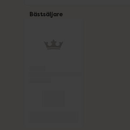
Alpine
Bästsäljare
Benton Cosmetics
Hoppa över Lista
Lista: . Innehåller 1 objekt.
Björn Axén
Clearlii
Dr. Bronner's
Elotrans
Eucerin
Eucerin Sol
Forest Kids
GetTested