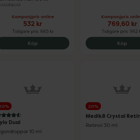
sttillskott
Kampanjpris online
Kampanjpris onli
532 kr
769,60 kr
Tidigare pris:
665 kr
Tidigare pris:
962 
Priorin Kapslar, 532 kr.
Medik
Köp
Köp
20%
20%
Medik8 Crystal Retin
.6 av 5 i omdöme
ylo Dual
Retinol 30 ml
gondroppar 10 ml