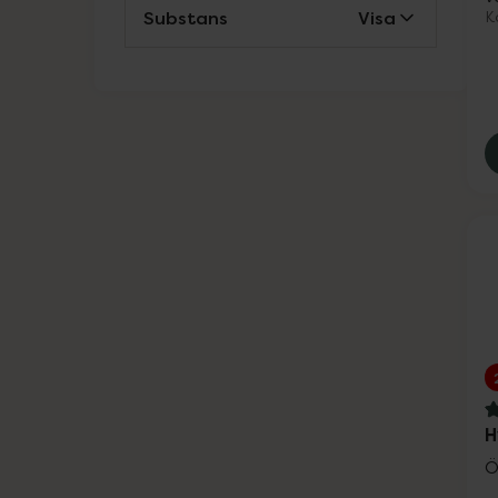
Substans
Visa
Ko
Weleda
Wella Professionals
Wellibites
Wild
Nailner och Wortie
Vårt eget varumärke
Solskydd
Ansiktsvård
4
H
Kosttillskott
Ö
Vårt eget varumärke