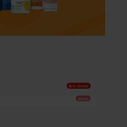
Bra deals
60 kr
30%
25%