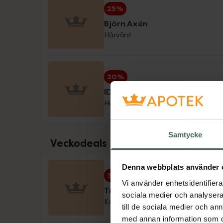
25%
Little Cirkus
Björn Axén
Hårvård
Medicube
Medik8
20%
Milpro Vet
IDA WARG Beauty
Hud- & hårvård
Nioxin
Nyttoteket
Samtycke
Veckodeals
Pharbio, Pikasol, Litomove, Active Care & 
Denna webbplats använder 
Physiomer
30%
Vi använder enhetsidentifierar
Trace Minerals veckodeal
sociala medier och analysera 
Priorin
Kosttillskott
till de sociala medier och a
med annan information som du 
Pureness