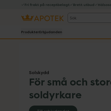
Fri frakt på receptbelagt
Brett utbud
Hälsos
Sök
Produkter
Erbjudanden
Hoppa över Lista
Lista: . Innehåller 9 objekt.
Solskydd
För små och sto
soldyrkare
Till erbjudandet