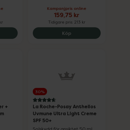
ne
Kampanjpris online
Upp till 25%
159,75 kr
kr
Tidigare pris:
213 kr
Upp till 30%
8 Crystal Retinal 6, 558.4 kr.
Nyttoteket Clean Collage
Köp
Upp till 30%
Upp till 30%
30%
4.8 av 5 i omdöme
er +
La Roche-Posay Anthelios
am
Uvmune Ultra Light Creme
SPF 50+
Solskydd för ansiktet 50 ml