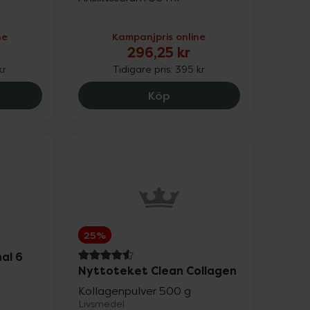
20%
ne
Kampanjpris online
296,25 kr
25%
kr
Tidigare pris:
395 kr
25%
8 Crystal Retinal 10, 769.6 kr.
Eucerin Anti-Pigment Dua
Köp
15%
20%
25%
Upp till 30%
25%
Upp till 25%
al 6
4.6 av 5 i omdöme
Nyttoteket Clean Collagen
Upp till 25%
Kollagenpulver 500 g
Livsmedel
Upp till 30%