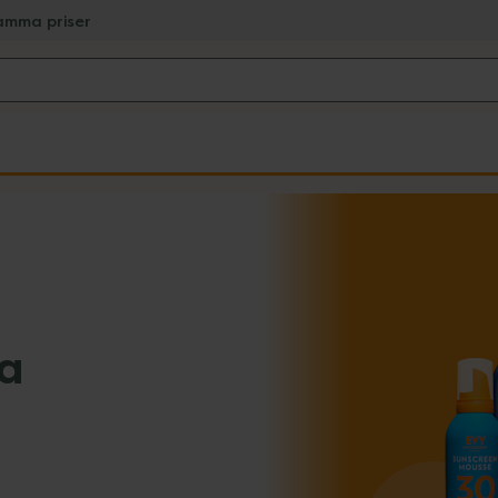
amma priser
ra