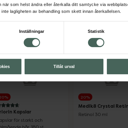
an när som helst ändra eller återkalla ditt samtycke via webbplats
inte lagligheten av behandling som skett innan återkallelsen.
Inställningar
Statistik
okies
Tillåt urval
20%
20%
Medik8 Crystal Retin
.7 av 5 i omdöme
riorin Kapslar
Retinol 30 ml
apslar för starkt och
älmående hår, 180 st