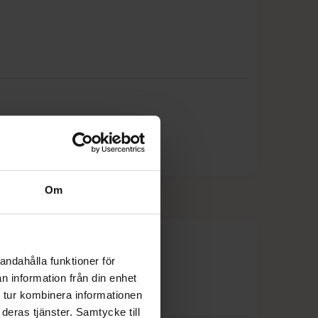
25%
25%
20%
20%
25%
25%
Om
25%
20%
andahålla funktioner för
n information från din enhet
20%
 tur kombinera informationen
deras tjänster. Samtycke till
20%