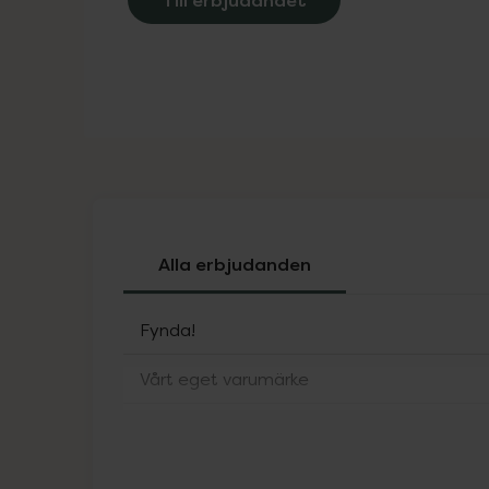
Alla erbjudanden
Fynda!
Vårt eget varumärke
ACO Sol
Alfons Åberg