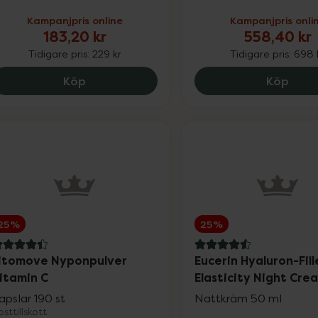
Kampanjpris online
Kampanjpris onli
183,20 kr
558,40 kr
Tidigare pris:
229 kr
Tidigare pris:
698 
Hylo Dual, 183.2 kr.
Medik
Köp
Köp
Nyheter
25%
25%
.4 av 5 i omdöme
4.6 av 5 i omdöme
itomove Nyponpulver
Eucerin Hyaluron-Fill
itamin C
Elasticity Night Cre
apslar 190 st
Nattkräm 50 ml
Varumärken
sttillskott