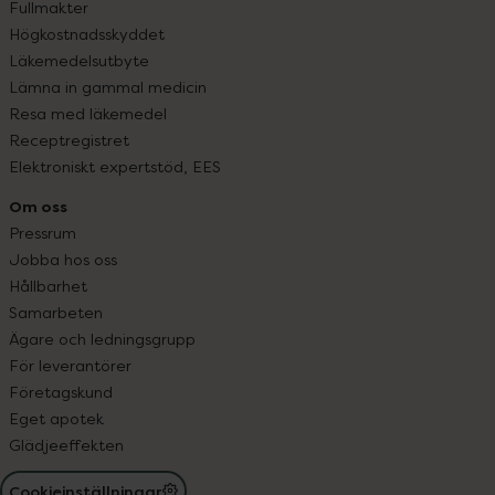
Fullmakter
Högkostnadsskyddet
Läkemedelsutbyte
Lämna in gammal medicin
Resa med läkemedel
Receptregistret
Elektroniskt expertstöd, EES
Om oss
Pressrum
Jobba hos oss
Hållbarhet
Samarbeten
Ägare och ledningsgrupp
För leverantörer
Företagskund
Eget apotek
Glädjeeffekten
Cookieinställningar