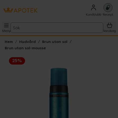
Kundklubb
Recept
Sök
Meny
Varukorg
Hem
Hudvård
Brun utan sol
Brun utan sol-mousse
25%
Hoppa över Lista
Lista: . Innehåller 6 objekt.