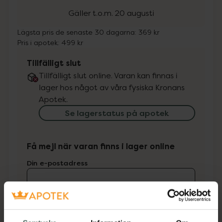
Gäller t.o.m. 20 augusti
Lägsta pris de senaste 30 dagarna:
369 kr
Pris i apotek:
499 kr
Tillfälligt slut
Tillfälligt slut online. Varan kan finnas i
lager hos något av våra fysiska Kronans
Apotek.
Se lagerstatus på apotek
Få mejl när varan finns i lager online
Din e-postadress
villkoren
Jag accepterar
Spara