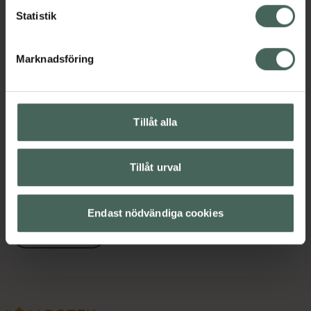
Omdömen
Visa
Statistik
Marknadsföring
Innehåll
Visa
Instruktioner
Visa
Tillåt alla
Tillåt urval
Upptäck flera produkter inom
Brun utan sol
Brun utan sol-mousse
Endast nödvändiga cookies
Hudvård