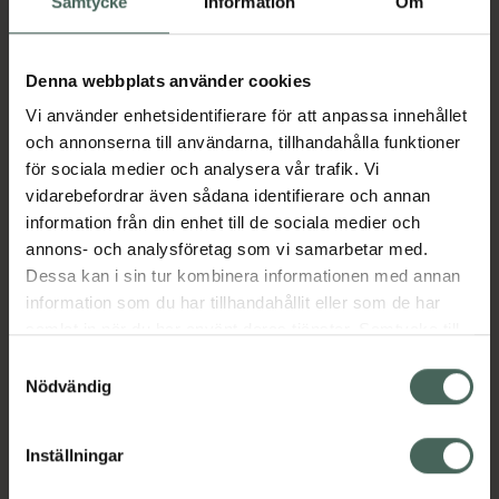
Samtycke
Information
Om
Fler produkter från St. Tropez
Denna webbplats använder cookies
Aktuella erbjudanden
Vi använder enhetsidentifierare för att anpassa innehållet
och annonserna till användarna, tillhandahålla funktioner
Beskrivning
Dölj
för sociala medier och analysera vår trafik. Vi
vidarebefordrar även sådana identifierare och annan
Snabbverkande Brun-utan-sol mousse som
information från din enhet till de sociala medier och
ger en naturligt solbrun ton. Lätt att
annons- och analysföretag som vi samarbetar med.
applicera.
Dessa kan i sin tur kombinera informationen med annan
information som du har tillhandahållit eller som de har
Jämförpris
2495 kr
/
l
samlat in när du har använt deras tjänster. Samtycke till
EAN:
05060022307995
cookies är frivilligt och du kan när som helst ändra eller
Samtyckesval
Kategorier:
återkalla ditt samtycke via webbplatsens
Nödvändig
cookieinställningar. Ett återkallat samtycke påverkar inte
Brun utan sol
Brun utan sol-mousse
lagligheten av behandling som skett innan återkallelsen.
Hudvård
Inställningar