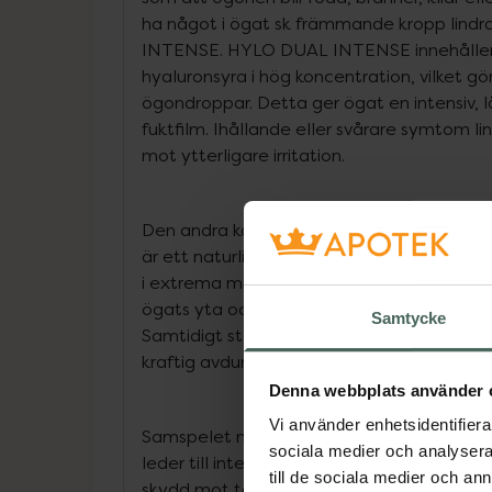
ha något i ögat sk främmande kropp lind
INTENSE. HYLO DUAL INTENSE innehåller 
hyaluronsyra i hög koncentration, vilket g
ögondroppar. Detta ger ögat en intensiv, l
fuktfilm. Ihållande eller svårare symtom l
mot ytterligare irritation.
Den andra komponenten i HYLO DUAL INTE
är ett naturligt ämne som bildas av mikr
i extrema miljöer. Ektoin ökar bindningen av
ögats yta och bildar på så sätt en fysiologi
Samtycke
Samtidigt stabiliserar ektoin tårfilmens lip
kraftig avdunstning av tårar.
Denna webbplats använder 
Vi använder enhetsidentifierar
Samspelet mellan den högkvalitativa hyal
sociala medier och analysera 
leder till intensiv och långtidsverkande s
till de sociala medier och a
skydd mot tåravdunstning.