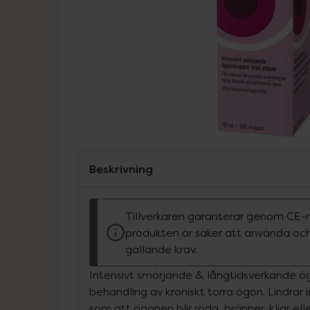
Beskrivning
Tillverkaren garanterar genom CE-
produkten är säker att använda och
gällande krav.
Intensivt smörjande & långtidsverkande ö
behandling av kroniskt torra ögon. Lindra
som att ögonen blir röda, bränner, kliar elle