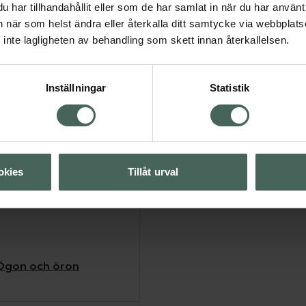
har tillhandahållit eller som de har samlat in när du har använt 
an när som helst ändra eller återkalla ditt samtycke via webbplats
inte lagligheten av behandling som skett innan återkallelsen.
omen, som uppkommer
 omgivande faktorer,
Inställningar
Statistik
inst 300 droppar. Hållbar
an konserveringsmedel
vegansk droppe som inte
okies
Tillåt urval
Ögon och öron