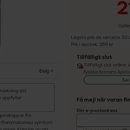
2
Gälle
Lägsta pris de senaste 30
Pris i apotek:
289 kr
Tillfälligt slut
Tillfälligt slut online
Dölj
fysiska Kronans Apote
Se 
märkning att
 uppfyller
Få mejl när varan fin
Din e-postadress
gondroppar för
r inflammatoriska symtom
r rinner. Känslan av att