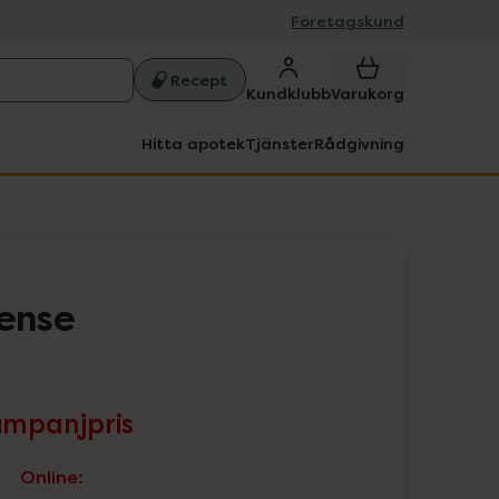
Företagskund
Recept
Kundklubb
Varukorg
Hitta apotek
Tjänster
Rådgivning
tense
mpanjpris
Online
: