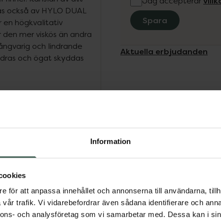
vill
Jag accepterar
ras också av HYLO DUAL
Spara
en högkvalitativ
ör den mer viskös än andra
ångvarig och lindrande
Aktuella erbjudanden
indras och ögat skyddas
NSE är ektoin. Ektoin
oorganismer som ett skydd
 vatten till cellerna på
sk barriär på bindhinnan.
Information
idlager vilket skyddar mot
cookies
e för att anpassa innehållet och annonserna till användarna, tillh
uronsyran och ektoin
vår trafik. Vi vidarebefordrar även sådana identifierare och anna
mörjning av ögats yta samt
nnons- och analysföretag som vi samarbetar med. Dessa kan i sin