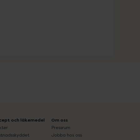
cept och läkemedel
Om oss
kter
Pressrum
tnadsskyddet
Jobba hos oss