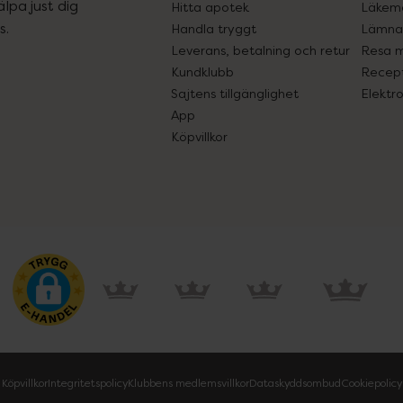
lpa just dig
Hitta apotek
Läkem
s.
Handla tryggt
Lämna 
Leverans, betalning och retur
Resa 
Kundklubb
Recept
Sajtens tillgänglighet
Elektr
App
Köpvillkor
Köpvillkor
Integritetspolicy
Klubbens medlemsvillkor
Dataskyddsombud
Cookiepolicy