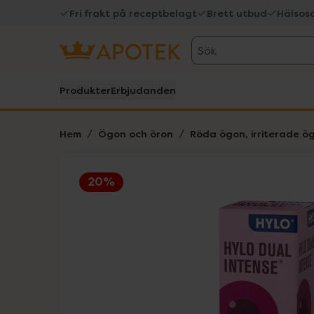
Fri frakt på receptbelagt
Brett utbud
Hälsos
Sök
Produkter
Erbjudanden
Hem
Ögon och öron
Röda ögon, irriterade ö
20%
Hoppa över Lista
Lista: . Innehåller 1 objekt.