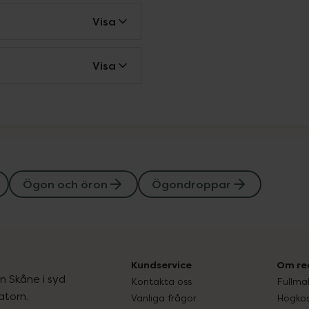
Visa
Visa
Ögon och öron
Ögondroppar
Kundservice
Om re
ån Skåne i syd
Kontakta oss
Fullma
atorn.
Vanliga frågor
Högkos