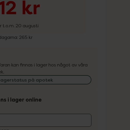
12 kr
r t.o.m. 20 augusti
 dagarna:
265 kr
. Varan kan finnas i lager hos något av våra
k.
lagerstatus på apotek
ns i lager online