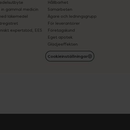
edelsutbyte
Hållbarhet
in gammal medicin
Samarbeten
med läkemedel
Ägare och ledningsgrupp
registret
För leverantörer
oniskt expertstöd, EES
Företagskund
Eget apotek
Glädjeeffekten
Cookieinställningar