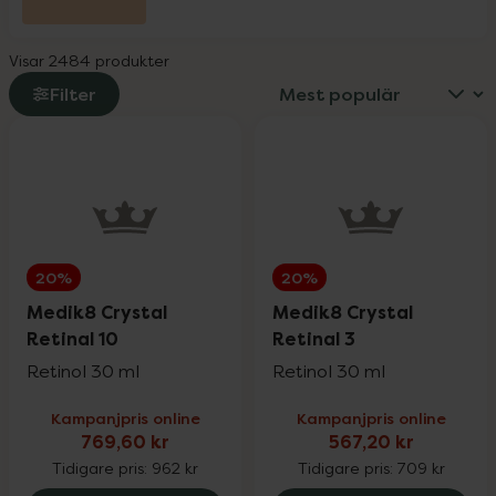
L-Argiplex veckodeal
30%
Visar 2484 produkter
Little Cirkus
25%
Filter
Medicube
25%
Medik8
20%
20%
20%
Milpro Vet
20%
Medik8 Crystal
Medik8 Crystal
Retinal 10
Retinal 3
Retinol 30 ml
Retinol 30 ml
Nioxin
25%
Kampanjpris online
Kampanjpris online
769,60 kr
567,20 kr
Nyttoteket
25%
Tidigare pris:
962 kr
Tidigare pris:
709 kr