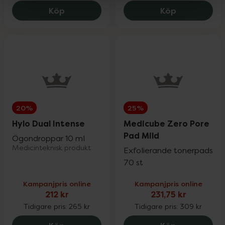
Pharbio Forte Omega 3, 155.25 kr.
Eucerin Ant
Köp
Köp
20%
25%
Hylo Dual Intense
Medicube Zero Pore
Pad Mild
Ögondroppar 10 ml
Medicinteknisk produkt
Exfolierande tonerpads
70 st
Kampanjpris online
Kampanjpris online
212 kr
231,75 kr
Tidigare pris:
265 kr
Tidigare pris:
309 kr