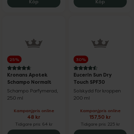
EVY Technology Solskydd Mousse SPF50,
Satisfyer Pr
Köp
Köp
25%
30%
4.7 av 5 i omdöme
4.6 av 5 i omdöme
Kronans Apotek
Eucerin Sun Dry
Schampo Normalt
Touch SPF30
Schampo Parfymerad,
Solskydd för kroppen
250 ml
200 ml
Kampanjpris online
Kampanjpris online
48 kr
157,50 kr
Tidigare pris:
64 kr
Tidigare pris:
225 kr