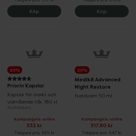
Litomove Nyponpulver Vitamin C, 297.75
La Roche-Po
Wartner
Köp
Köp
20%
Weleda
20%
Wella Professionals
25%
20%
20%
Wellibites
25%
Medik8 Advanced
4.7 av 5 i omdöme
Priorin Kapslar
Night Restore
Kapslar för starkt och
Wild
15%
Nattkräm 50 ml
välmående hår, 180 st
Kosttillskott
Nailner och Wortie
20%
Kampanjpris online
Kampanjpris online
532 kr
517,60 kr
Tidigare pris:
665 kr
Tidigare pris:
647 kr