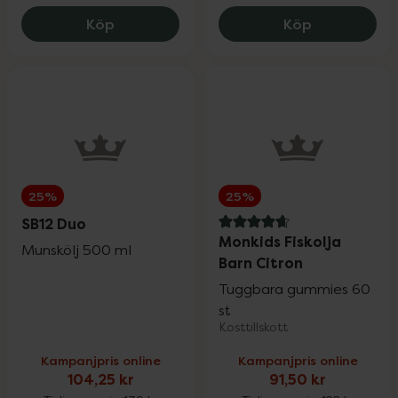
Vårt eget varumärke
25%
Priorin Kapslar, 532 kr.
Medik8 Adva
Köp
Köp
Solskydd
Upp till 30%
Ansiktsvård
Upp till 25%
Kosttillskott
Upp till 25%
25%
25%
SB12 Duo
4.9 av 5 i omdöme
Monkids Fiskolja
Vårt eget varumärke
Upp till 30%
Munskölj 500 ml
Barn Citron
Tuggbara gummies 60
Hårvård
Upp till 25%
st
Kosttillskott
Kampanjpris online
Kampanjpris online
Mun- & tandvård
Upp till 30%
104,25 kr
91,50 kr