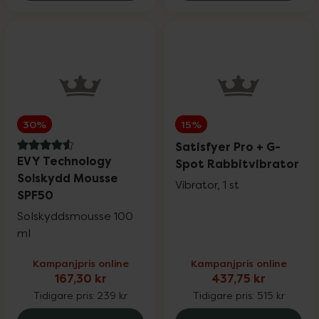
30%
15%
Satisfyer Pro + G-
4.6 av 5 i omdöme
EVY Technology
Spot Rabbitvibrator
Solskydd Mousse
Vibrator, 1 st
SPF50
Solskyddsmousse 100
ml
Kampanjpris online
Kampanjpris online
167,30 kr
437,75 kr
Tidigare pris:
239 kr
Tidigare pris:
515 kr