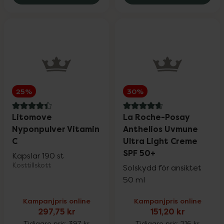
Rosenserien & Sweden Eco
25%
SB12
25%
Satisfyer & Viamax
15%
25%
30%
Silicea
20%
4.4 av 5 i omdöme
4.8 av 5 i omdöme
Litomove
La Roche-Posay
Nyponpulver Vitamin
Anthelios Uvmune
St. Tropez
25%
C
Ultra Light Creme
SPF 50+
Kapslar 190 st
Kosttillskott
Solskydd för ansiktet
Superfruit
20%
50 ml
Kampanjpris online
Kampanjpris online
Trixie
20%
297,75 kr
151,20 kr
Tidigare pris:
397 kr
Tidigare pris:
216 kr