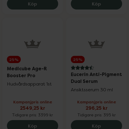
Medik8 Crystal Retinal 10, 769.6 kr.
Medik8 Cryst
Köp
Köp
Pharbio, Pikasol, Litomove, Active Care &
25%
Möllers
Physiomer
20%
Priorin
20%
25%
25%
Medicube Age-R
Pureness
20%
4.5 av 5 i omdöme
Eucerin Anti-Pigment
Booster Pro
Dual Serum
Hudvårdsapparat 1st
Q+A & Umberto Giannini
Ansiktsserum 30 ml
25%
Kampanjpris online
Kampanjpris online
2549,25 kr
296,25 kr
RefectoCil
15%
Tidigare pris:
3399 kr
Tidigare pris:
395 kr
Medicube Age-R Booster Pro, 2549.25 k
Eucerin Ant
Köp
Köp