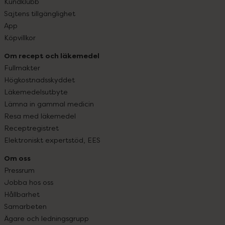
Kundklubb
Sajtens tillgänglighet
App
Köpvillkor
Om recept och läkemedel
Fullmakter
Högkostnadsskyddet
Läkemedelsutbyte
Lämna in gammal medicin
Resa med läkemedel
Receptregistret
Elektroniskt expertstöd, EES
Om oss
Pressrum
Jobba hos oss
Hållbarhet
Samarbeten
Ägare och ledningsgrupp