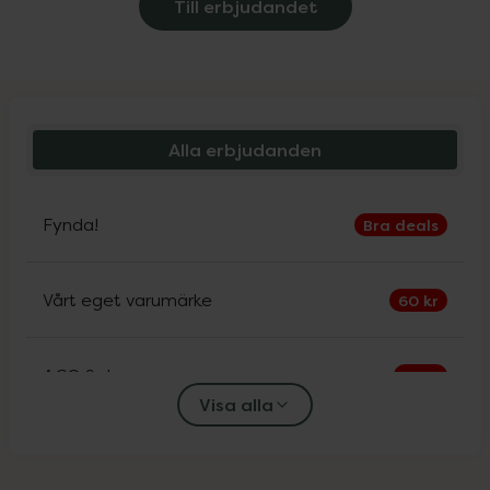
Till erbjudandet
Alla erbjudanden
Fynda!
Bra deals
Vårt eget varumärke
60 kr
ACO Sol
30%
Visa alla
Alfons Åberg
25%