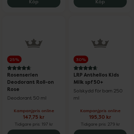
Eucerin Hyaluron Filler + Elasticity Day
Eucerin Hyal
Köp
Köp
25%
30%
4.8 av 5 i omdöme
4.7 av 5 i omdöme
Rosenserien
LRP Anthelios Kids
Deodorant Roll-on
Milk spf 50+
Rose
Solskydd för barn 250
Deodorant 50 ml
ml
Kampanjpris online
Kampanjpris online
147,75 kr
195,30 kr
Tidigare pris:
197 kr
Tidigare pris:
279 kr