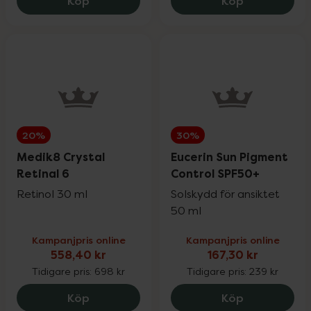
Hylo Dual Intense, 212 kr.
Medicube Ze
Köp
Köp
20%
30%
Medik8 Crystal
Eucerin Sun Pigment
Retinal 6
Control SPF50+
Retinol 30 ml
Solskydd för ansiktet
50 ml
Kampanjpris online
Kampanjpris online
558,40 kr
167,30 kr
Tidigare pris:
698 kr
Tidigare pris:
239 kr
Medik8 Crystal Retinal 6, 558.4 kr.
Eucerin Sun
Köp
Köp