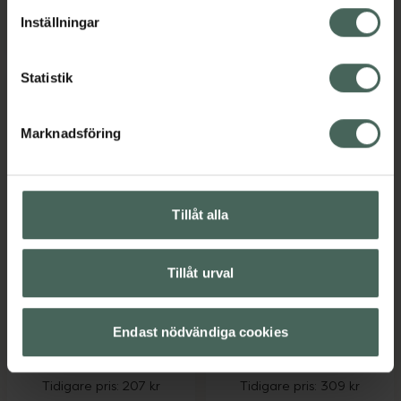
lagligheten av behandling som skett innan återkallelsen.
Inställningar
Nyttoteket Real Broth Unflavored, 221.2
Eucerin Anti
Köp
Köp
Statistik
Marknadsföring
25%
25%
Tillåt alla
4.7 av 5 i omdöme
4.5 av 5 i omdöme
Pharbio Forte
Eucerin Anti-Pigment
Omega 3
Day Care SPF30
Tillåt urval
Kapslar 120 st
Dagkräm 50 ml
Kosttillskott
Endast nödvändiga cookies
Kampanjpris online
Kampanjpris online
155,25 kr
231,75 kr
Tidigare pris:
207 kr
Tidigare pris:
309 kr