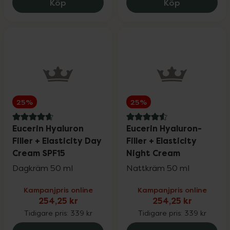
Kronans Apotek Schampo Normalt, 48 k
Eucerin Sun 
Köp
Köp
25%
25%
4.7 av 5 i omdöme
4.6 av 5 i omdöme
Eucerin Hyaluron
Eucerin Hyaluron-
Filler + Elasticity Day
Filler + Elasticity
Cream SPF15
Night Cream
Dagkräm 50 ml
Nattkräm 50 ml
Kampanjpris online
Kampanjpris online
254,25 kr
254,25 kr
Tidigare pris:
339 kr
Tidigare pris:
339 kr