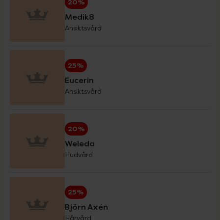
20%
Medik8
Ansiktsvård
Eucerin Sol
30%
25%
Forest Kids
20%
Eucerin
Ansiktsvård
GetTested
15%
20%
Hansaplast
20%
Weleda
Hudvård
Haruharu Wonder
20%
25%
Helhetshälsa
20%
Björn Axén
Hårvård