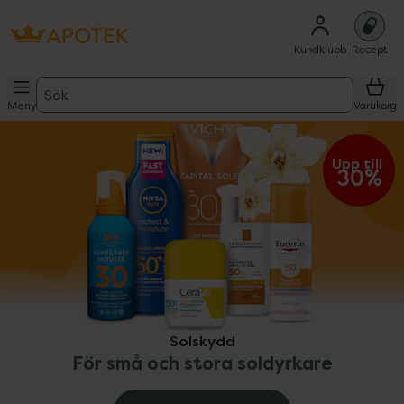
Kundklubb
Recept
Sök
Meny
Varukorg
ppa över Lista
Lista: . Innehåller 9 objekt.
Upp till 
30%
Solskydd
För små och stora soldyrkare