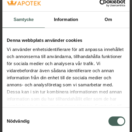
Tidigare pris:
59 kr
Tidigare pris:
213 kr
Kronans Apotek Hårspray Oparfymerad,
Nyttoteket C
Köp
Köp
Samtycke
Information
Om
Denna webbplats använder cookies
Vi använder enhetsidentifierare för att anpassa innehållet
och annonserna till användarna, tillhandahålla funktioner
för sociala medier och analysera vår trafik. Vi
vidarebefordrar även sådana identifierare och annan
25%
25%
information från din enhet till de sociala medier och
Nyttoteket Real
4.5 av 5 i omdöme
annons- och analysföretag som vi samarbetar med.
Eucerin Anti-Pigment
Broth Unflavored
Dessa kan i sin tur kombinera informationen med annan
Night Care
Pulver 500 g
information som du har tillhandahållit eller som de har
Livsmedel
Nattkräm 50 ml
samlat in när du har använt deras tjänster. Samtycke till
cookies är frivilligt och du kan när som helst ändra eller
Samtyckesval
Kampanjpris online
Kampanjpris online
återkalla ditt samtycke via webbplatsens
Nödvändig
221,25 kr
224,25 kr
cookieinställningar. Ett återkallat samtycke påverkar inte
Tidigare pris:
295 kr
Tidigare pris:
299 kr