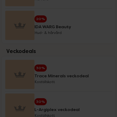
Holistic
20%
20%
IDA WARG Beauty
IDA WARG Beauty
20%
Hud- & hårvård
IsaDora
3 för 2
Veckodeals
iWhite
20%
30%
Trace Minerals veckodeal
Klimadynon
20%
Kosttillskott
La'dor
20%
30%
L-Argiplex veckodeal
Kosttillskott