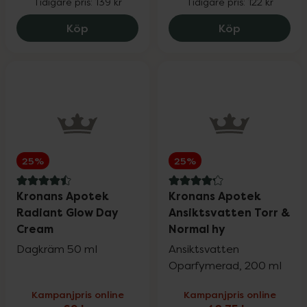
Tidigare pris:
139 kr
Tidigare pris:
122 kr
Sår, bett & stick
Upp till 30%
SB12 Duo, 104.25 kr.
Monkids Fisk
Köp
Köp
Hand- & fotvård
Upp till 30%
För våra klubbmedlemmar
25%
25%
Nyheter
4.5 av 5 i omdöme
4.2 av 5 i omdöme
Kronans Apotek
Kronans Apotek
Radiant Glow Day
Ansiktsvatten Torr &
Cream
Normal hy
Dagkräm 50 ml
Ansiktsvatten
Varumärken
Oparfymerad, 200 ml
Kampanjpris online
Kampanjpris online