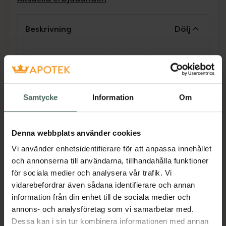
Beskrivning
Dölj
Lämna inte den i direkt solljus eller nära en
värmekälla.
Flip-n-pour! GRUEL AND PORRIDGE POWDER
BOX är en smidig pulverdoserare med tre
Samtycke
Information
Om
fack. Med den här kan du enkelt förbereda
flask- eller grötmåltider. Perfekt att ta med i
väskan när du är på språng eller exempelvis
Denna webbplats använder cookies
behöver snabb tillredning på natten. Varje
Vi använder enhetsidentifierare för att anpassa innehållet
fack rymmer 90 ml.
och annonserna till användarna, tillhandahålla funktioner
Jämförpris
69 kr
/
st
för sociala medier och analysera vår trafik. Vi
vidarebefordrar även sådana identifierare och annan
EAN:
07392855229082
information från din enhet till de sociala medier och
Kategorier:
annons- och analysföretag som vi samarbetar med.
Dessa kan i sin tur kombinera informationen med annan
Barn och föräldrar
Barntillbehör