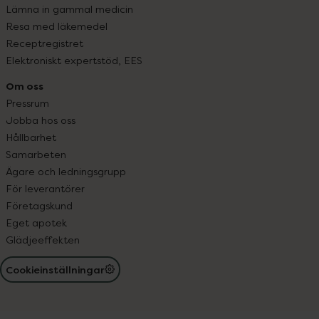
Lämna in gammal medicin
Resa med läkemedel
Receptregistret
Elektroniskt expertstöd, EES
Om oss
Pressrum
Jobba hos oss
Hållbarhet
Samarbeten
Ägare och ledningsgrupp
För leverantörer
Företagskund
Eget apotek
Glädjeeffekten
Cookieinställningar