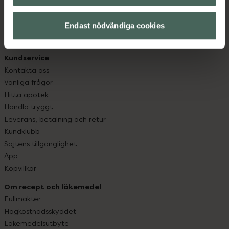
datorn. Oavsett vem du är så är det vårt uppdrag att
hjälpa just dig att må lite bättre. Välkommen att prata
Endast nödvändiga cookies
med oss.
Kundservice
Kontakta oss
Vanliga frågor
Hitta apotek
Handla tryggt
Leverans, betalning och retur
Kundklubb
Sajtens tillgänglighet
App
Köpvillkor
Om recept och läkemedel
Fullmakter
Högkostnadsskyddet
Läkemedelsutbyte