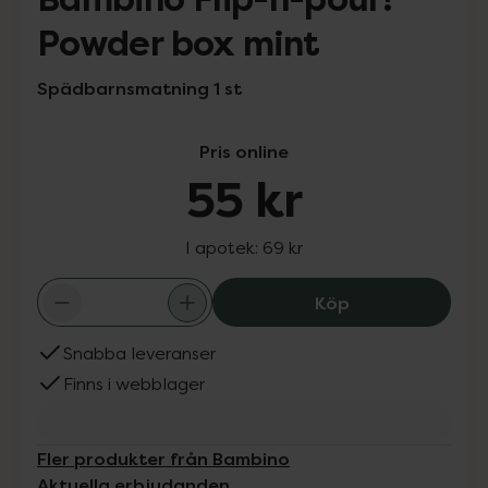
Powder box mint
Spädbarnsmatning 1 st
Pris online
55 kr
I apotek:
69 kr
Bambino Flip-n-
Köp
Snabba leveranser
Finns i webblager
Fler produkter från Bambino
Aktuella erbjudanden