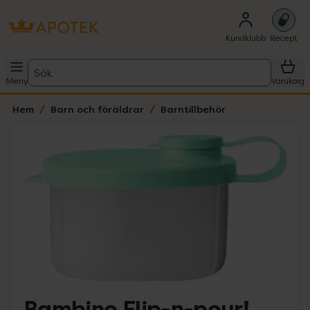
Kundklubb
Recept
Sök
Meny
Varukorg
Hem
Barn och föräldrar
Barntillbehör
Hoppa över Lista
Lista: . Innehåller 1 objekt.
Bambino Flip-n-pour!