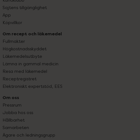
Sajtens tillgänglighet
App
Köpvillkor
Om recept och läkemedel
Fullmakter
Högkostnadsskyddet
Läkemedelsutbyte
Lämna in gammal medicin
Resa med läkemedel
Receptregistret
Elektroniskt expertstöd, EES
Om oss
Pressrum
Jobba hos oss
Hållbarhet
Samarbeten
Ägare och ledningsgrupp