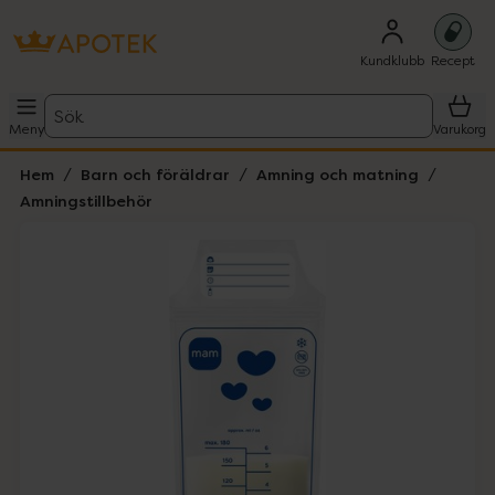
Kundklubb
Recept
Sök
Meny
Varukorg
Hem
Barn och föräldrar
Amning och matning
Amningstillbehör
Hoppa över Lista
Lista: . Innehåller 1 objekt.