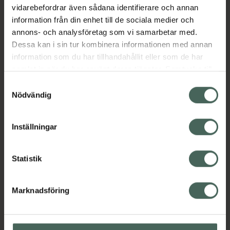
vidarebefordrar även sådana identifierare och annan
månader. Säljs i 25-pack och varje påse kan
information från din enhet till de sociala medier och
rymma max. 180ml.
annons- och analysföretag som vi samarbetar med.
EAN:
07392855162136
Dessa kan i sin tur kombinera informationen med annan
information som du har tillhandahållit eller som de har
Kategorier:
samlat in när du har använt deras tjänster. Samtycke till
Amning och matning
Amningstillbehör
cookies är frivilligt och du kan när som helst ändra eller
Samtyckesval
Barn och föräldrar
återkalla ditt samtycke via webbplatsens
Nödvändig
cookieinställningar. Ett återkallat samtycke påverkar inte
lagligheten av behandling som skett innan återkallelsen.
Instruktioner
Visa
Inställningar
Statistik
Upptäck flera produkter inom
Marknadsföring
Amning och matning
Amningstillbehör