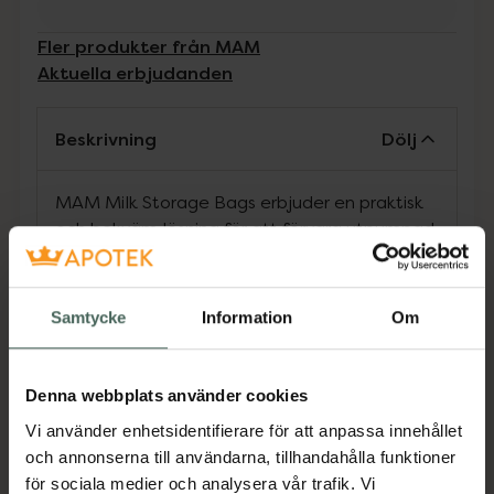
Fler produkter från MAM
Aktuella erbjudanden
Beskrivning
Dölj
MAM Milk Storage Bags erbjuder en praktisk
och bekväm lösning för att förvara utpumpad
bröstmjölk. Påsarna är försteriliserade och
redo att användas direkt, vilket sparar tid och
säkerställer hygien. Påsarna är direkt
Samtycke
Information
Om
kompatibla med MAMs manuella bröstpump
och MAM 2-in-1 bröstpump, på så sätt kan
bröstmjölken pumpas direkt i förvaringspåsen.
Denna webbplats använder cookies
Den dubbla zipförslutningen gör påsarna
Vi använder enhetsidentifierare för att anpassa innehållet
läckagesäkra, och den kompakta designen
och annonserna till användarna, tillhandahålla funktioner
gör att de enkelt kan förvaras i både kyl och
för sociala medier och analysera vår trafik. Vi
frys – förvaring i frysen håller upp till 6