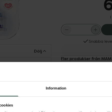
6
I
Snabba leve
Dölj
Fler produkter från MAM
Aktuella erbjudanden
t, vars yta påminner om
Köps ofta tills
llan amning och flaska.
 Passar alla flaskor från
Information
cookies