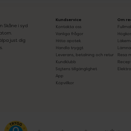
Kundservice
Om re
ån Skåne i syd
Kontakta oss
Fullma
atorn.
Vanliga frågor
Högkos
lpa just dig
Hitta apotek
Läkem
s.
Handla tryggt
Lämna 
Leverans, betalning och retur
Resa 
Kundklubb
Recept
Sajtens tillgänglighet
Elektr
App
Köpvillkor