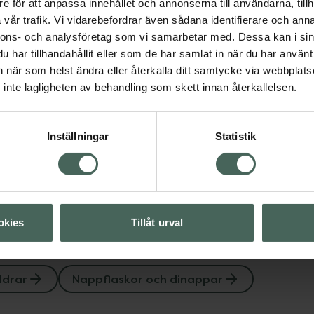
e för att anpassa innehållet och annonserna till användarna, tillh
4.8 av 5 i omdöme
vår trafik. Vi vidarebefordrar även sådana identifierare och anna
MAM Teat SizeX frå
nnons- och analysföretag som vi samarbetar med. Dessa kan i sin
6+ månader
har tillhandahållit eller som de har samlat in när du har använt 
Dinappar 2 st
an när som helst ändra eller återkalla ditt samtycke via webbplats
Visa
inte lagligheten av behandling som skett innan återkallelsen.
Pris online
69 kr
Visa
Inställningar
Statistik
Köp båda för
:
138 kr
okies
Tillåt urval
ldrar
Nappflaskor och dinappar