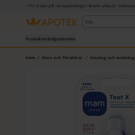
Fri frakt på receptbelagt
Brett utbud
Hälsos
Sök
Produkter
Erbjudanden
Hem
Barn och föräldrar
Amning och matning
Hoppa över Lista
Lista: . Innehåller 1 objekt.