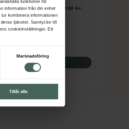
andahålla funktioner för
MAM Teat size3 från 4+
n information från din enhet
n
månader
 tur kombinera informationen
Dinappar 2 st
deras tjänster. Samtycke till
ens cookieinställningar. Ett
Pris online
69 kr
Marknadsföring
Köp båda
Tillåt alla