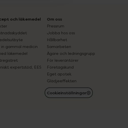
cept och läkemedel
Om oss
kter
Pressrum
tnadsskyddet
Jobba hos oss
edelsutbyte
Hållbarhet
in gammal medicin
Samarbeten
med läkemedel
Ägare och ledningsgrupp
registret
För leverantörer
oniskt expertstöd, EES
Företagskund
Eget apotek
Glädjeeffekten
Cookieinställningar