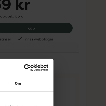
9 kr
 apotek:
83 kr
MAM Teat SizeX från 6+ månader, 69
Köp
ranser
Finns i webblager
ammans
Om