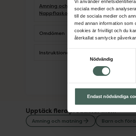
Vi använder enhetsidentifierar
Amning och matning
Barn och föräldrar
sociala medier och analysera 
Nappflaskor och dinappar
till de sociala medier och a
med annan information som du 
cookies är frivilligt och du k
Omdömen
återkallat samtycke påverkar 
Instruktioner
Samtyckesval
Nödvändig
Endast nödvändiga co
Upptäck flera produkter inom
Amning och matning
Barn och förä