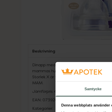
Beskrivning
Dinapp med silkeslen silikon, MAM SkinSof
mammas hud och gör det lätt att växla me
Storlek X är för välling och fullkornsvälling.
MAM.
Samtycke
Jämförpris
41,50 kr
/
st
EAN:
07392855122178
Denna webbplats använder 
Kategorier: