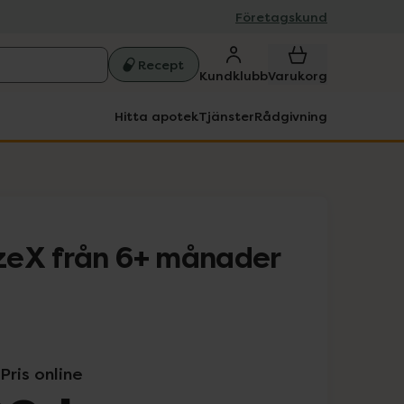
Företagskund
Recept
Kundklubb
Varukorg
Hitta apotek
Tjänster
Rådgivning
zeX från 6+ månader
Pris online