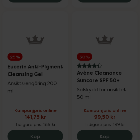
25%
50%
Eucerin Anti-Pigment
4.4 av 5 i omdöme
Avène Cleanance
Cleansing Gel
Suncare SPF 50+
Ansiktsrengöring 200
Solskydd för ansiktet
ml
50 ml
Kampanjpris online
Kampanjpris online
141,75 kr
99,50 kr
Tidigare pris:
189 kr
Tidigare pris:
199 kr
Eucerin Anti-Pigment Cleansing Gel, 141.
Avène Clean
Köp
Köp