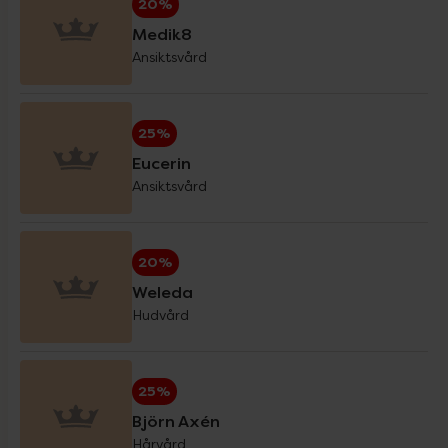
20%
Medik8
Ansiktsvård
Eucerin Sol
30%
25%
Forest Kids
20%
Eucerin
Ansiktsvård
GetTested
15%
20%
Great Earth veckodeal
20%
Weleda
Hudvård
Hansaplast
20%
25%
Haruharu Wonder
20%
Björn Axén
Hårvård