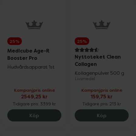
Rosenserien & Sweden Eco
25%
SB12
25%
25%
25%
Satisfyer & Viamax
15%
Medicube Age-R
4.6 av 5 i omdöme
Nyttoteket Clean
Booster Pro
Silicea
20%
Collagen
Hudvårdsapparat 1st
Kollagenpulver 500 g
Livsmedel
St. Tropez
25%
Kampanjpris online
Kampanjpris online
2549,25 kr
159,75 kr
Tidigare pris:
3399 kr
Tidigare pris:
213 kr
Superfruit
20%
Medicube Age-R Booster Pro, 2549.25 k
Nyttoteket C
Köp
Köp
Trixie
20%