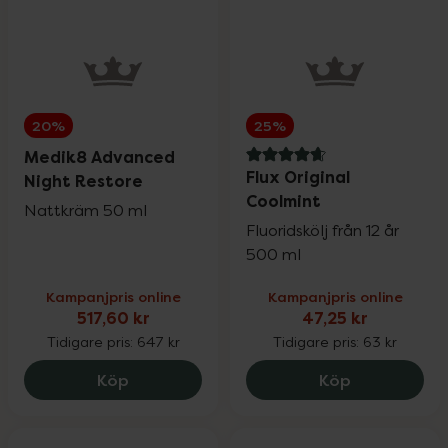
Wartner
20%
Weleda
20%
20%
25%
Medik8 Advanced
4.8 av 5 i omdöme
Wella Professionals
25%
Flux Original
Night Restore
Coolmint
Nattkräm 50 ml
Fluoridskölj från 12 år
Wellibites
25%
500 ml
Kampanjpris online
Kampanjpris online
Wild
15%
517,60 kr
47,25 kr
Tidigare pris:
647 kr
Tidigare pris:
63 kr
Medik8 Advanced Night Restore, 517.6 k
Flux Origina
Köp
Köp
Nailner och Wortie
20%