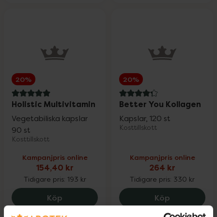
Fynda
20%
20%
5 av 5 i omdöme
4.3 av 5 i omdöme
Holistic Multivitamin
Better You Kollagen
Vegetabiliska kapslar
Kapslar, 120 st
Kosttillskott
90 st
Kosttillskott
Kampanjpris online
Kampanjpris online
154,40 kr
264 kr
Tidigare pris:
193 kr
Tidigare pris:
330 kr
Holistic Multivitamin, 154.4 kr.
Better You 
Köp
Köp