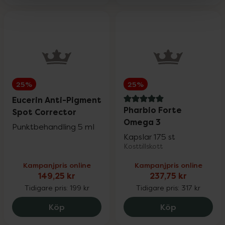
25%
25%
Eucerin Anti-Pigment
5 av 5 i omdöme
Pharbio Forte
Spot Corrector
Omega 3
Punktbehandling 5 ml
Kapslar 175 st
Kosttillskott
Kampanjpris online
Kampanjpris online
149,25 kr
237,75 kr
Tidigare pris:
199 kr
Tidigare pris:
317 kr
Eucerin Anti-Pigment Spot Corrector, 14
Pharbio For
Köp
Köp