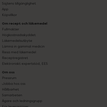
Sajtens tillgänglighet
App
Köpvillkor
Om recept och läkemedel
Fullmakter
Högkostnadsskyddet
Läkemedelsutbyte
Lämna in gammal medicin
Resa med läkemedel
Receptregistret
Elektroniskt expertstöd, EES
Om oss
Pressrum
Jobba hos oss
Hållbarhet
Samarbeten
Ägare och ledningsgrupp
För leverantörer