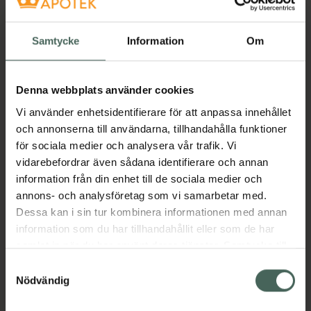
Samtycke
Information
Om
Denna webbplats använder cookies
20%
25%
Vi använder enhetsidentifierare för att anpassa innehållet
Medik8 C-Tetra Luxe
och annonserna till användarna, tillhandahålla funktioner
5 av 5 i omdöme
Medicube Triple
Serum
för sociala medier och analysera vår trafik. Vi
Collagen Serum
vidarebefordrar även sådana identifierare och annan
Serum 30 ml
Ansiktsserum med
information från din enhet till de sociala medier och
kollagen 55 ml
annons- och analysföretag som vi samarbetar med.
Dessa kan i sin tur kombinera informationen med annan
Kampanjpris online
Kampanjpris online
information som du har tillhandahållit eller som de har
572 kr
208,50 kr
samlat in när du har använt deras tjänster. Samtycke till
Tidigare pris:
715 kr
Tidigare pris:
278 kr
cookies är frivilligt och du kan när som helst ändra eller
Samtyckesval
återkalla ditt samtycke via webbplatsens
Nödvändig
Medik8 C-Tetra Luxe Serum, 572 kr.
Medicube Tr
Köp
Köp
cookieinställningar. Ett återkallat samtycke påverkar inte