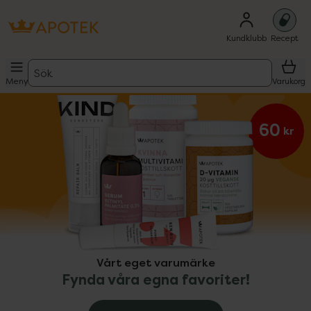
Kundklubb
Recept
Sök
Meny
Varukorg
ppa över Lista
Lista: . Innehåller 7 objekt.
 kr
60
Vårt eget varumärke
Fynda våra egna favoriter!