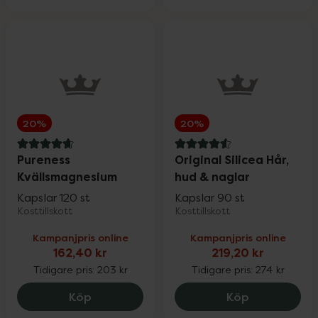
Sår, bett & stick
Upp till 30%
Hand- & fotvård
Upp till 30%
20%
20%
För våra klubbmedlemmar
4.7 av 5 i omdöme
4.6 av 5 i omdöme
Pureness
Original Silicea Hår,
Kvällsmagnesium
hud & naglar
Nyheter
Kapslar 120 st
Kapslar 90 st
Kosttillskott
Kosttillskott
Kampanjpris online
Kampanjpris online
162,40 kr
219,20 kr
Tidigare pris:
203 kr
Tidigare pris:
274 kr
Varumärken
Pureness Kvällsmagnesium, 162.4 kr.
Original Sil
Köp
Köp