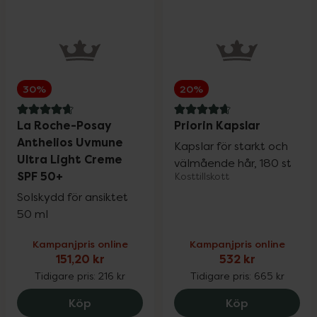
Vårt eget varumärke
25%
Solskydd
Upp till 30%
30%
20%
Ansiktsvård
Upp till 25%
4.8 av 5 i omdöme
4.7 av 5 i omdöme
La Roche-Posay
Priorin Kapslar
Anthelios Uvmune
Kapslar för starkt och
Kosttillskott
Upp till 25%
Ultra Light Creme
välmående hår, 180 st
SPF 50+
Kosttillskott
Solskydd för ansiktet
Vårt eget varumärke
Upp till 30%
50 ml
Kampanjpris online
Kampanjpris online
Hårvård
Upp till 25%
151,20 kr
532 kr
Tidigare pris:
216 kr
Tidigare pris:
665 kr
Mun- & tandvård
Upp till 30%
La Roche-Posay Anthelios Uvmune Ultra 
Priorin Kapsl
Köp
Köp