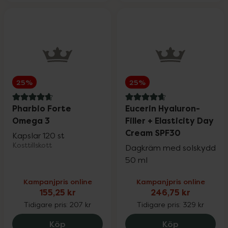
25%
25%
4.7 av 5 i omdöme
4.7 av 5 i omdöme
Pharbio Forte
Eucerin Hyaluron-
Omega 3
Filler + Elasticity Day
Cream SPF30
Kapslar 120 st
Kosttillskott
Dagkräm med solskydd
50 ml
Kampanjpris online
Kampanjpris online
155,25 kr
246,75 kr
Tidigare pris:
207 kr
Tidigare pris:
329 kr
Pharbio Forte Omega 3, 155.25 kr.
Eucerin Hyal
Köp
Köp