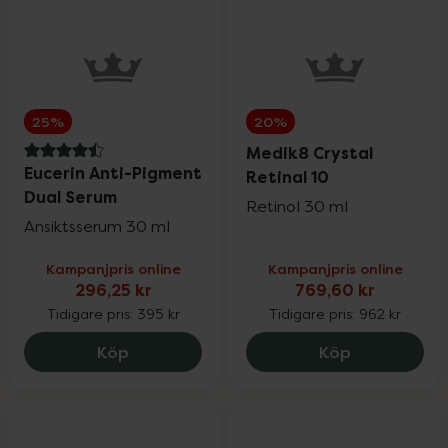
La'dor
20%
Little Cirkus
25%
25%
20%
Medicube
25%
Medik8 Crystal
4.5 av 5 i omdöme
Eucerin Anti-Pigment
Retinal 10
Dual Serum
Retinol 30 ml
Medik8
20%
Ansiktsserum 30 ml
Kampanjpris online
Kampanjpris online
Milpro Vet
20%
296,25 kr
769,60 kr
Tidigare pris:
395 kr
Tidigare pris:
962 kr
Nioxin
25%
Eucerin Anti-Pigment Dual Serum, 296.2
Medik8 Cryst
Köp
Köp
Nyttoteket
25%