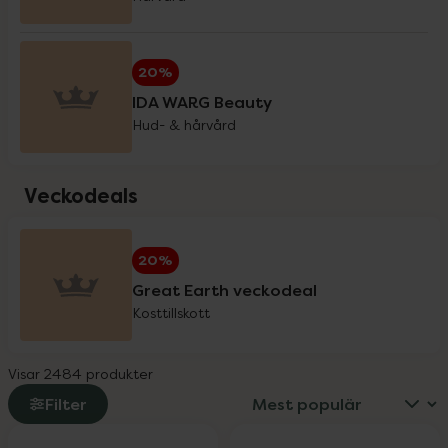
Helhetshälsa
20%
20%
IDA WARG Beauty
Holistic
20%
Hud- & hårvård
IDA WARG Beauty
20%
Veckodeals
IsaDora
3 för 2
20%
Great Earth veckodeal
iWhite
20%
Kosttillskott
Visar 2484 produkter
Klimadynon
20%
Filter