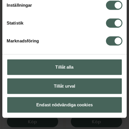
lagligheten av behandling som skett innan återkallelsen.
Inställningar
Statistik
Marknadsföring
20%
25%
5 av 5 i omdöme
4.9 av 5 i omdöme
Pureness Krill
Monkids Fiskolja
Omega-3
Barn Citron
Tillåt alla
Kapslar 120 st
Tuggbara gummies 60
Kosttillskott
st
Tillåt urval
Kosttillskott
Kampanjpris online
Kampanjpris online
287,20 kr
91,50 kr
Endast nödvändiga cookies
Tidigare pris:
359 kr
Tidigare pris:
122 kr
Pureness Krill Omega-3, 287.2 kr.
Monkids Fisk
Köp
Köp