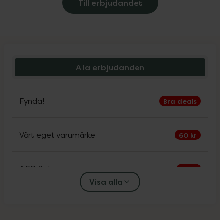
Till erbjudandet
Alla erbjudanden
Fynda!
Bra deals
Vårt eget varumärke
60 kr
ACO Sol
30%
Visa alla
Alfons Åberg
25%