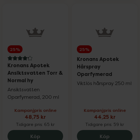
25%
25%
Kronans Apotek
4.2 av 5 i omdöme
Kronans Apotek
Hårspray
Ansiktsvatten Torr &
Oparfymerad
Normal hy
Viktlös hårspray 250 ml
Ansiktsvatten
Oparfymerad, 200 ml
Kampanjpris online
Kampanjpris online
48,75 kr
44,25 kr
Tidigare pris:
65 kr
Tidigare pris:
59 kr
Kronans Apotek Ansiktsvatten Torr & No
Kronans Apo
Köp
Köp