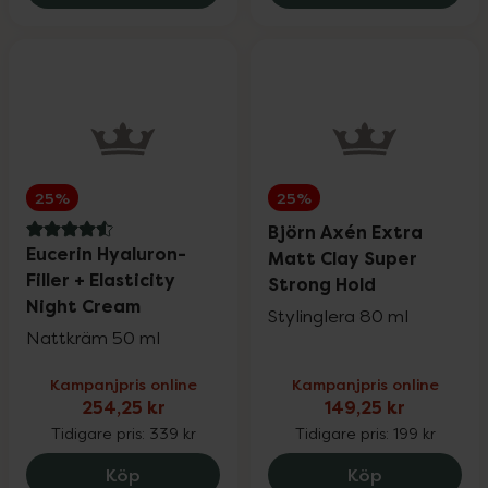
25%
25%
Björn Axén Extra
4.6 av 5 i omdöme
Eucerin Hyaluron-
Matt Clay Super
Filler + Elasticity
Strong Hold
Night Cream
Stylinglera 80 ml
Nattkräm 50 ml
Kampanjpris online
Kampanjpris online
254,25 kr
149,25 kr
Tidigare pris:
339 kr
Tidigare pris:
199 kr
Eucerin Hyaluron-Filler + Elasticity Nigh
Björn Axén 
Köp
Köp