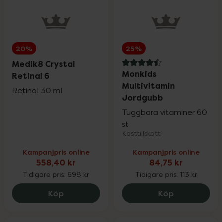
Pharbio, Pikasol, Litomove, Active Care &
25%
Möllers
20%
25%
Physiomer
20%
Medik8 Crystal
4.5 av 5 i omdöme
Monkids
Retinal 6
Priorin
Multivitamin
20%
Retinol 30 ml
Jordgubb
Tuggbara vitaminer 60
Pureness
20%
st
Kosttillskott
Kampanjpris online
Kampanjpris online
Q+A & Umberto Giannini
25%
558,40 kr
84,75 kr
Tidigare pris:
698 kr
Tidigare pris:
113 kr
RefectoCil
15%
Medik8 Crystal Retinal 6, 558.4 kr.
Monkids Mul
Köp
Köp