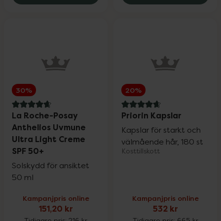
Rosenserien & Sweden Eco
25%
SB12
25%
Satisfyer & Viamax
15%
30%
20%
Silicea
20%
4.8 av 5 i omdöme
4.7 av 5 i omdöme
La Roche-Posay
Priorin Kapslar
Anthelios Uvmune
Kapslar för starkt och
St. Tropez
25%
Ultra Light Creme
välmående hår, 180 st
SPF 50+
Kosttillskott
Solskydd för ansiktet
Superfruit
20%
50 ml
Kampanjpris online
Kampanjpris online
Trixie
20%
151,20 kr
532 kr
Tidigare pris:
216 kr
Tidigare pris:
665 kr