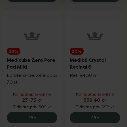
25%
20%
Medicube Zero Pore
Medik8 Crystal
Pad Mild
Retinal 6
Exfolierande tonerpads
Retinol 30 ml
70 st
Kampanjpris online
Kampanjpris online
231,75 kr
558,40 kr
Tidigare pris:
309 kr
Tidigare pris:
698 kr
Medicube Zero Pore Pad Mild, 231.75 kr
Medik8 Cryst
Köp
Köp