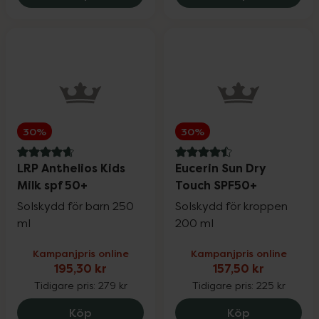
30%
30%
4.7 av 5 i omdöme
4.5 av 5 i omdöme
LRP Anthelios Kids
Eucerin Sun Dry
Milk spf 50+
Touch SPF50+
Solskydd för barn 250
Solskydd för kroppen
ml
200 ml
Kampanjpris online
Kampanjpris online
195,30 kr
157,50 kr
Tidigare pris:
279 kr
Tidigare pris:
225 kr
LRP Anthelios Kids Milk spf 50+, 195.3 kr
Eucerin Sun 
Köp
Köp