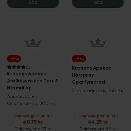
Monkids Fiskolja Barn Citron, 91.5 kr.
Kronans Apo
Köp
Köp
Sår, bett & stick
Upp till 30%
Hand- & fotvård
Upp till 30%
För våra klubbmedlemmar
25%
25%
Kronans Apotek
4.2 av 5 i omdöme
Kronans Apotek
Hårspray
Nyheter
Ansiktsvatten Torr &
Oparfymerad
Normal hy
Viktlös hårspray 250 ml
Ansiktsvatten
Oparfymerad, 200 ml
Varumärken
Kampanjpris online
Kampanjpris online
48,75 kr
44,25 kr
Tidigare pris:
65 kr
Tidigare pris:
59 kr