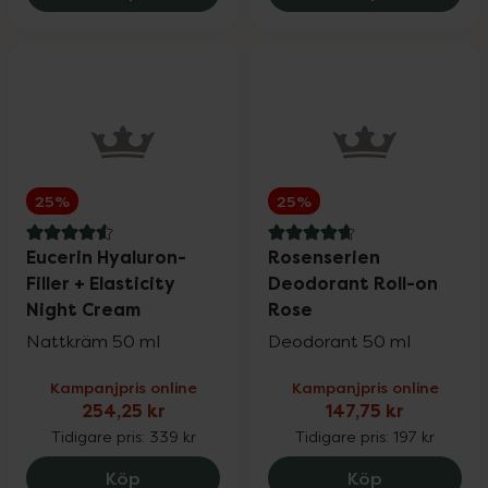
25%
25%
4.6 av 5 i omdöme
4.8 av 5 i omdöme
Eucerin Hyaluron-
Rosenserien
Filler + Elasticity
Deodorant Roll-on
Night Cream
Rose
Nattkräm 50 ml
Deodorant 50 ml
Kampanjpris online
Kampanjpris online
254,25 kr
147,75 kr
Tidigare pris:
339 kr
Tidigare pris:
197 kr
Eucerin Hyaluron-Filler + Elasticity Nigh
Rosenserien
Köp
Köp