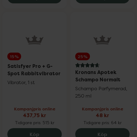
15%
25%
Satisfyer Pro + G-
4.7 av 5 i omdöme
Kronans Apotek
Spot Rabbitvibrator
Schampo Normalt
Vibrator, 1 st
Schampo Parfymerad,
250 ml
Kampanjpris online
Kampanjpris online
437,75 kr
48 kr
Tidigare pris:
515 kr
Tidigare pris:
64 kr
Satisfyer Pro + G-Spot Rabbitvibrator, 
Kronans Apo
Köp
Köp