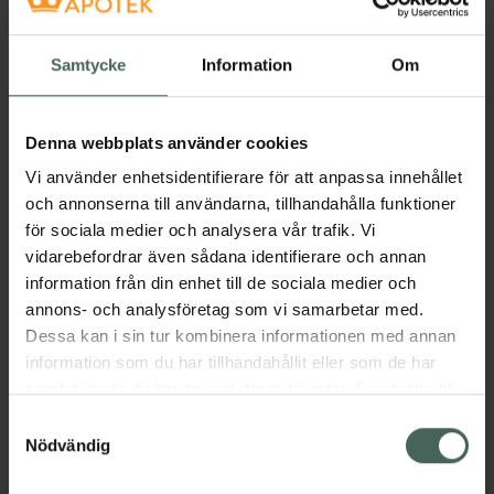
Nyttoteket Clean Collagen, 159.75 kr.
Nyttoteket R
Köp
Köp
Samtycke
Information
Om
Denna webbplats använder cookies
Vi använder enhetsidentifierare för att anpassa innehållet
och annonserna till användarna, tillhandahålla funktioner
för sociala medier och analysera vår trafik. Vi
25%
25%
vidarebefordrar även sådana identifierare och annan
4.5 av 5 i omdöme
4.7 av 5 i omdöme
information från din enhet till de sociala medier och
Eucerin Anti-Pigment
Pharbio Forte
annons- och analysföretag som vi samarbetar med.
Night Care
Omega 3
Dessa kan i sin tur kombinera informationen med annan
Nattkräm 50 ml
Kapslar 120 st
information som du har tillhandahållit eller som de har
Kosttillskott
samlat in när du har använt deras tjänster. Samtycke till
Kampanjpris online
Kampanjpris online
cookies är frivilligt och du kan när som helst ändra eller
Samtyckesval
224,25 kr
155,25 kr
återkalla ditt samtycke via webbplatsens
Nödvändig
Tidigare pris:
299 kr
Tidigare pris:
207 kr
cookieinställningar. Ett återkallat samtycke påverkar inte