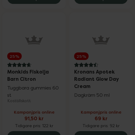
Vårt eget varumärke
25%
Solskydd
Upp till 30%
Ansiktsvård
Upp till 25%
25%
25%
Kosttillskott
Upp till 25%
4.9 av 5 i omdöme
4.5 av 5 i omdöme
Monkids Fiskolja
Kronans Apotek
Barn Citron
Radiant Glow Day
Vårt eget varumärke
Upp till 30%
Cream
Tuggbara gummies 60
st
Dagkräm 50 ml
Kosttillskott
Hårvård
Upp till 25%
Kampanjpris online
Kampanjpris online
91,50 kr
69 kr
Mun- & tandvård
Upp till 30%
Tidigare pris:
122 kr
Tidigare pris:
92 kr