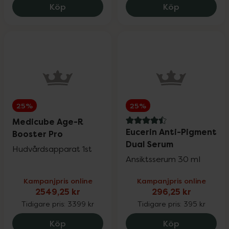
Medik8 Crystal Retinal 10, 769.6 kr.
Medik8 Cryst
Köp
Köp
Pharbio, Pikasol, Litomove, Active Care &
25%
Möllers
Physiomer
20%
Priorin
20%
25%
25%
Medicube Age-R
Pureness
20%
4.5 av 5 i omdöme
Eucerin Anti-Pigment
Booster Pro
Dual Serum
Hudvårdsapparat 1st
Q+A & Umberto Giannini
Ansiktsserum 30 ml
25%
Kampanjpris online
Kampanjpris online
2549,25 kr
296,25 kr
RefectoCil
15%
Tidigare pris:
3399 kr
Tidigare pris:
395 kr
Medicube Age-R Booster Pro, 2549.25 k
Eucerin Ant
Köp
Köp