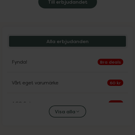
Till erbjudandet
Alla erbjudanden
Fynda!
Bra deals
Vårt eget varumärke
60 kr
ACO Sol
30%
Visa alla
Alfons Åberg
25%