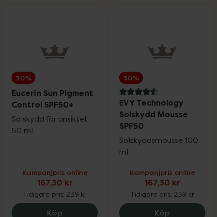
30%
30%
Eucerin Sun Pigment
4.6 av 5 i omdöme
EVY Technology
Control SPF50+
Solskydd Mousse
Solskydd för ansiktet
SPF50
50 ml
Solskyddsmousse 100
ml
Kampanjpris online
Kampanjpris online
167,30 kr
167,30 kr
Tidigare pris:
239 kr
Tidigare pris:
239 kr
Eucerin Sun Pigment Control SPF50+, 167
EVY Technol
Köp
Köp