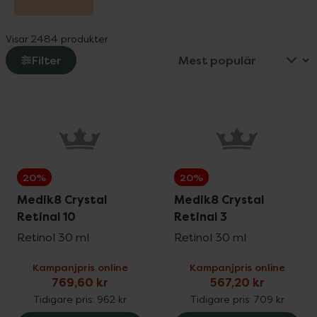
L-Argiplex veckodeal
30%
Visar 2484 produkter
Little Cirkus
25%
Filter
Medicube
25%
Medik8
20%
20%
20%
Milpro Vet
20%
Medik8 Crystal
Medik8 Crystal
Retinal 10
Retinal 3
Retinol 30 ml
Retinol 30 ml
Nioxin
25%
Kampanjpris online
Kampanjpris online
769,60 kr
567,20 kr
Nyttoteket
25%
Tidigare pris:
962 kr
Tidigare pris:
709 kr