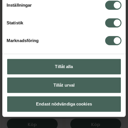
lagligheten av behandling som skett innan återkallelsen.
Eucerin Anti-Pigment Night Care, 224.25
Pharbio For
Köp
Köp
Inställningar
Statistik
Marknadsföring
25%
20%
Tillåt alla
Hylo Dual Intense
4.5 av 5 i omdöme
Eucerin Anti-Pigment
Ögondroppar 10 ml
Day Care SPF30
Medicinteknisk produkt
Tillåt urval
Dagkräm 50 ml
Kampanjpris online
Kampanjpris online
Endast nödvändiga cookies
231,75 kr
212 kr
Tidigare pris:
309 kr
Tidigare pris:
265 kr
Eucerin Anti-Pigment Day Care SPF30, 2
Hylo Dual In
Köp
Köp