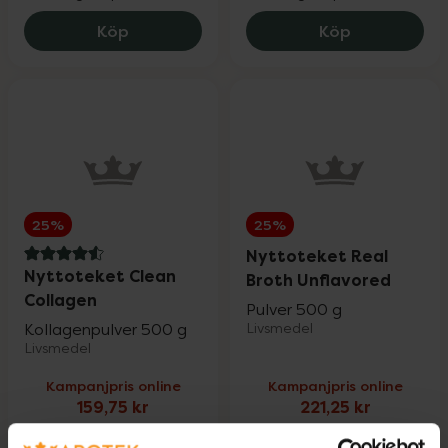
Kronans Apotek Ansiktsvatten Torr & No
Kronans Apo
Köp
Köp
Fynda
25%
25%
Nyttoteket Real
4.6 av 5 i omdöme
Nyttoteket Clean
Broth Unflavored
Collagen
Pulver 500 g
Kollagenpulver 500 g
Livsmedel
Livsmedel
Kampanjpris online
Kampanjpris online
159,75 kr
221,25 kr
Tidigare pris:
213 kr
Tidigare pris:
295 kr