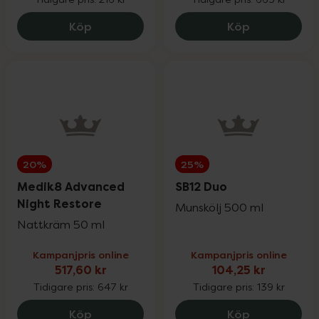
La Roche-Posay Anthelios Uvmune Ultra 
Priorin Kapsl
Wartner
Köp
Köp
20%
Weleda
20%
Wella Professionals
25%
20%
25%
Wellibites
25%
Medik8 Advanced
SB12 Duo
Night Restore
Munskölj 500 ml
Wild
15%
Nattkräm 50 ml
Kampanjpris online
Kampanjpris online
517,60 kr
104,25 kr
Nailner och Wortie
20%
Tidigare pris:
647 kr
Tidigare pris:
139 kr
Medik8 Advanced Night Restore, 517.6 k
SB12 Duo, 10
Köp
Köp