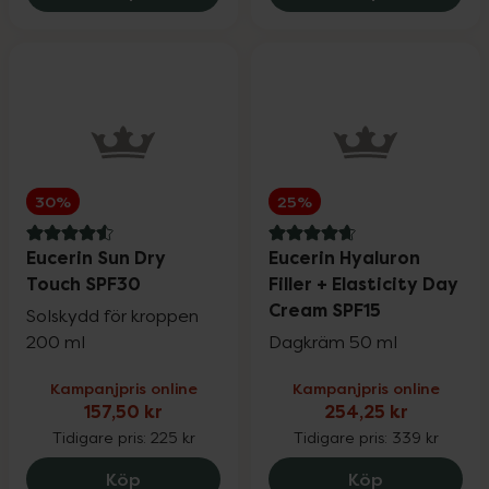
30%
25%
4.6 av 5 i omdöme
4.7 av 5 i omdöme
Eucerin Sun Dry
Eucerin Hyaluron
Touch SPF30
Filler + Elasticity Day
Cream SPF15
Solskydd för kroppen
200 ml
Dagkräm 50 ml
Kampanjpris online
Kampanjpris online
157,50 kr
254,25 kr
Tidigare pris:
225 kr
Tidigare pris:
339 kr
Eucerin Sun Dry Touch SPF30, 157.5 kr.
Eucerin Hyal
Köp
Köp