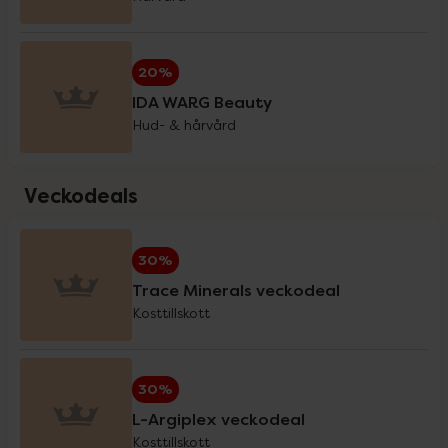
Holistic
20%
20%
IDA WARG Beauty
IDA WARG Beauty
20%
Hud- & hårvård
IsaDora
3 för 2
Veckodeals
iWhite
20%
30%
Trace Minerals veckodeal
Klimadynon
20%
Kosttillskott
La'dor
20%
30%
L-Argiplex veckodeal
Kosttillskott