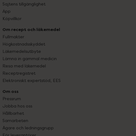
Sajtens tillgänglighet
App
Köpvillkor
Om recept och läkemedel
Fullmakter
Högkostnadsskyddet
Läkemedelsutbyte
Lämna in gammal medicin
Resa med läkemedel
Receptregistret
Elektroniskt expertstöd, EES
Om oss
Pressrum
Jobba hos oss
Hållbarhet
Samarbeten
Ägare och ledningsgrupp
För leverantörer