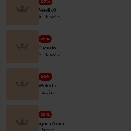
20%
Medik8
Ansiktsvård
Eucerin Sol
30%
25%
Forest Kids
20%
Eucerin
Ansiktsvård
GetTested
15%
20%
Hansaplast
20%
Weleda
Hudvård
Haruharu Wonder
20%
25%
Helhetshälsa
20%
Björn Axén
Hårvård