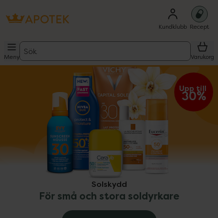
Kundklubb
Recept
Sök
Meny
Varukorg
ppa över Lista
Lista: . Innehåller 9 objekt.
Upp till 
30%
Solskydd
För små och stora soldyrkare