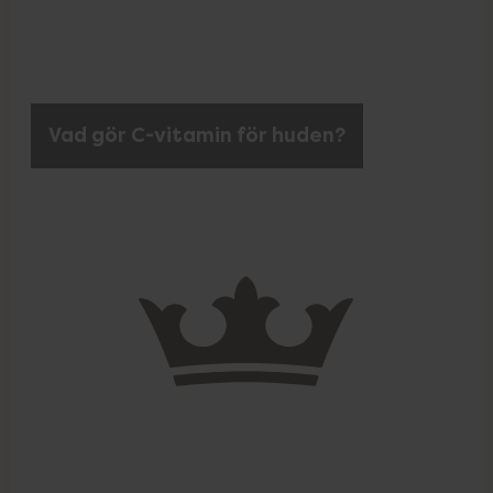
Vad gör C-vitamin för huden?