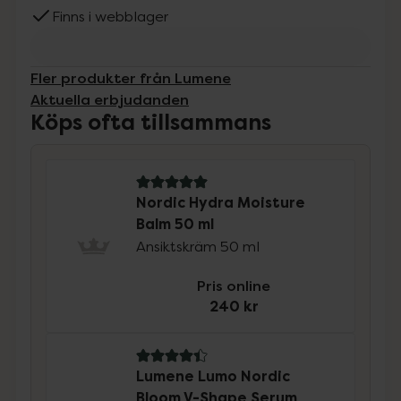
Finns i webblager
Fler produkter från Lumene
Aktuella erbjudanden
Köps ofta tillsammans
5 av 5 i omdöme
Nordic Hydra Moisture
Balm 50 ml
Ansiktskräm 50 ml
Pris online
240 kr
4.4 av 5 i omdöme
Lumene Lumo Nordic
Bloom V-Shape Serum