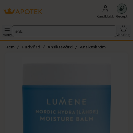
Kundklubb
Recept
Sök
Meny
Varukorg
Hem
Hudvård
Ansiktsvård
Ansiktskräm
Hoppa över Lista
Lista: . Innehåller 2 objekt.