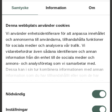
återfuktande nordisk ekologisk björksav, rent
arktiskt källvatten och nordiskt blåbärsvatten
Samtycke
Information
Om
erhållet från biprodukter.
Balsamet lindar in huden i en vårdad känsla
Denna webbplats använder cookies
och vårdar den genom att bilda en
Vi använder enhetsidentifierare för att anpassa innehållet
skyddande, fuktbindande hinna på huden,
och annonserna till användarna, tillhandahålla funktioner
vilket gör att huden ser mjuk och slät ut.Vår
för sociala medier och analysera vår trafik. Vi
innovativa Hydra-teknologi som innehåller tre
vidarebefordrar även sådana identifierare och annan
molekylstorlekar av hyaluronsyra återfuktar
information från din enhet till de sociala medier och
intensivt flera nivåer av huden. Den mindre
annons- och analysföretag som vi samarbetar med.
molekylstorleken absorberas djupare in i
Dessa kan i sin tur kombinera informationen med annan
huden och ger fyllig återfuktning, medan de
information som du har tillhandahållit eller som de har
större skapar en fuktgivande barriär.
samlat in när du har använt deras tjänster. Samtycke till
cookies är frivilligt och du kan när som helst ändra eller
Samtyckesval
Produkten är vegansk och innehåller
återkalla ditt samtycke via webbplatsens
Nödvändig
återvunna och handplockade ingredienser
cookieinställningar. Ett återkallat samtycke påverkar inte
från naturen. Tillverkad i Finland.
lagligheten av behandling som skett innan återkallelsen.
Inställningar