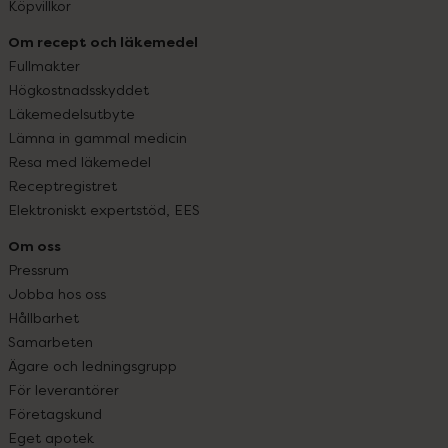
Köpvillkor
Om recept och läkemedel
Fullmakter
Högkostnadsskyddet
Läkemedelsutbyte
Lämna in gammal medicin
Resa med läkemedel
Receptregistret
Elektroniskt expertstöd, EES
Om oss
Pressrum
Jobba hos oss
Hållbarhet
Samarbeten
Ägare och ledningsgrupp
För leverantörer
Företagskund
Eget apotek