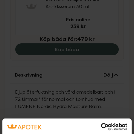
Ansiktsserum 30 ml
Pris online
239 kr
Köp båda för
:
479 kr
Köp båda
Beskrivning
Dölj
Djup återfuktning och vård omedelbart och i
72 timmar* för normal och torr hud med
LUMENE Nordic Hydra Moisture Balm.
Det fylliga, vårdande balsamet är berikat
med den nya, fylliga trippel hyaluronsyran,