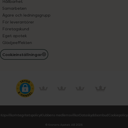
Hållbarhet
Samarbeten
Ägare och ledningsgrupp
För leverantörer
Företagskund
Eget apotek
Glädjeeffekten
Cookieinställningar
Köpvillkor
Integritetspolicy
Klubbens medlemsvillkor
Dataskyddsombud
Cookiepolicy
© Kronans Apotek AB
2026