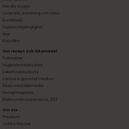
Handla tryggt
Leverans, betalning och retur
Kundklubb
Sajtens tillgänglighet
App
Köpvillkor
Om recept och läkemedel
Fullmakter
Högkostnadsskyddet
Läkemedelsutbyte
Lämna in gammal medicin
Resa med läkemedel
Receptregistret
Elektroniskt expertstöd, EES
Om oss
Pressrum
Jobba hos oss