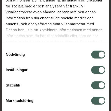
och annonserna till användarna, tillhandahålla funktioner
överflödig olja – för en slät, glansfri makeup
för sociala medier och analysera vår trafik. Vi
som håller hela dagen. Produkten är vegansk
vidarebefordrar även sådana identifierare och annan
och innehåller återvunna ingredienser.
information från din enhet till de sociala medier och
Förpackningen är tillverkad av återvunnet och
annons- och analysföretag som vi samarbetar med.
återvinningsbart material.
Dessa kan i sin tur kombinera informationen med annan
EAN:
06412600846973
information som du har tillhandahållit eller som de har
samlat in när du har använt deras tjänster. Samtycke till
Kategorier:
cookies är frivilligt och du kan när som helst ändra eller
Samtyckesval
Basmakeup
Makeup
Primer
Veganskt smink
återkalla ditt samtycke via webbplatsens
Nödvändig
cookieinställningar. Ett återkallat samtycke påverkar inte
lagligheten av behandling som skett innan återkallelsen.
Innehåll
Visa
Inställningar
Statistik
Instruktioner
Visa
Marknadsföring