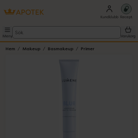
Kundklubb
Recept
Sök
Meny
Varukorg
Hem
Makeup
Basmakeup
Primer
Hoppa över Lista
Lista: . Innehåller 1 objekt.