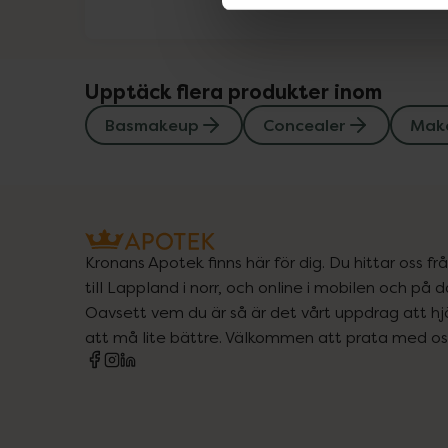
Upptäck flera produkter inom
Basmakeup
Concealer
Mak
Kronans Apotek finns här för dig. Du hittar oss fr
till Lappland i norr, och online i mobilen och på d
Oavsett vem du är så är det vårt uppdrag att hjä
att må lite bättre. Välkommen att prata med os