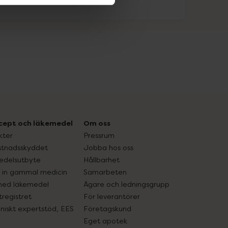
cept och läkemedel
Om oss
kter
Pressrum
tnadsskyddet
Jobba hos oss
edelsutbyte
Hållbarhet
in gammal medicin
Samarbeten
med läkemedel
Ägare och ledningsgrupp
registret
För leverantörer
oniskt expertstöd, EES
Företagskund
Eget apotek