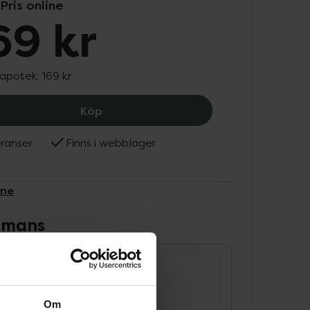
Pris online
69 kr
 apotek:
169 kr
Lumene CC All-Over Concealer Färg 1.
Köp
ranser
Finns i webblager
ene
ammans
Om