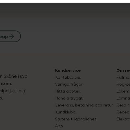
eup
Kundservice
Om re
ån Skåne i syd
Kontakta oss
Fullma
atorn.
Vanliga frågor
Högkos
lpa just dig
Hitta apotek
Läkem
s.
Handla tryggt
Lämna 
Leverans, betalning och retur
Resa 
Kundklubb
Recept
Sajtens tillgänglighet
Elektr
App