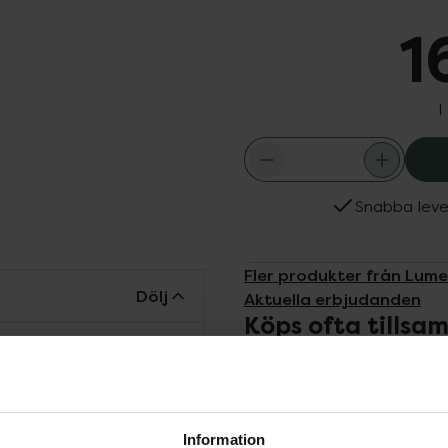
1
I
Snabba leve
Fler produkter från Lum
Dölj
Aktuella erbjudanden
Köps ofta tills
 formula för perfekt och
ltäckande concealer kan
jämna ut din hudton eller
ande sammansättningen
Information
fuktande hyaluronsyra som