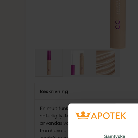
Beskrivning
En multifunktionell concealer med en lätt
naturlig lystergivande finish. Denna mede
användas var du än vill ha extra täckning, 
framhäva dina ansiktsdrag. Den hudälsk
Samtycke
innehåller nordiska lingon och djupt åter