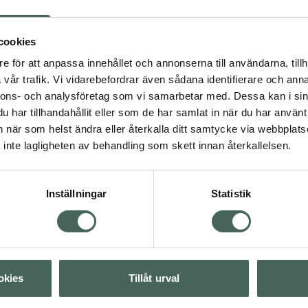
r är den perfekta
C Color Correcting
cookies
4 av 5 i omdöme
Lumene CC All-Over
e för att anpassa innehållet och annonserna till användarna, tillh
Concealer Färg 1.75
vår trafik. Vi vidarebefordrar även sådana identifierare och anna
Concealer 30 ml
nnons- och analysföretag som vi samarbetar med. Dessa kan i sin
har tillhandahållit eller som de har samlat in när du har använt 
Pris online
an när som helst ändra eller återkalla ditt samtycke via webbplats
169 kr
inte lagligheten av behandling som skett innan återkallelsen.
Köp båda för
:
Visa
Inställningar
Statistik
353 kr
Visa
Visa
okies
Tillåt urval