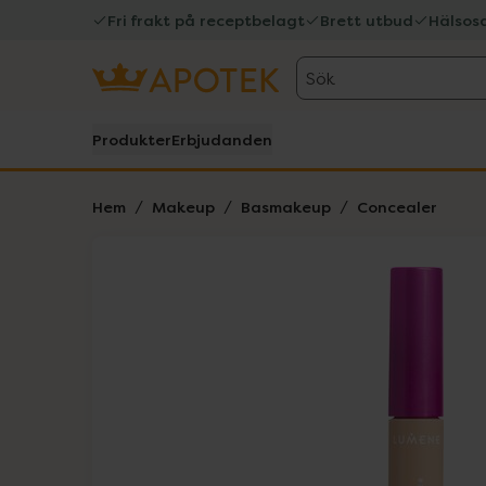
Fri frakt på receptbelagt
Brett utbud
Hälsos
Sök
Produkter
Erbjudanden
Hem
Makeup
Basmakeup
Concealer
Hoppa över Lista
Lista: . Innehåller 3 objekt.