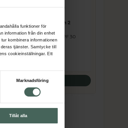
4.7 av 5 i omdöme
Lumene CC Cream 2
andahålla funktioner för
Medium SPF 20
n information från din enhet
Foundation med SPF 30
 tur kombinera informationen
ml
deras tjänster. Samtycke till
ens cookieinställningar. Ett
Pris online
184 kr
Köp båda
Marknadsföring
Tillåt alla