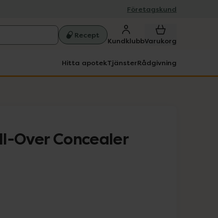
Företagskund
Recept
Kundklubb
Varukorg
Hitta apotek
Tjänster
Rådgivning
l-Over Concealer