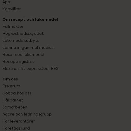
App
Köpvillkor
Om recept och läkemedel
Fullmakter
Högkostnadsskyddet
Läkemedelsutbyte
Lämna in gammal medicin
Resa med läkemedel
Receptregistret
Elektroniskt expertstöd, EES
Om oss
Pressrum
Jobba hos oss
Hållbarhet
Samarbeten
Ägare och ledningsgrupp
För leverantörer
Företagskund