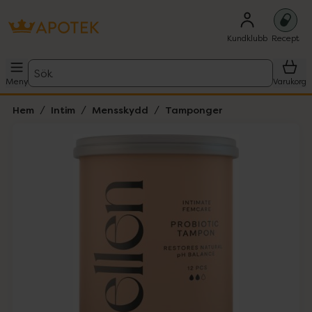
Kundklubb
Recept
Sök
Meny
Varukorg
Hem
Intim
Mensskydd
Tamponger
Hoppa över Lista
Lista: . Innehåller 3 objekt.