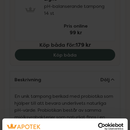
pH-balanserande tampong
14 st
Pris online
99 kr
Köp båda för
:
179 kr
Köp båda
Beskrivning
Dölj
En unik tampong berikad med probiotika som
hjälper till att bevara underlivets naturliga
pH-värde. Probiotikan består av samma
mjölksyrabakterier som naturligt finns i en
kvinnas friska underliv och som hjälper till att