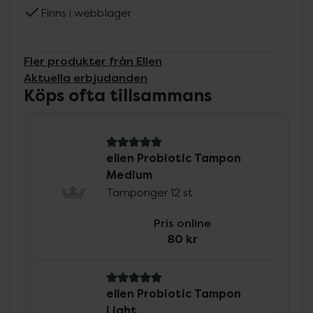
Finns i webblager
Fler produkter från Ellen
Aktuella erbjudanden
Köps ofta tillsammans
5 av 5 i omdöme
ellen Probiotic Tampon
Medium
Tamponger 12 st
Pris online
80 kr
5 av 5 i omdöme
ellen Probiotic Tampon
Light