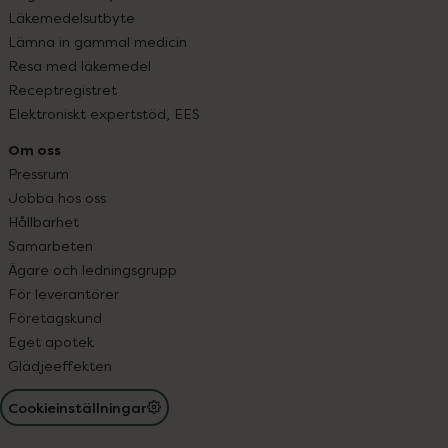
Läkemedelsutbyte
Lämna in gammal medicin
Resa med läkemedel
Receptregistret
Elektroniskt expertstöd, EES
Om oss
Pressrum
Jobba hos oss
Hållbarhet
Samarbeten
Ägare och ledningsgrupp
För leverantörer
Företagskund
Eget apotek
Glädjeeffekten
Cookieinställningar