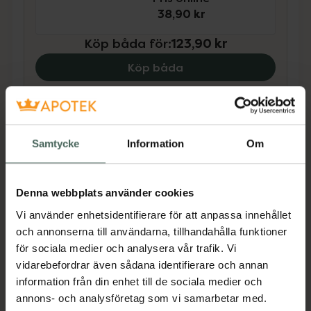
38,90 kr
Köp båda för
:
123,90 kr
Köp båda
Beskrivning
Dölj
Samtycke
Information
Om
Ny gelformula med UV/LED lackteknologi. En
behandling i fem enkla steg som ger ett
Denna webbplats använder cookies
superglansigt resultat med plumpig-effekt
Vi använder enhetsidentifierare för att anpassa innehållet
som skiljer sig från ett vanligt nagellack. Du
och annonserna till användarna, tillhandahålla funktioner
behöver inte förbereda din naturliga nagel
för sociala medier och analysera vår trafik. Vi
med filning eller behandla med stark primer,
vidarebefordrar även sådana identifierare och annan
Gel iQ behöver bara lätt rengöring med en
information från din enhet till de sociala medier och
mild Pre-Cleanser innan du utför din
annons- och analysföretag som vi samarbetar med.
lackbehandling. UV/LED-lampan är speciellt