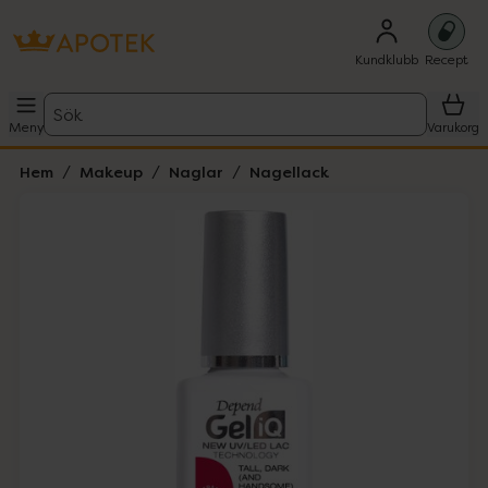
Kundklubb
Recept
Sök
Meny
Varukorg
Hem
Makeup
Naglar
Nagellack
Hoppa över Lista
Lista: . Innehåller 2 objekt.