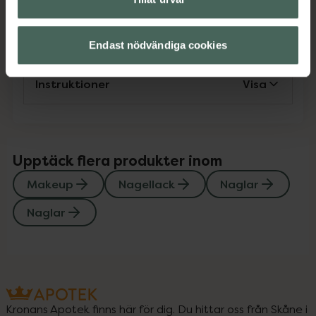
Innehåll
Visa
Endast nödvändiga cookies
Instruktioner
Visa
Upptäck flera produkter inom
Makeup
Nagellack
Naglar
Naglar
Kronans Apotek finns här för dig. Du hittar oss från Skåne i