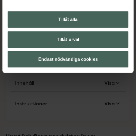
EAN:
00000073196563
Kategorier:
Tillåt alla
För henne
Händer och fötter
Makeup
Nagel- & nagelbandsvård
Nagellack
Naglar
Tillåt urval
Naglar
Endast nödvändiga cookies
Omdömen
Visa
Innehåll
Visa
Instruktioner
Visa