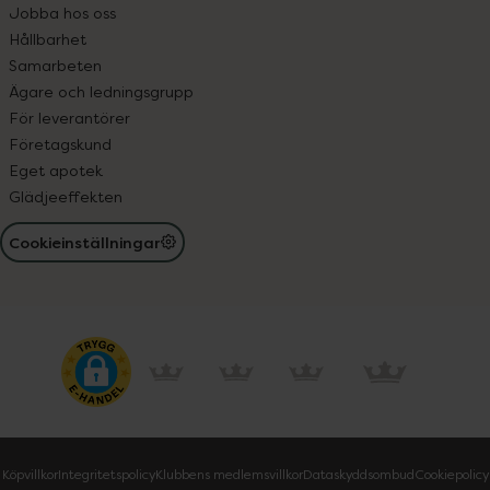
Jobba hos oss
Hållbarhet
Samarbeten
Ägare och ledningsgrupp
För leverantörer
Företagskund
Eget apotek
Glädjeeffekten
Cookieinställningar
Köpvillkor
Integritetspolicy
Klubbens medlemsvillkor
Dataskyddsombud
Cookiepolicy