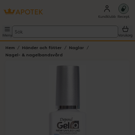
Kundklubb
Recept
Sök
Meny
Varukorg
Hem
Händer och fötter
Naglar
Nagel- & nagelbandsvård
Hoppa över Lista
Lista: . Innehåller 1 objekt.