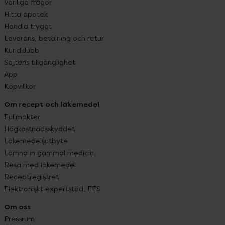
Vanliga frågor
Hitta apotek
Handla tryggt
Leverans, betalning och retur
Kundklubb
Sajtens tillgänglighet
App
Köpvillkor
Om recept och läkemedel
Fullmakter
Högkostnadsskyddet
Läkemedelsutbyte
Lämna in gammal medicin
Resa med läkemedel
Receptregistret
Elektroniskt expertstöd, EES
Om oss
Pressrum