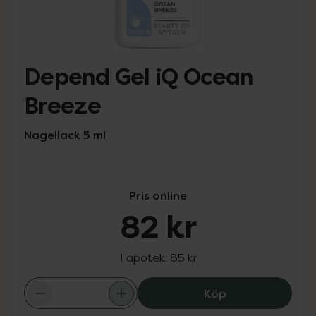
Depend Gel iQ Ocean
Breeze
Nagellack 5 ml
Pris online
82 kr
I apotek:
85 kr
Depend Gel iQ O
Köp