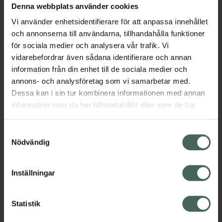
Denna webbplats använder cookies
Canephron® är ett traditionellt växtbaserat
Vi använder enhetsidentifierare för att anpassa innehållet
läkemedel, baserat på pulveriserad flockarun
och annonserna till användarna, tillhandahålla funktioner
(ört), libbsticka (rot) och rosmarin (blad). -
för sociala medier och analysera vår trafik. Vi
Lindra symtom vid återkommande lindriga
vidarebefordrar även sådana identifierare och annan
nedre urinvägsinfektioner hos kvinnor, såsom
information från din enhet till de sociala medier och
svidande känsla när man kissar och/eller
annons- och analysföretag som vi samarbetar med.
behov av att kissa oftare än vanligt.
Dessa kan i sin tur kombinera informationen med annan
Canephron® används sedan läkare
information som du har tillhandahållit eller som de har
konstaterat att annan, allvarlig sjukdom inte
samlat in när du har använt deras tjänster. Samtycke till
föreligger. Indikationerna för ett traditionellt
cookies är frivilligt och du kan när som helst ändra eller
växtbaserat läkemedel grundar sig
Samtyckesval
återkalla ditt samtycke via webbplatsens
Nödvändig
uteslutande på erfarenhet av långvarig
cookieinställningar. Ett återkallat samtycke påverkar inte
användning.
lagligheten av behandling som skett innan återkallelsen.
Jämförpris
3,65 kr
/
st
Inställningar
EAN:
04029799168940
Statistik
Kategorier: