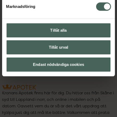
Marknadsföring
Innehåll
Visa
Instruktioner
Visa
Tillåt alla
Bipacksedel från FASS
Visa
Tillåt urval
Endast nödvändiga cookies
Kronans Apotek finns här för dig. Du hittar oss från Skåne i
syd till Lappland i norr, och online i mobilen och på
datorn. Oavsett vem du är så är det vårt uppdrag att
hjälpa just dig att må lite bättre. Välkommen att prata