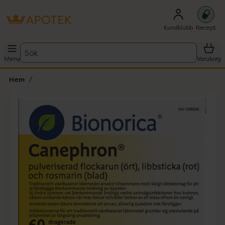
Kundklubb
Recept
Sök
Meny
Varukorg
Hem
Hoppa över Lista
Lista: . Innehåller 1 objekt.