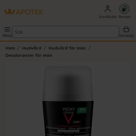
Kundklubb
Recept
Sök
Meny
Varukorg
Hem
Hudvård
Hudvård för män
Deodoranter för män
Hoppa över Lista
Lista: . Innehåller 1 objekt.