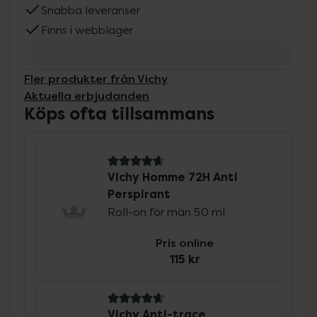
Snabba leveranser
Finns i webblager
Fler produkter från Vichy
Aktuella erbjudanden
Köps ofta tillsammans
4.9 av 5 i omdöme
Vichy Homme 72H Anti
Perspirant
Roll-on för män 50 ml
Pris online
115 kr
4.7 av 5 i omdöme
Vichy Anti-trace