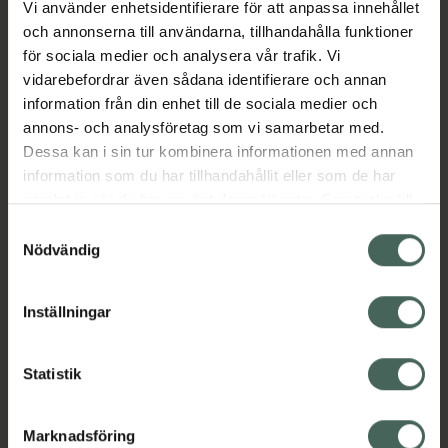
Använd dagligen i rena, torra armhålor.
Vi använder enhetsidentifierare för att anpassa innehållet
och annonserna till användarna, tillhandahålla funktioner
Vichy Homme deo innehåller aluminiumsalt
för sociala medier och analysera vår trafik. Vi
som reglerar perspirationen och är särskilt
vidarebefordrar även sådana identifierare och annan
effektiv mot kraftig transpiration och alkyl
information från din enhet till de sociala medier och
lactate som minskar bakterieutveckling. Vichy
annons- och analysföretag som vi samarbetar med.
källvatten lugnar och stärker huden och
Dessa kan i sin tur kombinera informationen med annan
motverkar irritationer. Vichy Homme Anti
information som du har tillhandahållit eller som de har
Perspirant är milt parfymerad.
samlat in när du har använt deras tjänster. Samtycke till
cookies är frivilligt och du kan när som helst ändra eller
Jämförpris
3100 kr
/
l
Samtyckesval
återkalla ditt samtycke via webbplatsens
Nödvändig
EAN:
03337871320362
cookieinställningar. Ett återkallat samtycke påverkar inte
lagligheten av behandling som skett innan återkallelsen.
Kategorier:
Inställningar
Deodoranter för män
Deodoranter för män
Statistik
Deodoranter för män
Deodoranter för män
För honom
Hudvård för män
Hudvård för män
Man
Marknadsföring