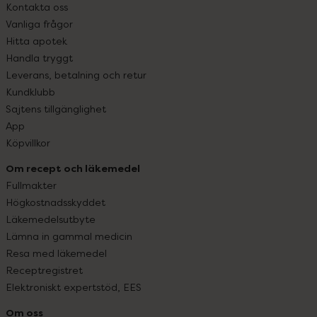
Kontakta oss
Vanliga frågor
Hitta apotek
Handla tryggt
Leverans, betalning och retur
Kundklubb
Sajtens tillgänglighet
App
Köpvillkor
Om recept och läkemedel
Fullmakter
Högkostnadsskyddet
Läkemedelsutbyte
Lämna in gammal medicin
Resa med läkemedel
Receptregistret
Elektroniskt expertstöd, EES
Om oss