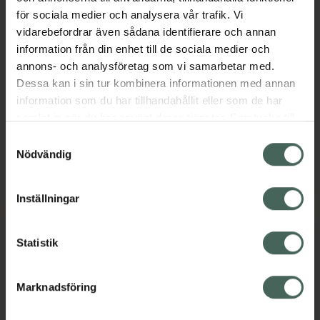
för sociala medier och analysera vår trafik. Vi
vidarebefordrar även sådana identifierare och annan
Pändy Candy
5 av 5 i omdöme
information från din enhet till de sociala medier och
Pändy Lentil Chips
Watermelon
annons- och analysföretag som vi samarbetar med.
Sourcream & Onion
Godis 50 g
Dessa kan i sin tur kombinera informationen med annan
Linsringar 50 g
Livsmedel
information som du har tillhandahållit eller som de har
Livsmedel
samlat in när du har använt deras tjänster. Samtycke till
Pris online
Pris online
cookies är frivilligt och du kan när som helst ändra eller
Samtyckesval
16 kr
19 kr
återkalla ditt samtycke via webbplatsens
Nödvändig
cookieinställningar. Ett återkallat samtycke påverkar inte
Pändy Lentil Chips Sourcream & Onion, 1
Pändy Candy
Köp
Köp
lagligheten av behandling som skett innan återkallelsen.
Inställningar
Statistik
Marknadsföring