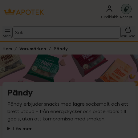
Kundklubb
Recept
Sök
Meny
Varukorg
Hem
Varumärken
Pändy
Pändy
Pändy erbjuder snacks med lägre sockerhalt och ett 
brett utbud – från energidrycker och proteinbars till 
godis, utan att kompromissa med smaken.
Läs mer