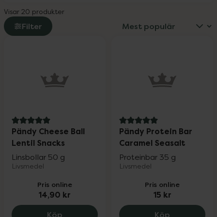
Visar 20 produkter
Filter
5 av 5 i omdöme
5 av 5 i omdöme
Pändy Cheese Ball
Pändy Protein Bar
Lentil Snacks
Caramel Seasalt
Linsbollar 50 g
Proteinbar 35 g
Livsmedel
Livsmedel
Pris online
Pris online
14,90 kr
15 kr
Pändy Cheese Ball Lentil Snacks, 14.9 kr
Pändy Protei
Köp
Köp