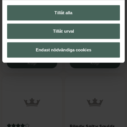
Pändy Sour Skulls
5 av 5 i omdöme
Tillåt alla
Pändy Lentil Chips
Skumgodis 50 g
Dill & Chive
Livsmedel
Krispiga linsbågar 50 g
Tillåt urval
Livsmedel
Pris online
Pris online
Endast nödvändiga cookies
11,90 kr
19 kr
Pändy Lentil Chips Dill & Chive, 11.9 kr.
Pändy Sour S
Köp
Köp
Pändy Salty Squids