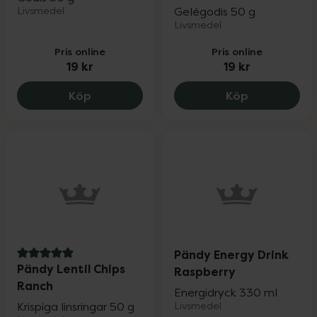
Livsmedel
Gelégodis 50 g
Livsmedel
Pris online
Pris online
19 kr
19 kr
Pändy Candy Fizzy Bottles, 19 kr.
Pändy Straw
Köp
Köp
Pändy Energy Drink
5 av 5 i omdöme
Pändy Lentil Chips
Raspberry
Ranch
Energidryck 330 ml
Krispiga linsringar 50 g
Livsmedel