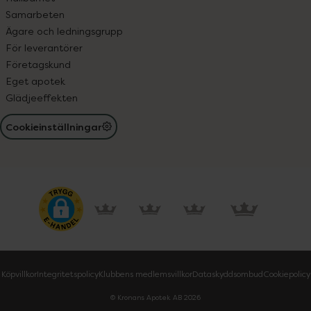
Samarbeten
Ägare och ledningsgrupp
För leverantörer
Företagskund
Eget apotek
Glädjeeffekten
Cookieinställningar
Köpvillkor
Integritetspolicy
Klubbens medlemsvillkor
Dataskyddsombud
Cookiepolicy
© Kronans Apotek AB
2026