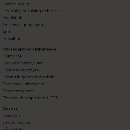
Handla tryggt
Leverans, betalning och retur
Kundklubb
Sajtens tillgänglighet
App
Köpvillkor
Om recept och läkemedel
Fullmakter
Högkostnadsskyddet
Läkemedelsutbyte
Lämna in gammal medicin
Resa med läkemedel
Receptregistret
Elektroniskt expertstöd, EES
Om oss
Pressrum
Jobba hos oss
Hållbarhet