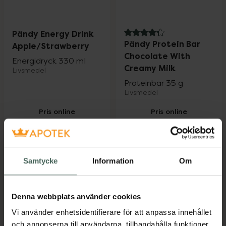
Pändy Energy Drink
4.3 av 5 i omdöme
Pändy Protein Bar
Apple/Strawberry
Chocolate With
Energidryck 330 ml
Creamy Milk
Livsmedel
Proteinbar 35 g
Livsmedel
Pris online
Pris online
11,90 kr
15 kr
Pändy Energy Drink Apple/Strawberry, 11
Pändy Prote
Köp
Köp
Samtycke
Information
Om
Denna webbplats använder cookies
Vi använder enhetsidentifierare för att anpassa innehållet
och annonserna till användarna, tillhandahålla funktioner