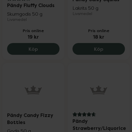
4.1 av 5 i omdöme
Pändy Fluffy Clouds
Lakrits 50 g
Skumgodis 50 g
Livsmedel
Livsmedel
Pris online
Pris online
19 kr
18 kr
Pändy Fluffy Clouds, 19 kr.
Pändy Salty 
Köp
Köp
Pändy Candy Fizzy
4.8 av 5 i omdöme
Pändy
Bottles
Strawberry/Liquorice
Godis 50 g