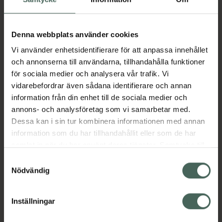
Köp båda för
:
37 kr
Köp båda
Denna webbplats använder cookies
Vi använder enhetsidentifierare för att anpassa innehållet
och annonserna till användarna, tillhandahålla funktioner
för sociala medier och analysera vår trafik. Vi
Beskrivning
Dölj
vidarebefordrar även sådana identifierare och annan
information från din enhet till de sociala medier och
Surt skumgodis med smak av söt hallon och
annons- och analysföretag som vi samarbetar med.
syrlig citron.
Dessa kan i sin tur kombinera informationen med annan
information som du har tillhandahållit eller som de har
Endast 1 g socker per påse
samlat in när du har använt deras tjänster. Samtycke till
Fantastisk smak
cookies är frivilligt och du kan när som helst ändra eller
Samtyckesval
Perfekt to go-size
återkalla ditt samtycke via webbplatsens
Nödvändig
Mer miljövänlig förpackning
cookieinställningar. Ett återkallat samtycke påverkar inte
Innehåller sötningsmedel
lagligheten av behandling som skett innan återkallelsen.
Jämförpris
0,40 kr
/
g
Inställningar
EAN:
07350000153637