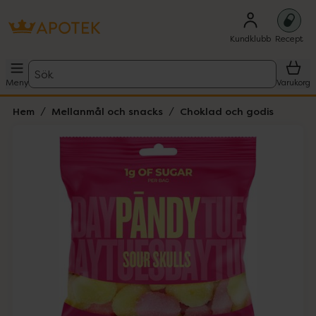
Kundklubb
Recept
Sök
Meny
Varukorg
Hem
Mellanmål och snacks
Choklad och godis
Hoppa över Lista
Lista: . Innehåller 1 objekt.