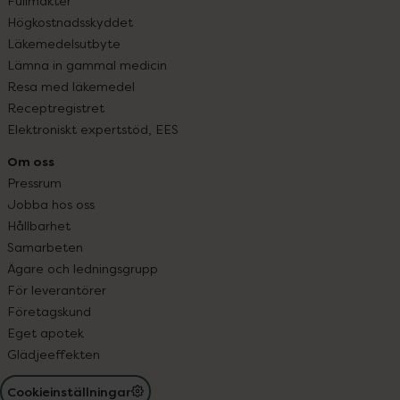
Fullmakter
Högkostnadsskyddet
Läkemedelsutbyte
Lämna in gammal medicin
Resa med läkemedel
Receptregistret
Elektroniskt expertstöd, EES
Om oss
Pressrum
Jobba hos oss
Hållbarhet
Samarbeten
Ägare och ledningsgrupp
För leverantörer
Företagskund
Eget apotek
Glädjeeffekten
Cookieinställningar