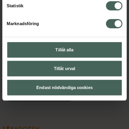
Statistik
Kategorier:
Choklad och godis
Kost och hälsa
Mellanmål och snacks
Marknadsföring
Innehåll
Visa
Tillåt alla
Tillåt urval
Upptäck flera produkter inom
Choklad och godis
Kost och hälsa
Endast nödvändiga cookies
Mellanmål och snacks