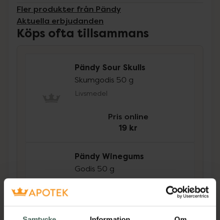
Fler produkter från Pändy
Aktuella erbjudanden
Köps ofta tillsammans
Pändy Sour Skulls
Skumgodis 50 g
Livsmedel
Pris online
19 kr
Pändy Winegums
Godis 50 g
Livsmedel
Pris online
18 kr
Samtycke
Information
Om