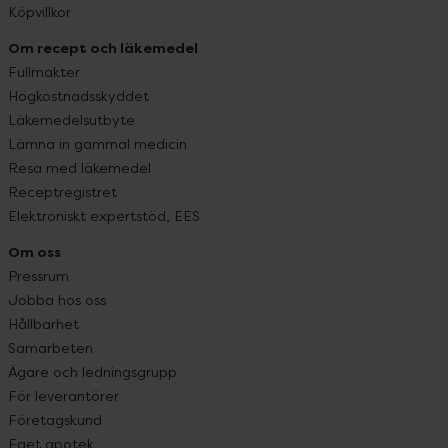
Köpvillkor
Om recept och läkemedel
Fullmakter
Högkostnadsskyddet
Läkemedelsutbyte
Lämna in gammal medicin
Resa med läkemedel
Receptregistret
Elektroniskt expertstöd, EES
Om oss
Pressrum
Jobba hos oss
Hållbarhet
Samarbeten
Ägare och ledningsgrupp
För leverantörer
Företagskund
Eget apotek