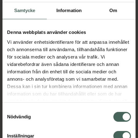
Livsmedel
Samtycke
Information
Om
Pris online
18 kr
Denna webbplats använder cookies
Köp båda för
:
36 kr
Vi använder enhetsidentifierare för att anpassa innehållet
Köp båda
och annonserna till användarna, tillhandahålla funktioner
för sociala medier och analysera vår trafik. Vi
vidarebefordrar även sådana identifierare och annan
information från din enhet till de sociala medier och
Beskrivning
Dölj
annons- och analysföretag som vi samarbetar med.
Dessa kan i sin tur kombinera informationen med annan
Mjuka godisringar av skum och gelé med
information som du har tillhandahållit eller som de har
smak av söt persika. En ny godiskategori i vårt
samlat in när du har använt deras tjänster. Samtycke till
sortiment. Endast 1 g socker per påse
cookies är frivilligt och du kan när som helst ändra eller
Samtyckesval
Fantastisk smak Perfekt to go-size Mer
återkalla ditt samtycke via webbplatsens
Nödvändig
miljövänlig förpackning
cookieinställningar. Ett återkallat samtycke påverkar inte
lagligheten av behandling som skett innan återkallelsen.
Jämförpris
0,40 kr
/
g
Inställningar