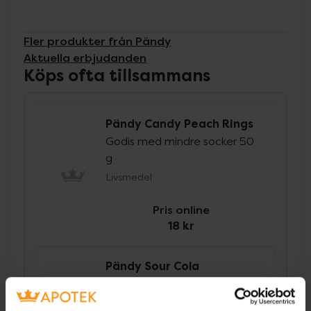
Fler produkter från Pändy
Aktuella erbjudanden
Köps ofta tillsammans
Pändy Candy Peach Rings
Godis med mindre socker 50
g
Livsmedel
Pris online
18 kr
Pändy Sour Cola
Godis med mindre socker 50
g