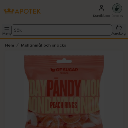
Kundklubb
Recept
Sök
Meny
Varukorg
Hem
Mellanmål och snacks
Hoppa över Lista
Lista: . Innehåller 1 objekt.