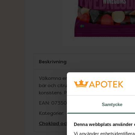
Beskrivning
Välkomna en riktig klassiker, Winegums! Sm
bär och citrus. Endast 1 g socker per påse.
konsistens. Perfekt to go-size. Mer miljövän
EAN:
07350000154160
Samtycke
Kategorier:
Choklad och godis
Kost och hälsa
Mella
Denna webbplats använder 
Vi använder enhetsidentifierar