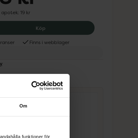
I apotek:
19 kr
Pändy Winegums, 18 kr.
Köp
ranser
Finns i webblager
y
ammans
Om
Pändy Candy
andahålla funktioner för