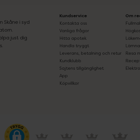
Kundservice
Om re
ån Skåne i syd
Kontakta oss
Fullma
atorn.
Vanliga frågor
Högkos
lpa just dig
Hitta apotek
Läkem
s.
Handla tryggt
Lämna 
Leverans, betalning och retur
Resa 
Kundklubb
Recept
Sajtens tillgänglighet
Elektr
App
Köpvillkor