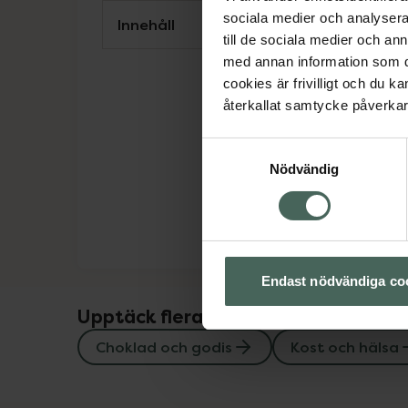
sociala medier och analysera 
Innehåll
till de sociala medier och a
med annan information som du 
cookies är frivilligt och du k
återkallat samtycke påverkar 
Samtyckesval
Nödvändig
Endast nödvändiga co
Upptäck flera produkter inom
Choklad och godis
Kost och hälsa