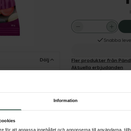
Snabba leve
Dölj
Fler produkter från Pänd
Aktuella erbjudanden
Köps ofta tills
ak av svarta vinbär, röda
 Fantastisk smak och
lig förpackning. Glutenfri
Information
nmål och snacks
cookies
e för att anpassa innehållet och annonserna till användarna, tillh