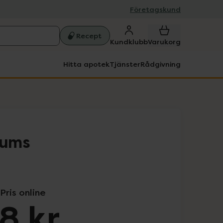
Företagskund
Recept
Kundklubb
Varukorg
Hitta apotek
Tjänster
Rådgivning
gums
Pris online
18 kr