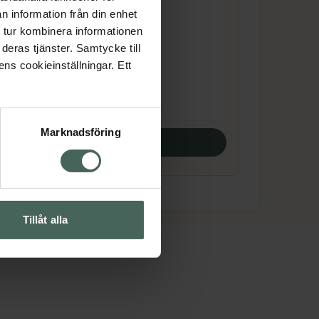
Watermelon
n information från din enhet
Godis 50 g
 tur kombinera informationen
Livsmedel
deras tjänster. Samtycke till
ens cookieinställningar. Ett
Pris online
19 kr
Marknadsföring
Köp båda
Tillåt alla