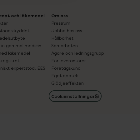
cept och läkemedel
Om oss
kter
Pressrum
tnadsskyddet
Jobba hos oss
edelsutbyte
Hållbarhet
in gammal medicin
Samarbeten
med läkemedel
Ägare och ledningsgrupp
registret
För leverantörer
oniskt expertstöd, EES
Företagskund
Eget apotek
Glädjeeffekten
Cookieinställningar