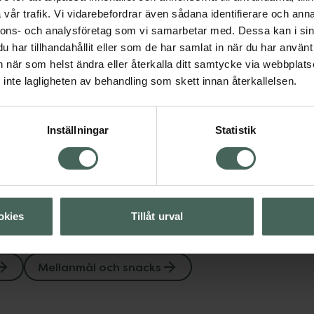
Pändy Winegums
vår trafik. Vi vidarebefordrar även sådana identifierare och anna
Visa
Godis 50 g
nnons- och analysföretag som vi samarbetar med. Dessa kan i sin
Livsmedel
har tillhandahållit eller som de har samlat in när du har använt 
an när som helst ändra eller återkalla ditt samtycke via webbplats
Pris online
inte lagligheten av behandling som skett innan återkallelsen.
18 kr
Köp båda för
:
Inställningar
Statistik
37 kr
okies
Tillåt urval
Mellanmål och snacks