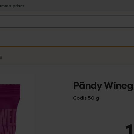
amma priser
s
Pändy Wine
Godis 50 g