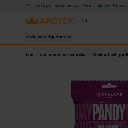
Fri frakt på receptbelagt
Brett utbud
Hälsos
Sök
Produkter
Erbjudanden
Hem
Mellanmål och snacks
Choklad och godi
Hoppa över Lista
Lista: . Innehåller 1 objekt.