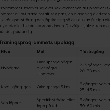
Programmet sträcker sig över sex veckor och är uppdelat i tv
kommer du att träna totalt sex pass, en blandning av distanst
lite rörlighetsträning och löpskolning så att du kan finslipa di
mycket eller lite du löptränat innan. Du väljer själv vilken av 
när det passar dig.
Träningsprogrammets upplägg
Nivå
Mål
Tidsåtgång
Orka springa någon
2–3 gånger i ve
Nybörjare
eller några
20–30 min.
kilometer.
3 gånger i vecka
Kom i gång igen
Orka springa 5 km.
25–45 min.
Specifik sträcka eller
3 gånger i vecka
Van löpare
lopp på tid.
30–60 min.