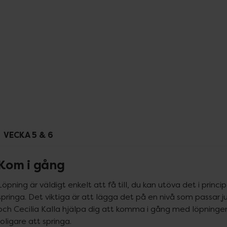
VECKA 5 & 6
Kom i gång
Löpning är väldigt enkelt att få till, du kan utöva det i princip 
springa. Det viktiga är att lägga det på en nivå som passar j
och Cecilia Kalla hjälpa dig att komma i gång med löpningen 
roligare att springa.