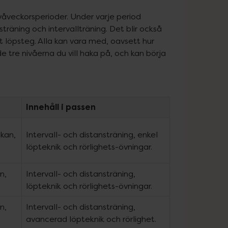
åveckorsperioder. Under varje period 
räning och intervallträning. Det blir också 
tt löpsteg. Alla kan vara med, oavsett hur 
de tre nivåerna du vill haka på, och kan börja 
Innehåll i passen
ckan,
Intervall- och distansträning, enkel
löpteknik och rörlighets-övningar.
n,
Intervall- och distansträning,
löpteknik och rörlighets-övningar.
n,
Intervall- och distansträning,
avancerad löpteknik och rörlighet.