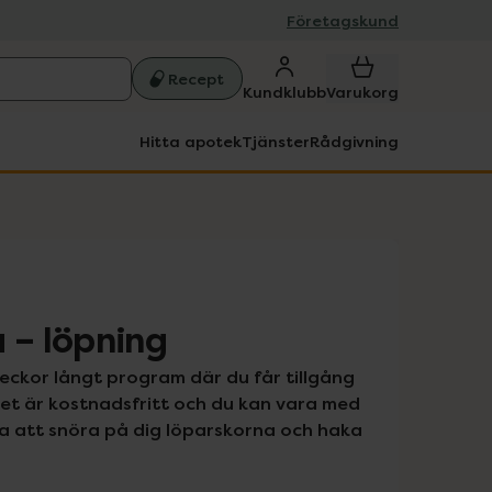
Företagskund
Recept
Kundklubb
Varukorg
Hitta apotek
Tjänster
Rådgivning
 – löpning
veckor långt program där du får tillgång 
et är kostnadsfritt och du kan vara med 
ra att snöra på dig löparskorna och haka 