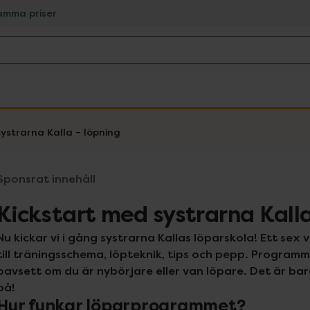
amma priser
ystrarna Kalla – löpning
Sponsrat innehåll
Kickstart med systrarna Kalla
Nu kickar vi i gång systrarna Kallas löparskola! Ett sex 
till träningsschema, löpteknik, tips och pepp. Programm
oavsett om du är nybörjare eller van löpare. Det är ba
på!
Hur funkar löparprogrammet?