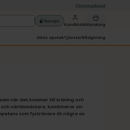
Företagskund
Recept
Kundklubb
Varukorg
Hitta apotek
Tjänster
Rådgivning
eam när det kommer till träning och 
e och världsmästare, kombinerar sin 
ompetens som fystränare åt några av 