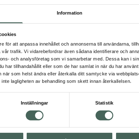
Cecilia Kalla har många års erfarenhet av arbete inom både 
motionärer. Bland annat för Sveriges Olympiska kommitté och 
Information
Hennes filosofi bygger på utveckling, trygghet och nyfikenh
och kunskap om kroppen, utveckla god rörelsekvalitet och bid
cookies
Charlotte Kalla
e för att anpassa innehållet och annonserna till användarna, tillh
Charlotte Kalla fick sitt stora genombrott 2008 då hon vann 
vår trafik. Vi vidarebefordrar även sådana identifierare och anna
varav 3 guld och är Sveriges främsta kvinnliga olympier genom
nnons- och analysföretag som vi samarbetar med. Dessa kan i sin
varav 3 guld. Efter säsongen 2022 avslutade Charlotte sin akti
har tillhandahållit eller som de har samlat in när du har använt 
att bland annat ge ut en självbiografi, vara föräldraledig, st
an när som helst ändra eller återkalla ditt samtycke via webbplats
Mästare våren 2025.
inte lagligheten av behandling som skett innan återkallelsen.
Inställningar
Statistik