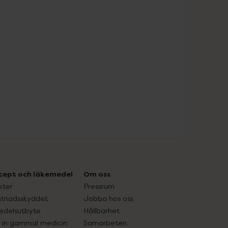
cept och läkemedel
Om oss
kter
Pressrum
tnadsskyddet
Jobba hos oss
edelsutbyte
Hållbarhet
in gammal medicin
Samarbeten