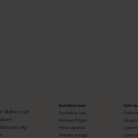
Kundservice
Om re
ån Skåne i syd
Kontakta oss
Fullma
atorn.
Vanliga frågor
Högkos
lpa just dig
Hitta apotek
Läkem
s.
Handla tryggt
Lämna 