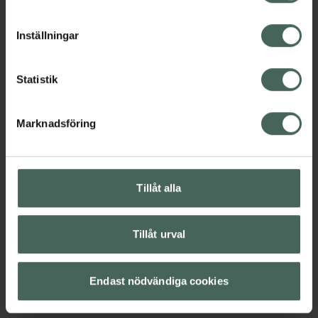
cookieinställningar. Ett återkallat samtycke påverkar inte
lagligheten av behandling som skett innan återkallelsen.
Inställningar
Statistik
Marknadsföring
Ka
Tillåt alla
Tillåt urval
Endast nödvändiga cookies