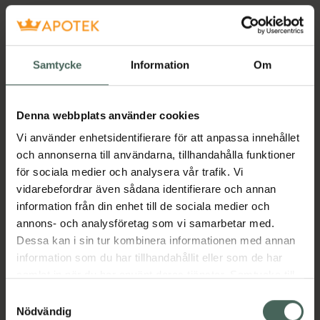
Samtycke
Information
Om
Denna webbplats använder cookies
Vi använder enhetsidentifierare för att anpassa innehållet
och annonserna till användarna, tillhandahålla funktioner
för sociala medier och analysera vår trafik. Vi
vidarebefordrar även sådana identifierare och annan
information från din enhet till de sociala medier och
annons- och analysföretag som vi samarbetar med.
Dessa kan i sin tur kombinera informationen med annan
information som du har tillhandahållit eller som de har
samlat in när du har använt deras tjänster. Samtycke till
cookies är frivilligt och du kan när som helst ändra eller
Samtyckesval
återkalla ditt samtycke via webbplatsens
Nödvändig