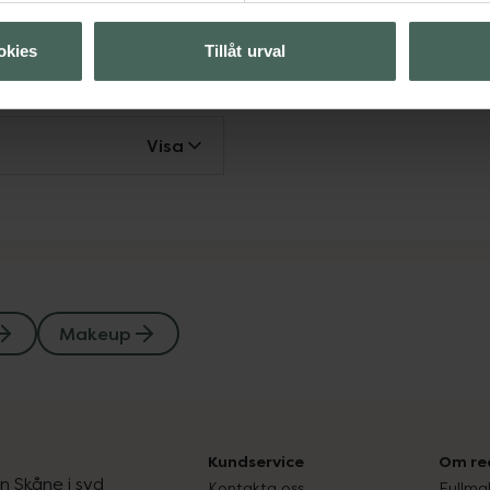
Visa
okies
Tillåt urval
Visa
Visa
Makeup
Kundservice
Om re
ån Skåne i syd
Kontakta oss
Fullma