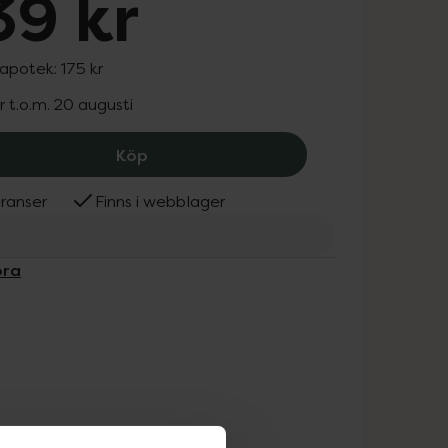
39 kr
 apotek:
175 kr
r t.o.m. 20 augusti
IsaDora Contour Stick 30, 139 kr.
Köp
ranser
Finns i webblager
ora