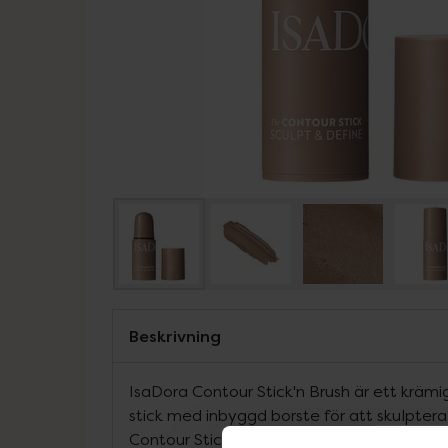
Beskrivning
IsaDora Contour Stick'n Brush är ett krämi
stick med inbyggd borste för att skulpter
Contour Stick’n Brush har ett praktiskt fo