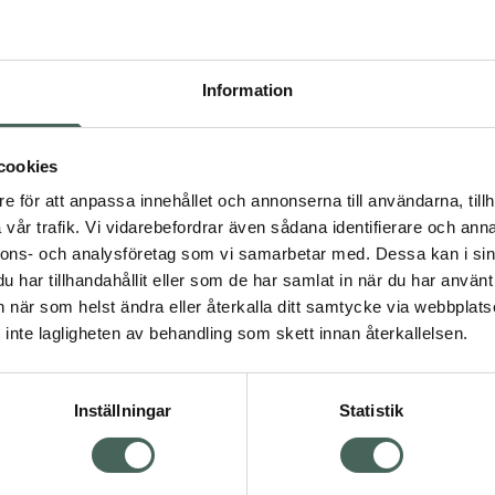
ta texturen gör att den
pa en skulpterad look
en och den inbyggda
Information
kindben och käklinje.
digt ut på
lket gör contour-sticket
cookies
tt ge en jämn och sömlös
e för att anpassa innehållet och annonserna till användarna, tillh
vår trafik. Vi vidarebefordrar även sådana identifierare och anna
nnons- och analysföretag som vi samarbetar med. Dessa kan i sin
har tillhandahållit eller som de har samlat in när du har använt 
an när som helst ändra eller återkalla ditt samtycke via webbplats
inte lagligheten av behandling som skett innan återkallelsen.
Inställningar
Statistik
up