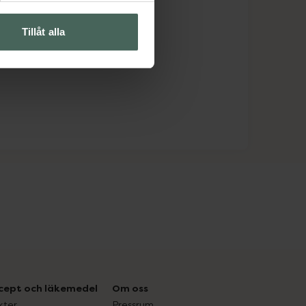
Tillåt alla
cept och läkemedel
Om oss
kter
Pressrum