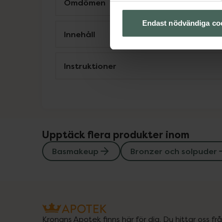
Omdömen
Endast nödvändiga co
Innehåll
Instruktioner
Upptäck flera produkter inom
Basmakeup
Bronzer och solpuder
Kronans Apotek finns här för dig. Du hittar oss fr