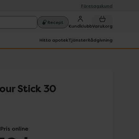
Företagskund
Recept
Kundklubb
Varukorg
Hitta apotek
Tjänster
Rådgivning
our Stick 30
Pris online