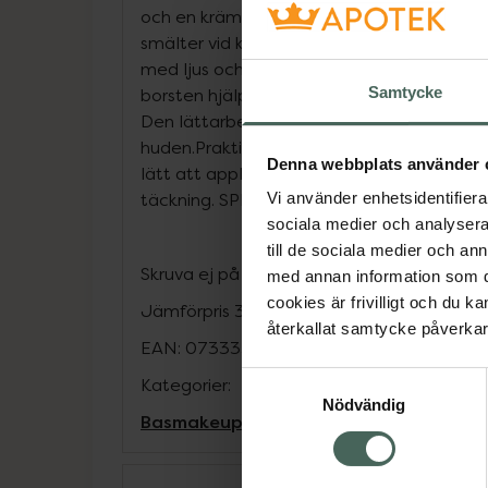
och en krämig formulering. Den mjuka, lät
smälter vid kontakt med huden för att ska
med ljus och skuggor. Den byggbara färg
Samtycke
borsten hjälper dig att framhäva drag som 
Den lättarbetade formuleringen tonas smi
huden.Praktiskt stift med inbyggd borste vi
Denna webbplats använder 
lätt att applicera. Högpigmenterad för a
täckning. SPF30.
Vi använder enhetsidentifierar
sociala medier och analysera 
till de sociala medier och a
Skruva ej på locket, utan dra ut locket!
med annan information som du 
cookies är frivilligt och du k
Jämförpris
30,73 kr
/
g
återkallat samtycke påverkar 
EAN:
07333352079084
Samtyckesval
Kategorier:
Nödvändig
Basmakeup
Bronzer och solpuder
Make