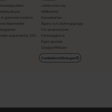
tnadsskyddet
Jobba hos oss
edelsutbyte
Hållbarhet
in gammal medicin
Samarbeten
med läkemedel
Ägare och ledningsgrupp
registret
För leverantörer
oniskt expertstöd, EES
Företagskund
Eget apotek
Glädjeeffekten
Cookieinställningar