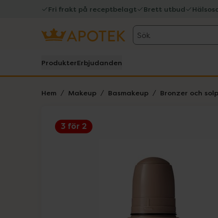
Fri frakt på receptbelagt
Brett utbud
Hälsos
Sök
Produkter
Erbjudanden
Hem
Makeup
Basmakeup
Bronzer och sol
3 för 2
Hoppa över Lista
Lista: . Innehåller 5 objekt.