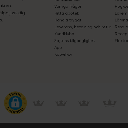
atorn.
Vanliga frågor
Högkos
lpa just dig
Hitta apotek
Läkem
s.
Handla tryggt
Lämna 
Leverans, betalning och retur
Resa 
Kundklubb
Recept
Sajtens tillgänglighet
Elektr
App
Köpvillkor