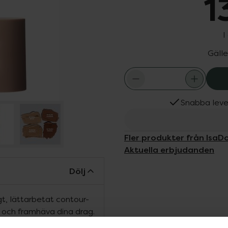
1
I
Gälle
Snabba leve
Fler produkter från IsaD
Aktuella erbjudanden
Dölj
gt, lättarbetat contour-
a och framhäva dina drag.
rmat med skulpterad tipp