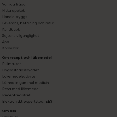
Vanliga frågor
Hitta apotek
Handla tryggt
Leverans, betalning och retur
Kundklubb
Sajtens tillgänglighet
App
Köpvillkor
Om recept och läkemedel
Fullmakter
Högkostnadsskyddet
Läkemedelsutbyte
Lämna in gammal medicin
Resa med läkemedel
Receptregistret
Elektroniskt expertstöd, EES
Om oss
Pressrum