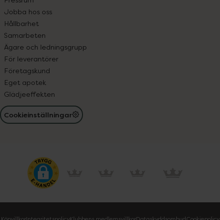
Jobba hos oss
Hållbarhet
Samarbeten
Ägare och ledningsgrupp
För leverantörer
Företagskund
Eget apotek
Glädjeeffekten
Cookieinställningar
Köpvillkor
Integritetspolicy
Klubbens medlemsvillkor
Dataskyddsombud
Cookiepolicy