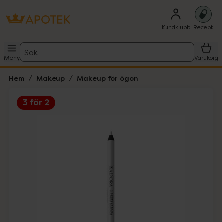
Kundklubb
Recept
Sök
Meny
Varukorg
Hem
Makeup
Makeup för ögon
3 för 2
Hoppa över Lista
Lista: . Innehåller 6 objekt.