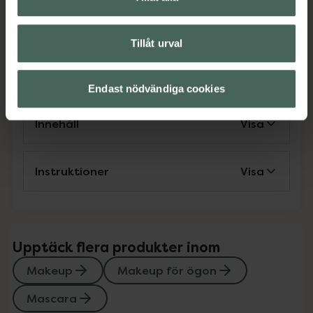
Kategorier:
Makeup
Makeup för ögon
Mascara
Tillåt urval
Omdömen
Visa
Endast nödvändiga cookies
Innehåll
Visa
Instruktioner
Visa
Upptäck flera produkter inom
Makeup
Makeup för ögon
Mascara