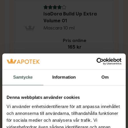
4 av 5 i omdöme
IsaDora Build Up Extra
Volume 01
Mascara 10 ml
Pris online
165 kr
Köp båda för
:
330 kr
Köp båda
Samtycke
Information
Om
Beskrivning
Dölj
Denna webbplats använder cookies
Vi använder enhetsidentifierare för att anpassa innehållet
IsaDora Build-Up Mascara Extra Volume
och annonserna till användarna, tillhandahålla funktioner
Super är en byggbar volymmascara som sitter
för sociala medier och analysera vår trafik. Vi
extra länge. Build-Up Extra Volume Super
vidarebefordrar även sådana identifierare och annan