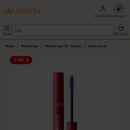
Kundklubb
Recept
Sök
Meny
Varukorg
Hem
Makeup
Makeup för ögon
Mascara
3 för 2
Hoppa över Lista
Lista: . Innehåller 4 objekt.