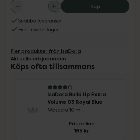
IsaDora Build U
Köp
Snabba leveranser
Finns i webblager
Fler produkter från IsaDora
Aktuella erbjudanden
Köps ofta tillsammans
4.3 av 5 i omdöme
IsaDora Build Up Extra
Volume 03 Royal Blue
Mascara 10 ml
Pris online
165 kr