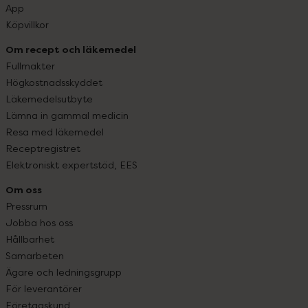
App
Köpvillkor
Om recept och läkemedel
Fullmakter
Högkostnadsskyddet
Läkemedelsutbyte
Lämna in gammal medicin
Resa med läkemedel
Receptregistret
Elektroniskt expertstöd, EES
Om oss
Pressrum
Jobba hos oss
Hållbarhet
Samarbeten
Ägare och ledningsgrupp
För leverantörer
Företagskund