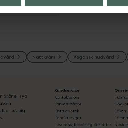
Visa
dvård
Nattkräm
Vegansk hudvård
Kundservice
Om re
ån Skåne i syd
Kontakta oss
Fullma
atorn.
Vanliga frågor
Högkos
lpa just dig
Hitta apotek
Läkem
s.
Handla tryggt
Lämna 
Leverans, betalning och retur
Resa 