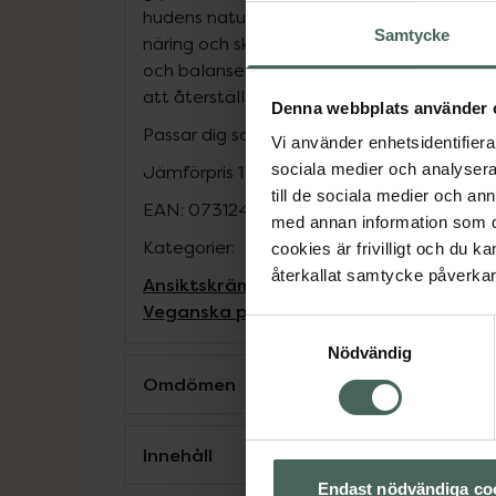
hudens naturliga fuktbalans. Denna kräm ge
Samtycke
näring och skydd under natten, så att du 
och balanserad hud. Oparfymerad för extr
att återställa hudens välmående under na
Denna webbplats använder 
Passar dig som väljer vegansk hudvård.
Vi använder enhetsidentifierar
sociala medier och analysera 
Jämförpris
1700 kr
/
l
till de sociala medier och a
EAN:
07312489996259
med annan information som du 
Kategorier:
cookies är frivilligt och du k
återkallat samtycke påverkar 
Ansiktskräm
Ansiktsvård
Hudvård
Nattk
Veganska produkter
Samtyckesval
Nödvändig
Omdömen
Innehåll
Endast nödvändiga co