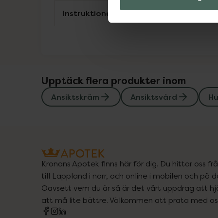
Instruktioner
Upptäck flera produkter inom
Ansiktskräm
Ansiktsvård
Hu
Kronans Apotek finns här för dig. Du hittar oss fr
till Lappland i norr, och online i mobilen och på d
Oavsett vem du är så är det vårt uppdrag att hjä
att må lite bättre. Välkommen att prata med os