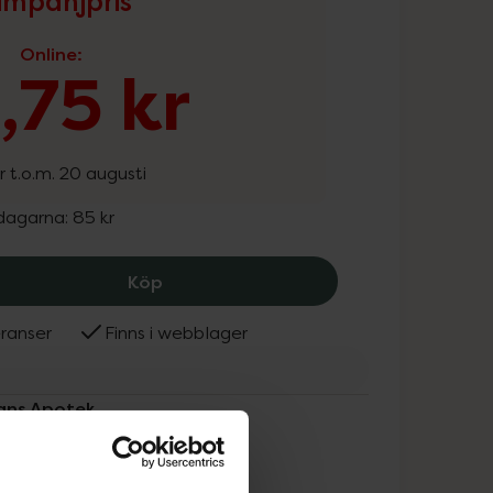
mpanjpris
Online
:
,75 kr
r t.o.m. 20 augusti
 dagarna:
85 kr
Kronans Apotek Nattcreme Torr Hy, 6
Köp
ranser
Finns i webblager
nans Apotek
ammans