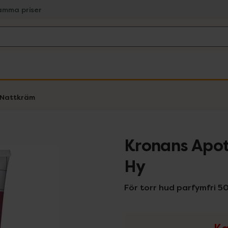
amma priser
Nattkräm
Kronans Apot
Hy
För torr hud parfymfri 50