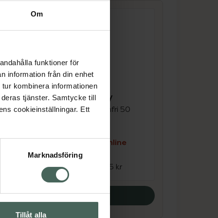
Om
andahålla funktioner för
n information från din enhet
4.4 av 5 i omdöme
Kronans Apotek
 tur kombinera informationen
Dagcreme Torr hy
deras tjänster. Samtycke till
 50
För torr hud parfymfri 50
ens cookieinställningar. Ett
ml
e
Kampanjpris online
63,75 kr
Marknadsföring
Tidigare pris:
85 kr
Köp båda
Tillåt alla