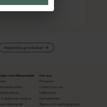
Veganska produkter
cept och läkemedel
Om oss
kter
Pressrum
tnadsskyddet
Jobba hos oss
edelsutbyte
Hållbarhet
in gammal medicin
Samarbeten
med läkemedel
Ägare och ledningsgrupp