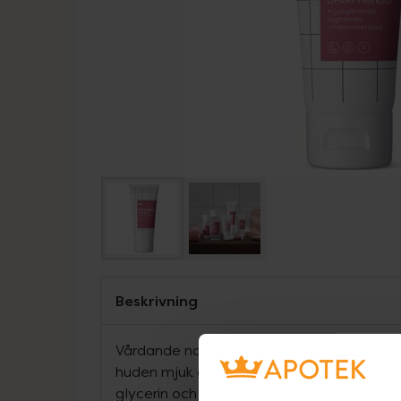
Beskrivning
Vårdande nattkräm för torr och känslig hu
huden mjuk och välmående. Formulerad 
glycerin och återfuktande sheasmör som hjä