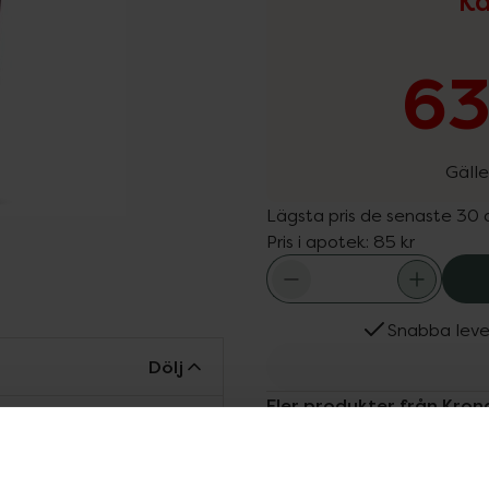
Ka
63
Gälle
Lägsta pris de senaste 30
Pris i apotek:
85 kr
Snabba leve
Dölj
Fler produkter från Kro
d som lugnar och gör
Aktuella erbjudanden
med fuktbindande
Köps ofta tills
lper till att bibehålla