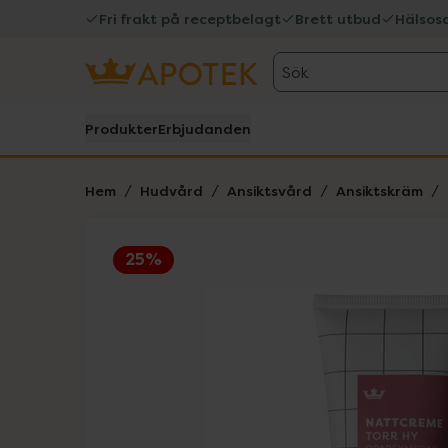
Fri frakt på receptbelagt
Brett utbud
Hälsos
Sök
Produkter
Erbjudanden
Hem
Hudvård
Ansiktsvård
Ansiktskräm
25%
Hoppa över Lista
Lista: . Innehåller 2 objekt.