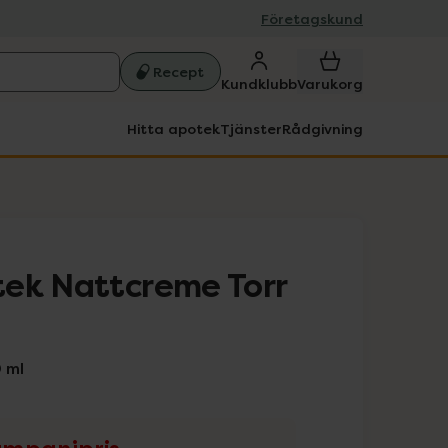
Företagskund
Recept
Kundklubb
Varukorg
Hitta apotek
Tjänster
Rådgivning
ek Nattcreme Torr
 ml