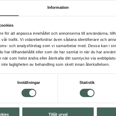
r intensiv återfuktning,
Information
vaknar upp med en fräsch
a skonsamhet. Bra för
tten.
cookies
e för att anpassa innehållet och annonserna till användarna, tillh
vår trafik. Vi vidarebefordrar även sådana identifierare och anna
4.1 av 5 i omdöme
Kronans Apotek
nnons- och analysföretag som vi samarbetar med. Dessa kan i sin
Nattcreme Torr Hy
har tillhandahållit eller som de har samlat in när du har använt 
För torr hud parfymfri
an när som helst ändra eller återkalla ditt samtycke via webbplats
ml
inte lagligheten av behandling som skett innan återkallelsen.
räm
Vegansk hudvård
Kampanjpris onlin
63,75 kr
Inställningar
Statistik
Tidigare pris:
85 kr
Visa
Köp båda för
:
127,50 kr
Visa
okies
Tillåt urval