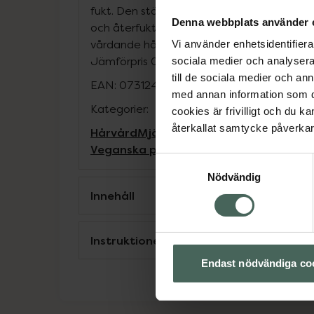
fukt. Den stärker hudbarriären och lämnar
Denna webbplats använder 
och återfuktat. Bra för alla hårtyper som
vårdande hårvårdsrutin.
Vi använder enhetsidentifierar
Jämförpris
0,48 kr
/
ml
sociala medier och analysera 
till de sociala medier och a
EAN:
07312489982559
med annan information som du 
Kategorier:
cookies är frivilligt och du k
återkallat samtycke påverkar 
Hårvård
Mjäll och torr hårbotten
Scha
Veganska produkter
Samtyckesval
Nödvändig
Innehåll
Instruktioner
Endast nödvändiga co