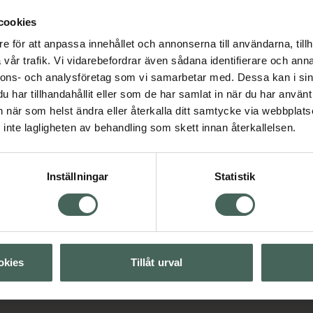
 håret fräscht, välmående
cookies
 söker en skonsam och
e för att anpassa innehållet och annonserna till användarna, tillh
vår trafik. Vi vidarebefordrar även sådana identifierare och anna
Kronans Apotek Hair
nnons- och analysföretag som vi samarbetar med. Dessa kan i sin
Scalp
har tillhandahållit eller som de har samlat in när du har använt 
Sulfat- och silikonfritt
an när som helst ändra eller återkalla ditt samtycke via webbplats
schampo 250 ml
inte lagligheten av behandling som skett innan återkallelsen.
mpo
Vegansk hårvård
Kampanjpris onlin
86,25 kr
Inställningar
Statistik
Tidigare pris:
115 kr
Visa
Köp båda för
:
172,50 kr
Visa
okies
Tillåt urval