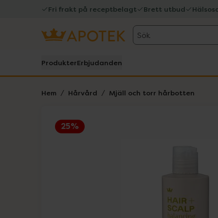
Fri frakt på receptbelagt
Brett utbud
Hälsos
Sök
Produkter
Erbjudanden
Hem
Hårvård
Mjäll och torr hårbotten
25%
Hoppa över Lista
Lista: . Innehåller 3 objekt.