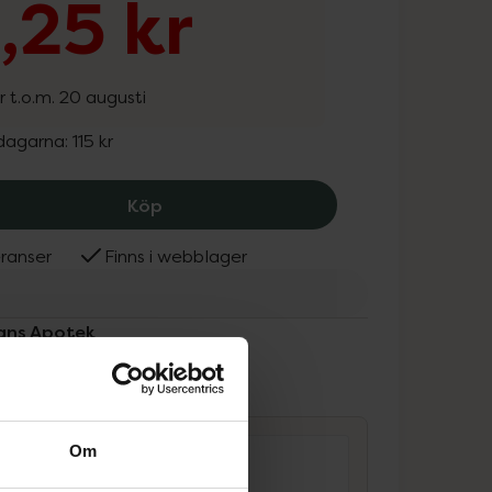
,25 kr
r t.o.m. 20 augusti
 dagarna:
115 kr
Kronans Apotek Hair + Scalp, 86.25 k
Köp
ranser
Finns i webblager
nans Apotek
ammans
Om