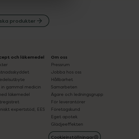
ska produkter
cept och läkemedel
Om oss
kter
Pressrum
tnadsskyddet
Jobba hos oss
edelsutbyte
Hållbarhet
in gammal medicin
Samarbeten
med läkemedel
Ägare och ledningsgrupp
registret
För leverantörer
oniskt expertstöd, EES
Företagskund
Eget apotek
Glädjeeffekten
Cookieinställningar