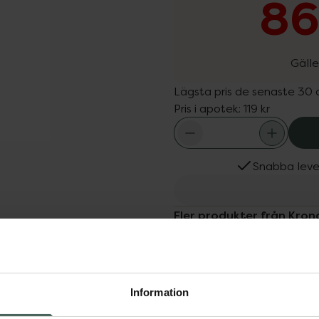
86
Gälle
Lägsta pris de senaste 30
Pris i apotek:
119 kr
Snabba leve
Fler produkter från Kro
Aktuella erbjudanden
Dölj
Köps ofta tills
nsk och skonsam mot både
Information
ilda tensider och är
ar, balanserar och ger