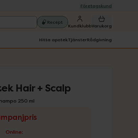
Företagskund
Recept
Kundklubb
Varukorg
Hitta apotek
Tjänster
Rådgivning
ek Hair + Scalp
schampo 250 ml
mpanjpris
Online
: