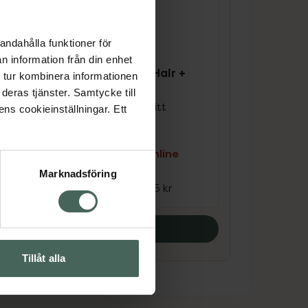
andahålla funktioner för
n information från din enhet
4.8 av 5 i omdöme
 +
Kronans Apotek Hair +
 tur kombinera informationen
Scalp Balancing
deras tjänster. Samtycke till
Sulfat- och silikonfritt
ens cookieinställningar. Ett
balsam 250 ml
e
Kampanjpris online
86,25 kr
Marknadsföring
Tidigare pris:
115 kr
Köp båda
Tillåt alla