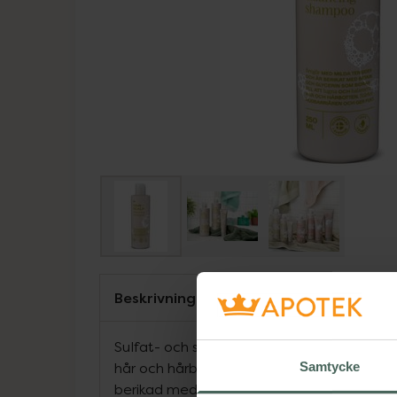
Beskrivning
Sulfat- och silikonfri formel som är vega
hår och hårbotten. Rengör effektivt med m
Samtycke
berikad med betanin och glycerin som lugn