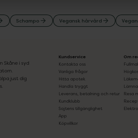
Schampo
Vegansk hårvård
Vegan
Kundservice
Om re
ån Skåne i syd
Kontakta oss
Fullma
atorn.
Vanliga frågor
Högkos
lpa just dig
Hitta apotek
Läkem
s.
Handla tryggt
Lämna 
Leverans, betalning och retur
Resa 
Kundklubb
Recept
Sajtens tillgänglighet
Elektr
App
Köpvillkor