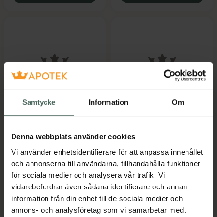
Actimove
Actimove
Samtycke
Information
Om
Professional Line
Professional Line
Rhizo Forte Thumb S
Rhizo Forte Thumb S
Denna webbplats använder cookies
Left
Right
Tumstöd 1 st
Tumstöd 1 st
Vi använder enhetsidentifierare för att anpassa innehållet
och annonserna till användarna, tillhandahålla funktioner
Pris online
Pris online
för sociala medier och analysera vår trafik. Vi
429 kr
429 kr
vidarebefordrar även sådana identifierare och annan
information från din enhet till de sociala medier och
Actimove Professional Line Rhizo Forte
Actimove Pr
Köp
Köp
annons- och analysföretag som vi samarbetar med.