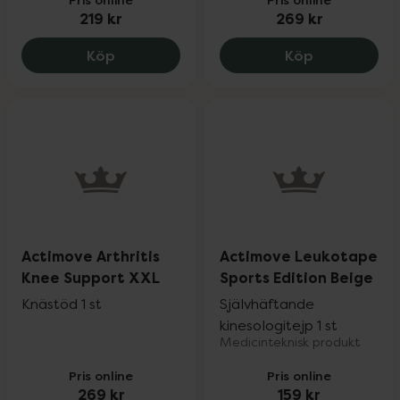
219 kr
269 kr
Actimove Professional Line Sling Comfor
Actimove Ar
Köp
Köp
Actimove Arthritis
Actimove Leukotape
Knee Support XXL
Sports Edition Beige
Knästöd 1 st
Självhäftande
kinesologitejp 1 st
Medicinteknisk produkt
Pris online
Pris online
269 kr
159 kr