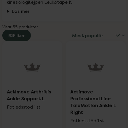
kinesiologitejpen Leukotape K.
Läs mer
Visar 55 produkter
Filter
Actimove Arthritis
Actimove
Ankle Support L
Professional Line
TaloMotion Ankle L
Fotledsstöd 1 st
Right
Fotledsstöd 1 st