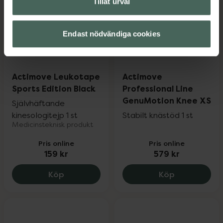
Tillåt urval
Endast nödvändiga cookies
Actimove Leukotape
Actimove
Sports Edition Black
Professional Line
GenuMotion Knee XS
Självhäftande
kinesologitejp 1 st
Stabilt knästöd 1 st
Medicinsteknisk produkt
Pris online
Pris online
159 kr
579 kr
Actimove Leukotape Sports Edition Blac
Actimove Pr
Köp
Köp