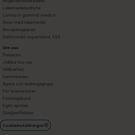
Högkostnadsskyddet
Läkemedelsutbyte
Lämna in gammal medicin
Resa med läkemedel
Receptregistret
Elektroniskt expertstöd, EES
Om oss
Pressrum
Jobba hos oss
Hållbarhet
Samarbeten
Ägare och ledningsgrupp
För leverantörer
Företagskund
Eget apotek
Glädjeeffekten
Cookieinställningar