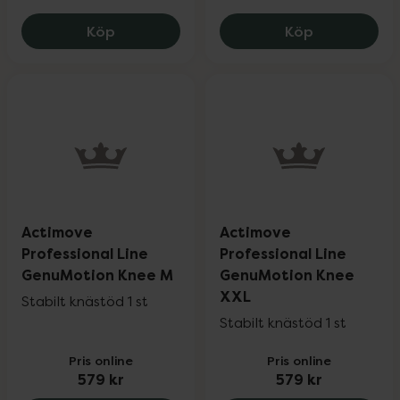
Actimove Arthritis Knee Support XXL, 2
Actimove Le
Köp
Köp
Actimove
Actimove
Professional Line
Professional Line
GenuMotion Knee M
GenuMotion Knee
XXL
Stabilt knästöd 1 st
Stabilt knästöd 1 st
Pris online
Pris online
579 kr
579 kr