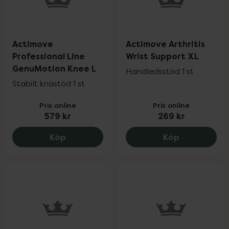
Actimove
Actimove Arthritis
Professional Line
Wrist Support XL
GenuMotion Knee L
Handledsstöd 1 st
Stabilt knästöd 1 st
Pris online
Pris online
579 kr
269 kr
Actimove Professional Line GenuMotion 
Actimove Art
Köp
Köp