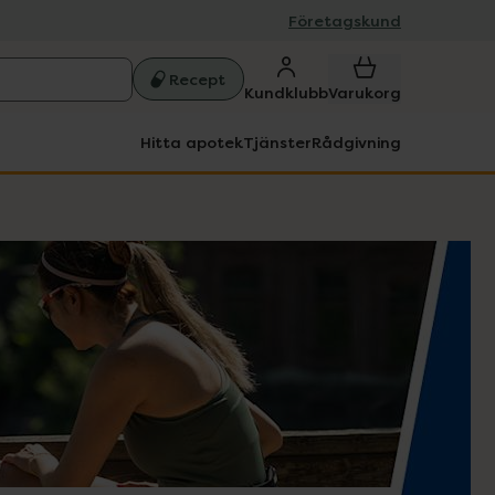
Företagskund
Recept
Kundklubb
Varukorg
Hitta apotek
Tjänster
Rådgivning