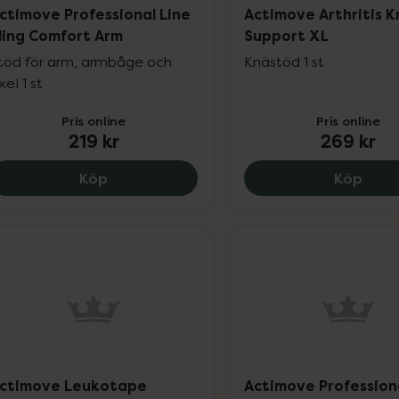
ctimove Professional Line
Actimove Arthritis 
ling Comfort Arm
Support XL
töd för arm, armbåge och
Knästöd 1 st
xel 1 st
Pris online
Pris online
219 kr
269 kr
Actimove Professional Line Sling Comfort
Actim
Köp
Köp
ctimove Leukotape
Actimove Profession