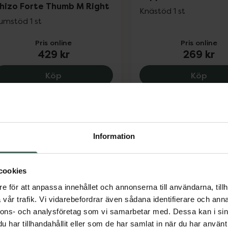
hizo Forte Thumb M Right
Knästöd 1 st
umstöd 1 st
Pris online
Pris online
429 kr
269 kr
Actimove Professional Line Rhizo Forte 
Actim
Köp
Köp
Information
cookies
e för att anpassa innehållet och annonserna till användarna, tillh
ctimove Arthritis Knee
Actimove Arthritis A
vår trafik. Vi vidarebefordrar även sådana identifierare och anna
upport L
Support L
nnons- och analysföretag som vi samarbetar med. Dessa kan i sin
nästöd 1 st
Fotledsstöd 1 st
har tillhandahållit eller som de har samlat in när du har använt 