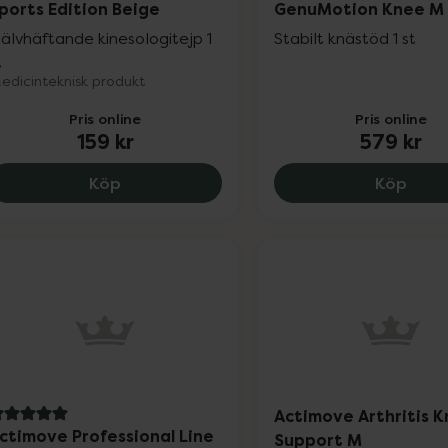
ports Edition Beige
GenuMotion Knee M
jälvhäftande kinesologitejp 1
Stabilt knästöd 1 st
t
edicinteknisk produkt
Pris online
Pris online
159 kr
579 kr
Actimove Leukotape Sports Edition Beige
Acti
Köp
Köp
Actimove Arthritis 
 av 5 i omdöme
ctimove Professional Line
Support M