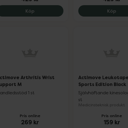
Actimove Professional Line ManuMotion W
Actim
Köp
Köp
ctimove Arthritis Wrist
Actimove Leukotap
upport M
Sports Edition Black
andledsstöd 1 st
Självhäftande kinesolog
st
Medicinsteknisk produkt
Pris online
Pris online
269 kr
159 kr