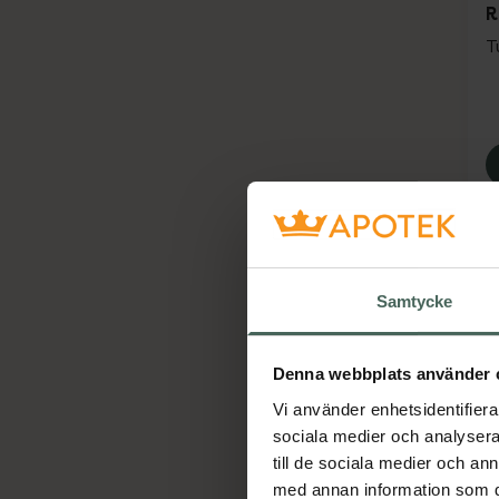
R
T
Samtycke
Denna webbplats använder 
Vi använder enhetsidentifierar
A
sociala medier och analysera 
S
till de sociala medier och a
K
med annan information som du 