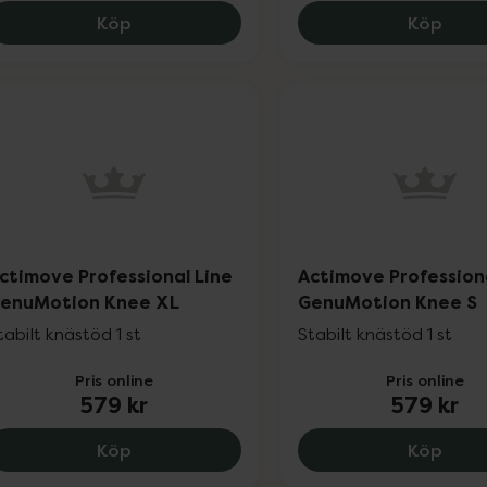
Actimove Arthritis Wrist Support M, 269 
Actim
Köp
Köp
ctimove Professional Line
Actimove Profession
enuMotion Knee XL
GenuMotion Knee S
tabilt knästöd 1 st
Stabilt knästöd 1 st
Pris online
Pris online
579 kr
579 kr
Actimove Professional Line GenuMotion 
Acti
Köp
Köp