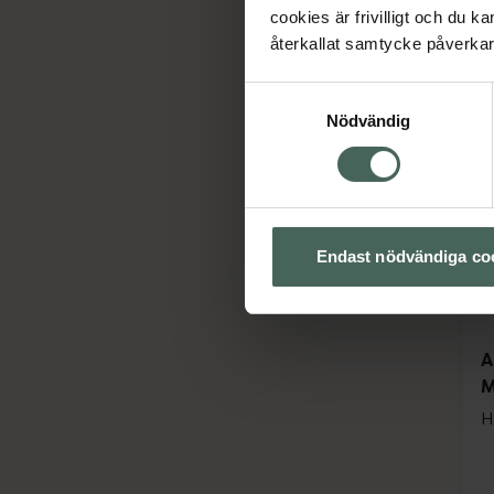
cookies är frivilligt och du k
återkallat samtycke påverkar 
Samtyckesval
Nödvändig
Endast nödvändiga co
A
M
H