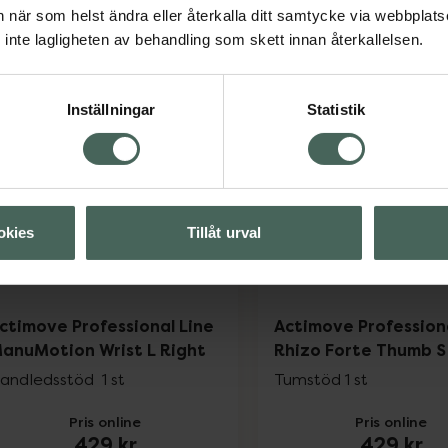
an när som helst ändra eller återkalla ditt samtycke via webbplats
Pris online
Pris online
inte lagligheten av behandling som skett innan återkallelsen.
269 kr
249 kr
Actimove Arthritis Knee Support L, 269 k
Actim
Köp
Köp
Inställningar
Statistik
okies
Tillåt urval
ctimove Professional Line
Actimove Profession
anuMotion Wrist L Right
Rhizo Forte Thumb S
andledsstöd 1 st
Tumstöd 1 st
Pris online
Pris online
429 kr
429 kr