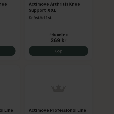
Knee
Actimove Arthritis Knee
Support XXL
Knästöd 1 st
Pris online
269 kr
 Arm, 219 kr.
ove Arthritis Knee Support XL, 269 kr.
Actimove Arthritis Knee 
Köp
al Line
Actimove Professional Line