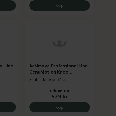
kr.
ove Leukotape Sports Edition Black, 159 kr.
Actimove Professional Li
Köp
al Line
Actimove Professional Line
GenuMotion Knee L
Stabilt knästöd 1 st
Pris online
579 kr
Knee XL, 579 kr.
move Professional Line GenuMotion Knee S, 579 kr.
Actimove Professional Li
Köp