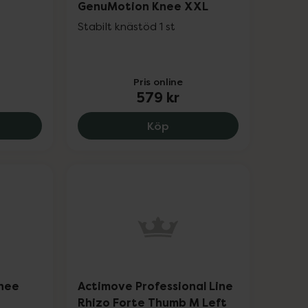
GenuMotion Knee XXL
Stabilt knästöd 1 st
Pris online
579 kr
, 159 kr.
move Professional Line GenuMotion Knee M, 579 kr.
Actimove Professional L
Köp
Knee
Actimove Professional Line
Rhizo Forte Thumb M Left