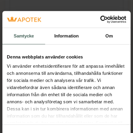
Knästödet ger kompression, smärtlindring och
extra stabilitet för sport och daglig aktivitet.
Den anatomiska formen ger extra stöd.
Samtycke
Information
Om
Storleksguide:
Denna webbplats använder cookies
Mät ca 14 cm ovanför knät:
Vi använder enhetsidentifierare för att anpassa innehållet
XS 38-41 cm
och annonserna till användarna, tillhandahålla funktioner
S 41-44 cm
för sociala medier och analysera vår trafik. Vi
vidarebefordrar även sådana identifierare och annan
M 44-47 cm
information från din enhet till de sociala medier och
L 47-50 cm
annons- och analysföretag som vi samarbetar med.
XL 50-53 cm
Dessa kan i sin tur kombinera informationen med annan
information som du har tillhandahållit eller som de har
Mät ca 12 cm under knät:
samlat in när du har använt deras tjänster. Samtycke till
XS 28-31 cm
cookies är frivilligt och du kan när som helst ändra eller
Samtyckesval