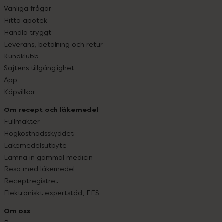
Vanliga frågor
Hitta apotek
Handla tryggt
Leverans, betalning och retur
Kundklubb
Sajtens tillgänglighet
App
Köpvillkor
Om recept och läkemedel
Fullmakter
Högkostnadsskyddet
Läkemedelsutbyte
Lämna in gammal medicin
Resa med läkemedel
Receptregistret
Elektroniskt expertstöd, EES
Om oss