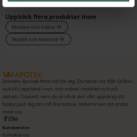
Upptäck flera produkter inom
Motion och hälsa
Skydd och ledstöd
Kronans Apotek finns här för dig. Du hittar oss från Skåne i
syd till Lappland i norr, och online i mobilen och på
datorn. Oavsett vem du är så är det vårt uppdrag att
hjälpa just dig att må lite bättre. Välkommen att prata
med oss.
Kundservice
Kontakta oss