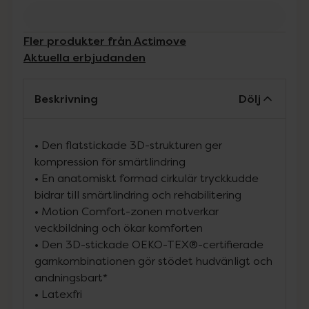
Fler produkter från Actimove
Aktuella erbjudanden
Beskrivning
Dölj
• Den flatstickade 3D-strukturen ger
kompression för smärtlindring
• En anatomiskt formad cirkulär tryckkudde
bidrar till smärtlindring och rehabilitering
• Motion Comfort-zonen motverkar
veckbildning och ökar komforten
• Den 3D-stickade OEKO-TEX®-certifierade
garnkombinationen gör stödet hudvänligt och
andningsbart*
• Latexfri