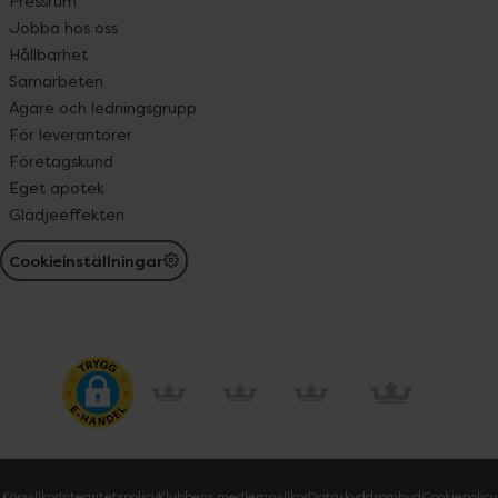
Pressrum
Jobba hos oss
Hållbarhet
Samarbeten
Ägare och ledningsgrupp
För leverantörer
Företagskund
Eget apotek
Glädjeeffekten
Cookieinställningar
Köpvillkor
Integritetspolicy
Klubbens medlemsvillkor
Dataskyddsombud
Cookiepolicy