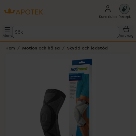
Kundklubb
Recept
Sök
Meny
Varukorg
Hem
Motion och hälsa
Skydd och ledstöd
Hoppa över Lista
Lista: . Innehåller 1 objekt.