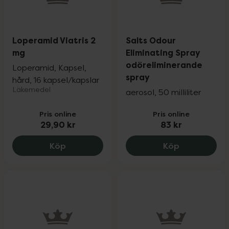
Loperamid Viatris 2
Salts Odour
mg
Eliminating Spray
odöreliminerande
Loperamid, Kapsel,
spray
hård, 16 kapsel/kapslar
Läkemedel
aerosol, 50 milliliter
Pris online
Pris online
29,90 kr
83 kr
Loperamid Viatris 2 mg, 29.9 kr.
Salts Odour
Köp
Köp