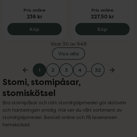
Pris online
Pris online
236 kr
227,50 kr
Esenta hudbarriär, servett, 236 kr.
Salts Protec
Köp
Köp
Visar 30 av 948
Visa alla
1
2
3
4
…
32
Stomi, stomipåsar,
stomiskötsel
Bra stomipåsar och rätt stomihjälpmedel gör skötseln 
och hanteringen smidig. Här ser du vårt sortiment av 
stomihjälpmedel. Beställ online och få leveransen 
hemskickad.