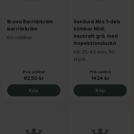
Brava Barriärkräm
SenSura Mio 1-dels
barriärkräm
tömbar Midi,
neutralt grå, med
60 milliliter
inspektionslucka
hål 25-45 mm, 30
styck
Pris online
Pris online
82,50 kr
1424 kr
Brava Barriärkräm barriärkräm, 82.5 kr
SenSura Mio
Köp
Köp