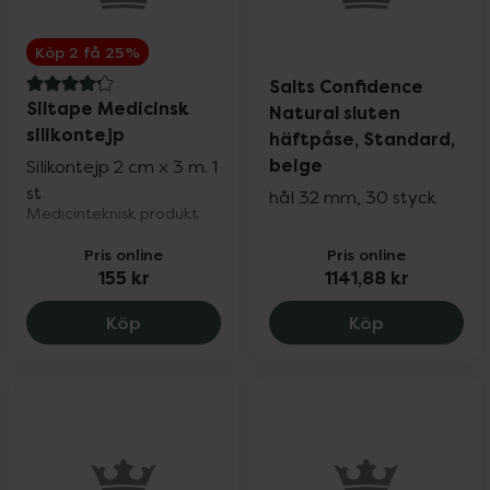
Köp 2 få 25%
Salts Confidence
4.2 av 5 i omdöme
Siltape Medicinsk
Natural sluten
silikontejp
häftpåse, Standard,
beige
Silikontejp 2 cm x 3 m. 1
st
hål 32 mm, 30 styck
Medicinteknisk produkt
Pris online
Pris online
155 kr
1141,88 kr
Siltape Medicinsk silikontejp, 155 kr.
Salts Confid
Köp
Köp