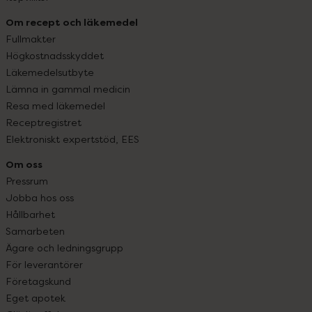
Om recept och läkemedel
Fullmakter
Högkostnadsskyddet
Läkemedelsutbyte
Lämna in gammal medicin
Resa med läkemedel
Receptregistret
Elektroniskt expertstöd, EES
Om oss
Pressrum
Jobba hos oss
Hållbarhet
Samarbeten
Ägare och ledningsgrupp
För leverantörer
Företagskund
Eget apotek