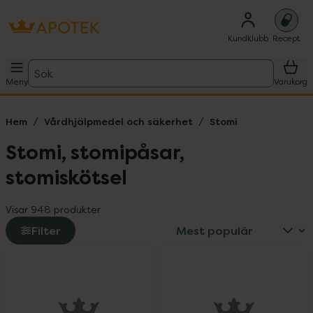
Kundklubb
Recept
Sök
Meny
Varukorg
Hem
Vårdhjälpmedel och säkerhet
Stomi
Stomi, stomipåsar,
stomiskötsel
Visar 948 produkter
Filter