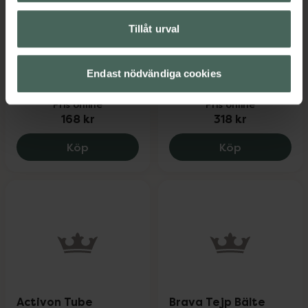
Skinprep
Brava Tejp
hudskyddsmedel,
elastisk, 142x75mm 20
Tillåt urval
(stomi)
styck
enstycksförpackade,
Endast nödvändiga cookies
50 styck
Pris online
Pris online
168 kr
318 kr
Skinprep hudskyddsmedel, (stomi), 168 
Brava Tejp, 
Köp
Köp
Activon Tube
Brava Tejp Bälte