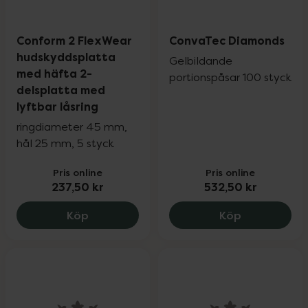
Conform 2 FlexWear
ConvaTec Diamonds
hudskyddsplatta
Gelbildande
med häfta 2-
portionspåsar 100 styck
delsplatta med
lyftbar låsring
ringdiameter 45 mm,
hål 25 mm, 5 styck
Pris online
Pris online
237,50 kr
532,50 kr
Conform 2 FlexWear hudskyddsplatta me
ConvaTec Di
Köp
Köp