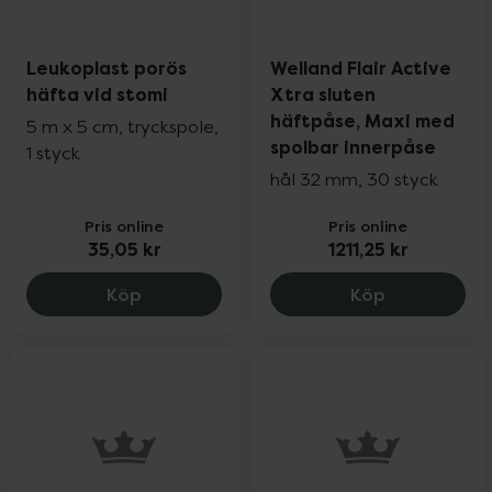
Leukoplast porös
Welland Flair Active
häfta vid stomi
Xtra sluten
häftpåse, Maxi med
5 m x 5 cm, tryckspole,
spolbar innerpåse
1 styck
hål 32 mm, 30 styck
Pris online
Pris online
35,05 kr
1211,25 kr
Leukoplast porös häfta vid stomi, 35.05
Welland Flai
Köp
Köp