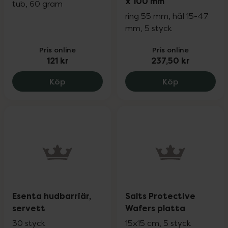
x 100 mm
tub, 60 gram
ring 55 mm, hål 15-47
mm, 5 styck
Pris online
Pris online
121 kr
237,50 kr
ESENTA Stomahesive Pasta pasta, 121 kr
Dansac Nova
Köp
Köp
Esenta hudbarriär,
Salts Protective
servett
Wafers platta
30 styck
15x15 cm, 5 styck