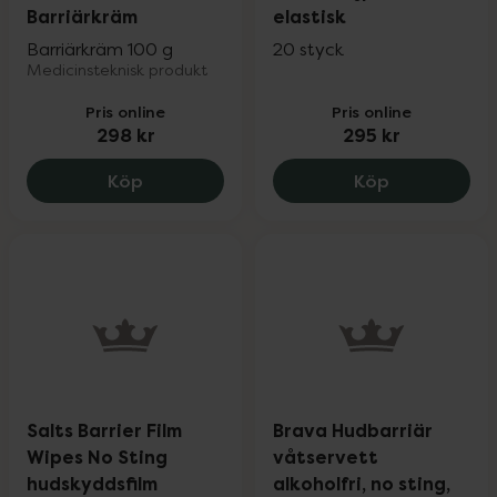
Barriärkräm
elastisk
Barriärkräm 100 g
20 styck
Medicinsteknisk produkt
Pris online
Pris online
298 kr
295 kr
Activon Tube Barriärkräm, 298 kr.
Brava Tejp B
Köp
Köp
Salts Barrier Film
Brava Hudbarriär
Wipes No Sting
våtservett
hudskyddsfilm
alkoholfri, no sting,