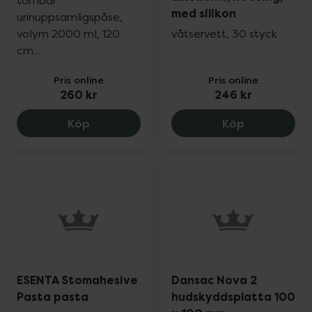
tömbar
med silikon
urinuppsamligspåse,
volym 2000 ml, 120
våtservett, 30 styck
cm...
Pris online
Pris online
260 kr
246 kr
Coloplast uro Nattpåse tömbar, 260 kr
Brava Häftre
Köp
Köp
ESENTA Stomahesive
Dansac Nova 2
Pasta pasta
hudskyddsplatta 100