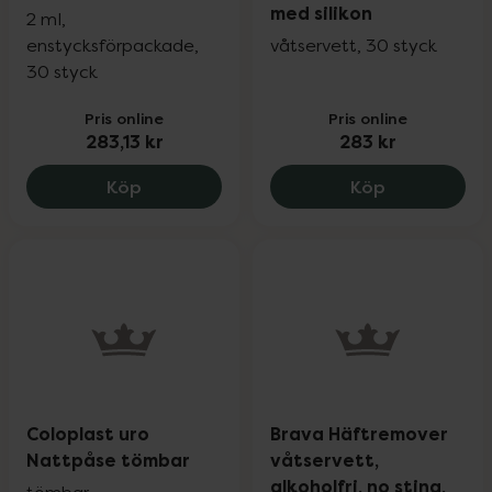
med silikon
2 ml,
enstycksförpackade,
våtservett, 30 styck
30 styck
Pris online
Pris online
283,13 kr
283 kr
Salts Barrier Film Wipes No Sting hudsky
Brava Hudbar
Köp
Köp
Coloplast uro
Brava Häftremover
Nattpåse tömbar
våtservett,
alkoholfri, no sting,