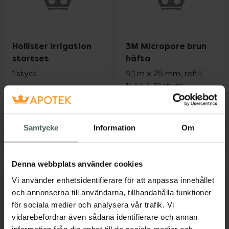
Hollister Irrigation
3M Micropore brun
startset
häfta
1 styck
9,1 m x 25 mm, refill,
1533-1, 12 styck
Pris online
Pris online
260 kr
136,88 kr
Samtycke
Information
Om
Hollister Irrigation startset, 260 kr.
3M Micropor
Köp
Köp
Denna webbplats använder cookies
Vi använder enhetsidentifierare för att anpassa innehållet
och annonserna till användarna, tillhandahålla funktioner
för sociala medier och analysera vår trafik. Vi
vidarebefordrar även sådana identifierare och annan