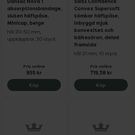
Dansac Nova 1
Salts Confidence
absorptionsbandage,
Convex Supersoft
sluten häftpåse,
tömbar häftpåse,
Minicap, beige
inbyggd mjuk
konvexitet och
hål 20-50 mm,
bältesöron, delad
uppklippbar, 30 styck
framsida
hål 21 mm, 10 styck
Pris online
Pris online
955 kr
719,38 kr
Dansac Nova 1 absorptionsbandage, slut
Salts Confi
Köp
Köp