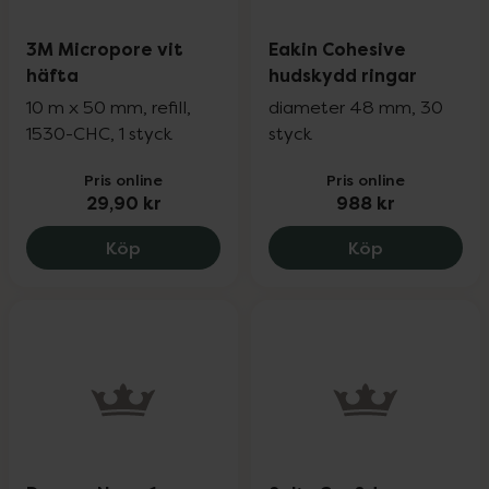
3M Micropore vit
Eakin Cohesive
häfta
hudskydd ringar
10 m x 50 mm, refill,
diameter 48 mm, 30
1530-CHC, 1 styck
styck
Pris online
Pris online
29,90 kr
988 kr
3M Micropore vit häfta, 29.9 kr.
Eakin Cohes
Köp
Köp