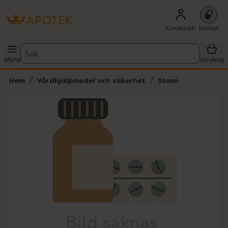
Kundklubb
Recept
Sök
Meny
Varukorg
Hem
Vårdhjälpmedel och säkerhet
Stomi
Hoppa över Lista
Lista: . Innehåller 1 objekt.