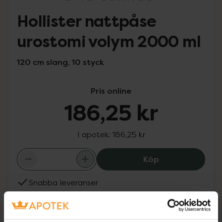
Hollister nattpåse
urostomi volym 2000 ml
120 cm slang, 10 styck
Pris online
186,25 kr
I apotek:
186,25 kr
Hollister nattp
Köp
Snabba leveranser
Finns i webblager