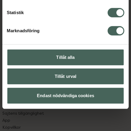
Statistik
Kronans Apotek finns här för dig. Du hittar oss från Skåne i
syd till Lappland i norr, och online i mobilen och på
Marknadsföring
datorn. Oavsett vem du är så är det vårt uppdrag att
hjälpa just dig att må lite bättre. Välkommen att prata
med oss.
Tillåt alla
Kundservice
Kontakta oss
Tillåt urval
Vanliga frågor
Hitta apotek
Handla tryggt
Endast nödvändiga cookies
Leverans, betalning och retur
Kundklubb
Sajtens tillgänglighet
App
Köpvillkor