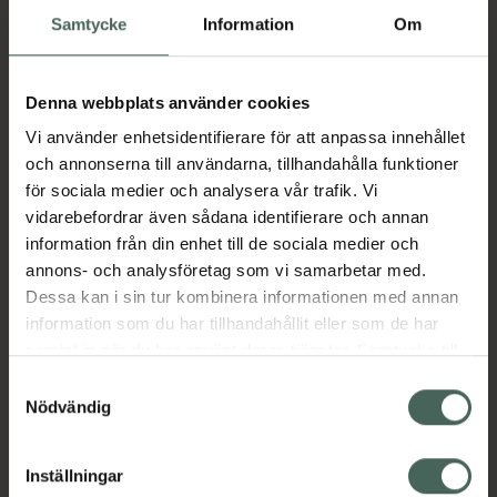
Aktuella erbjudanden
Samtycke
Information
Om
Beskrivning
Dölj
Denna webbplats använder cookies
Vi använder enhetsidentifierare för att anpassa innehållet
Jämförpris
18,63 kr
/
st
och annonserna till användarna, tillhandahålla funktioner
EAN:
05390166034427
för sociala medier och analysera vår trafik. Vi
vidarebefordrar även sådana identifierare och annan
Kategorier:
information från din enhet till de sociala medier och
Mage
Stomi
annons- och analysföretag som vi samarbetar med.
Dessa kan i sin tur kombinera informationen med annan
information som du har tillhandahållit eller som de har
samlat in när du har använt deras tjänster. Samtycke till
cookies är frivilligt och du kan när som helst ändra eller
Upptäck flera produkter inom
Samtyckesval
återkalla ditt samtycke via webbplatsens
Nödvändig
Mage
Stomi
cookieinställningar. Ett återkallat samtycke påverkar inte
lagligheten av behandling som skett innan återkallelsen.
Inställningar