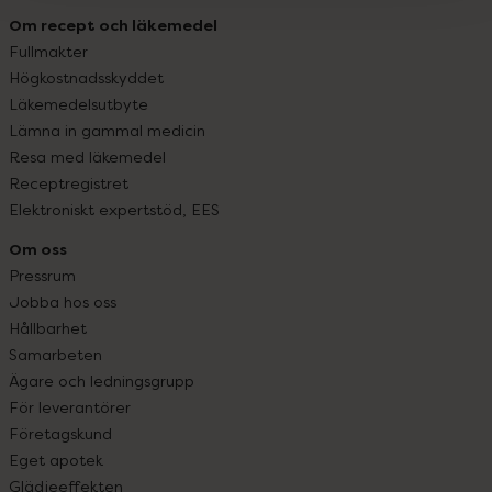
Om recept och läkemedel
Fullmakter
Högkostnadsskyddet
Läkemedelsutbyte
Lämna in gammal medicin
Resa med läkemedel
Receptregistret
Elektroniskt expertstöd, EES
Om oss
Pressrum
Jobba hos oss
Hållbarhet
Samarbeten
Ägare och ledningsgrupp
För leverantörer
Företagskund
Eget apotek
Glädjeeffekten