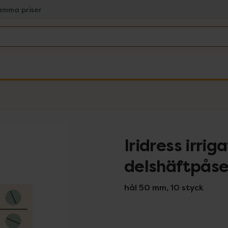
amma priser
Iridress irrig
delshäftpås
hål 50 mm, 10 styck