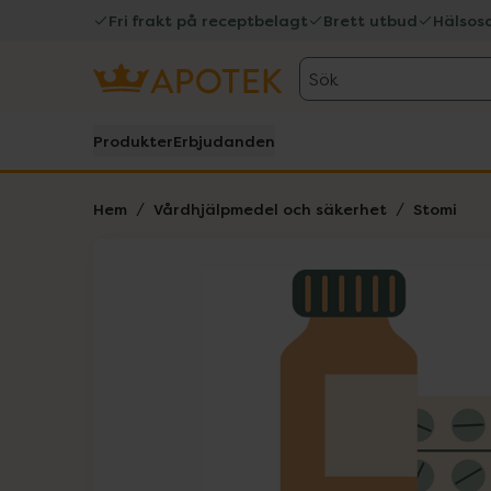
Fri frakt på receptbelagt
Brett utbud
Hälsos
Sök
Produkter
Erbjudanden
Hem
Vårdhjälpmedel och säkerhet
Stomi
Hoppa över Lista
Lista: . Innehåller 1 objekt.