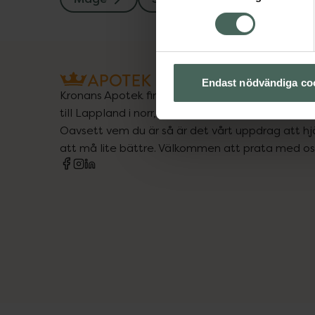
Endast nödvändiga co
Kronans Apotek finns här för dig. Du hittar oss fr
till Lappland i norr, och online i mobilen och på d
Oavsett vem du är så är det vårt uppdrag att hjä
att må lite bättre. Välkommen att prata med os