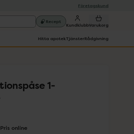
Företagskund
Recept
Kundklubb
Varukorg
Hitta apotek
Tjänster
Rådgivning
ationspåse 1-
e
Pris online