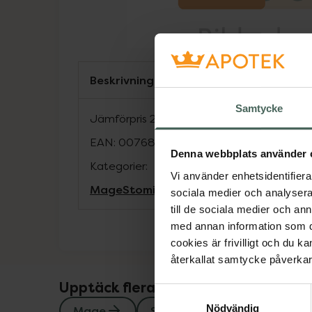
Beskrivning
Samtycke
Jämförpris
22,13 kr
/
st
EAN:
00768455011881
Denna webbplats använder 
Kategorier:
Vi använder enhetsidentifierar
Mage
Stomi
sociala medier och analysera 
till de sociala medier och a
med annan information som du 
cookies är frivilligt och du k
återkallat samtycke påverkar 
Upptäck flera produkter inom
Samtyckesval
Nödvändig
Mage
Stomi