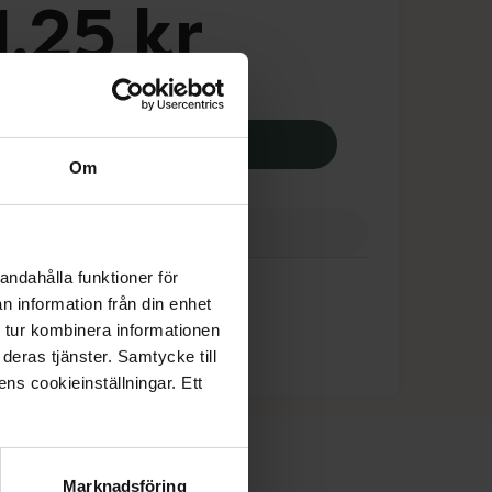
,25 kr
apotek:
221,25 kr
Iridress irrigationspåse 1-delshäftpås
Köp
Om
ranser
Finns i webblager
andahålla funktioner för
n information från din enhet
 tur kombinera informationen
deras tjänster. Samtycke till
ens cookieinställningar. Ett
Marknadsföring