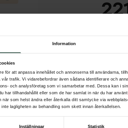
221
I 
Dölj
Information
Snabba leve
cookies
Aktuella erbjudanden
e för att anpassa innehållet och annonserna till användarna, tillh
vår trafik. Vi vidarebefordrar även sådana identifierare och anna
nnons- och analysföretag som vi samarbetar med. Dessa kan i sin
har tillhandahållit eller som de har samlat in när du har använt 
an när som helst ändra eller återkalla ditt samtycke via webbplats
inte lagligheten av behandling som skett innan återkallelsen.
Inställningar
Statistik