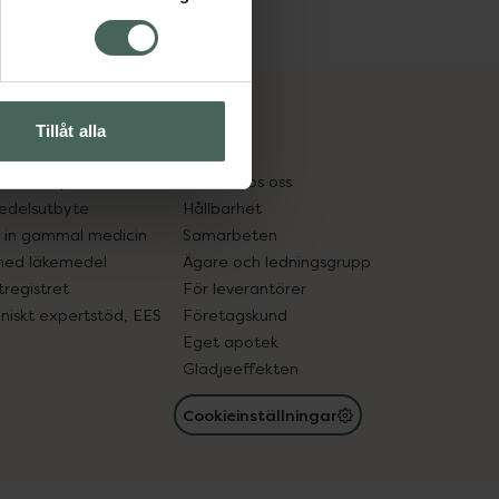
cept och läkemedel
Om oss
Tillåt alla
kter
Pressrum
tnadsskyddet
Jobba hos oss
edelsutbyte
Hållbarhet
in gammal medicin
Samarbeten
med läkemedel
Ägare och ledningsgrupp
registret
För leverantörer
oniskt expertstöd, EES
Företagskund
Eget apotek
Glädjeeffekten
Cookieinställningar