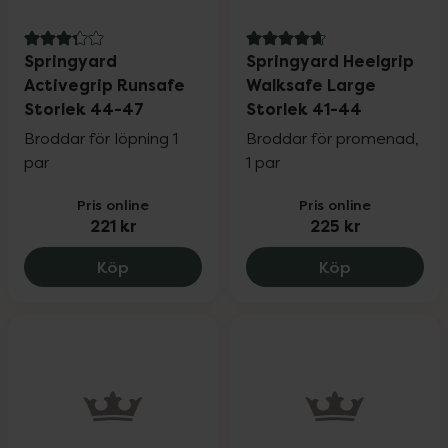
3.3 av 5 i omdöme
4.8 av 5 i omdöme
Springyard
Springyard Heelgrip
Activegrip Runsafe
Walksafe Large
Storlek 44-47
Storlek 41-44
Broddar för löpning 1
Broddar för promenad,
par
1 par
Pris online
Pris online
221 kr
225 kr
Springyard Activegrip Runsafe Storlek 
Springyard 
Köp
Köp