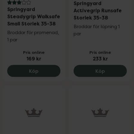
Springyard
3 av 5 i omdöme
Springyard
Activegrip Runsafe
Steadygrip Walksafe
Storlek 35-38
Small Storlek 35-38
Broddar för löpning 1
Broddar för promenad,
par
1 par
Pris online
Pris online
169 kr
233 kr
Springyard Steadygrip Walksafe Small S
Springyard 
Köp
Köp