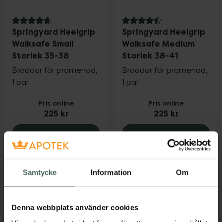
4.7 av 5 i omdöme
4.5 av 5 i omdöme
Springyard Heelgrip
Springyard Heelgrip
Walksafe Small
Walksafe Medium
Storlek 35-38
Storlek 38-41
Broddar för promenad,
Broddar för promenad,
1 par
1 par
Pris online
Pris online
225 kr
225 kr
Springyard Heelgrip Walksafe Small Stor
Springyard 
Köp
Köp
Samtycke
Information
Om
Denna webbplats använder cookies