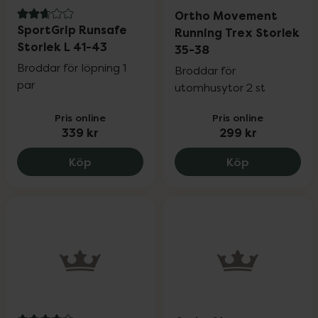
Ortho Movement
2.8 av 5 i omdöme
SportGrip Runsafe
Running Trex Storlek
Storlek L 41-43
35-38
Broddar för löpning 1
Broddar för
par
utomhusytor 2 st
Pris online
Pris online
339 kr
299 kr
SportGrip Runsafe Storlek L 41-43, 339 
Ortho Movem
Köp
Köp