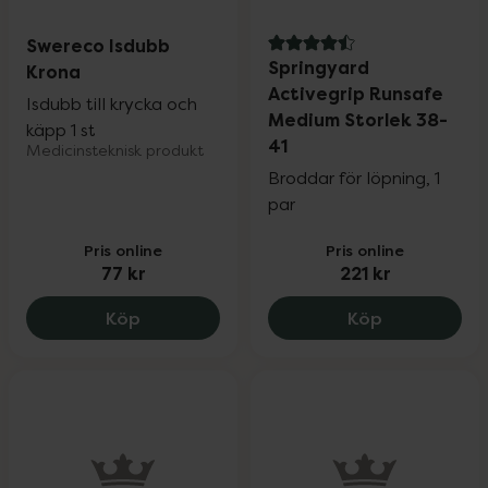
Swereco Isdubb
4.5 av 5 i omdöme
Springyard
Krona
Activegrip Runsafe
Isdubb till krycka och
Medium Storlek 38-
käpp 1 st
41
Medicinsteknisk produkt
Broddar för löpning, 1
par
Pris online
Pris online
77 kr
221 kr
Swereco Isdubb Krona, 77 kr.
Springyard 
Köp
Köp