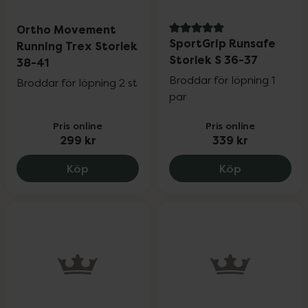
Ortho Movement
5 av 5 i omdöme
SportGrip Runsafe
Running Trex Storlek
Storlek S 36-37
38-41
Broddar för löpning 1
Broddar för löpning 2 st
par
Pris online
Pris online
299 kr
339 kr
Ortho Movement Running Trex Storlek 3
SportGrip Ru
Köp
Köp