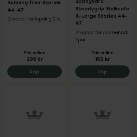
Springyard
Running Trex Storlek
Steadygrip Walksafe
44-47
X-Large Storlek 44-
Broddar för löpning 2 st
47
Broddar för promenad,
1 par
Pris online
Pris online
299 kr
169 kr
Ortho Movement Running Trex Storlek 
Springyard 
Köp
Köp