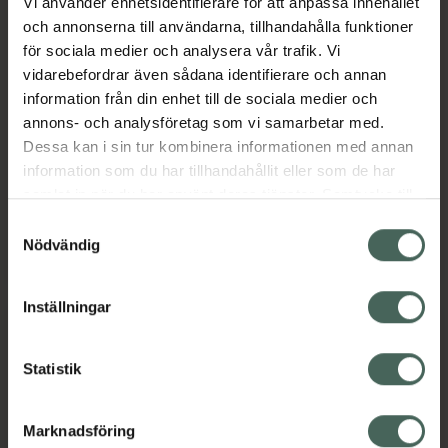
Vi använder enhetsidentifierare för att anpassa innehållet
och annonserna till användarna, tillhandahålla funktioner
Ortho Movement
Ortho Movement
för sociala medier och analysera vår trafik. Vi
Walking Trex Storlek
Walking Trex Storlek
vidarebefordrar även sådana identifierare och annan
44-47
41-44
information från din enhet till de sociala medier och
annons- och analysföretag som vi samarbetar med.
Broddar för
Broddar för
Dessa kan i sin tur kombinera informationen med annan
utomhusytor 2 st
utomhusytor 2 st
information som du har tillhandahållit eller som de har
Pris online
Pris online
samlat in när du har använt deras tjänster. Samtycke till
199 kr
199 kr
cookies är frivilligt och du kan när som helst ändra eller
Samtyckesval
återkalla ditt samtycke via webbplatsens
Nödvändig
Ortho Movement Walking Trex Storlek 4
Ortho Movem
Köp
Köp
cookieinställningar. Ett återkallat samtycke påverkar inte
lagligheten av behandling som skett innan återkallelsen.
Inställningar
Statistik
Marknadsföring