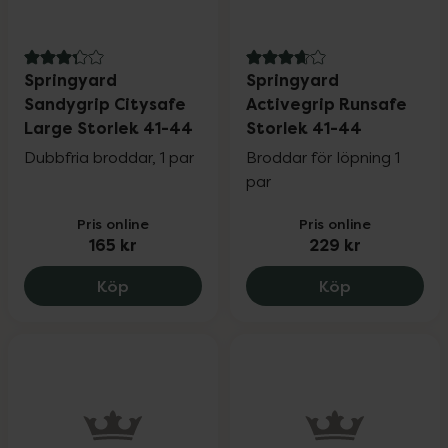
3.3 av 5 i omdöme
3.8 av 5 i omdöme
Springyard
Springyard
Sandygrip Citysafe
Activegrip Runsafe
Large Storlek 41-44
Storlek 41-44
Dubbfria broddar, 1 par
Broddar för löpning 1
par
Pris online
Pris online
165 kr
229 kr
Springyard Sandygrip Citysafe Large St
Springyard 
Köp
Köp