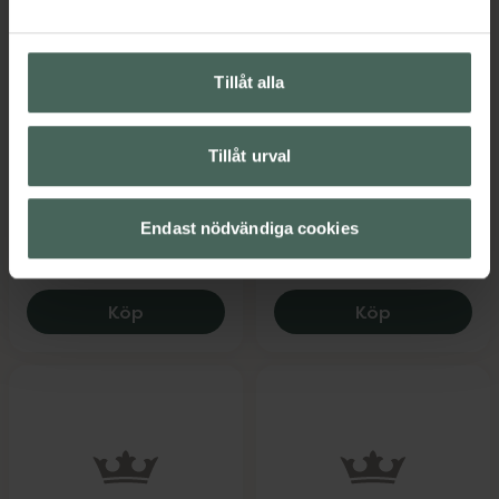
Ortho Movement
4.5 av 5 i omdöme
Springyard
Walking Trex Storlek
Sandygrip Citysafe
Tillåt alla
35-38
X-Large Storlek 44-
Broddar för
47
utomhusytor 2 st
Tillåt urval
Dubbfria broddar för
stadsmiljö, 1 par
Endast nödvändiga cookies
Pris online
Pris online
199 kr
165 kr
Ortho Movement Walking Trex Storlek 3
Springyard 
Köp
Köp