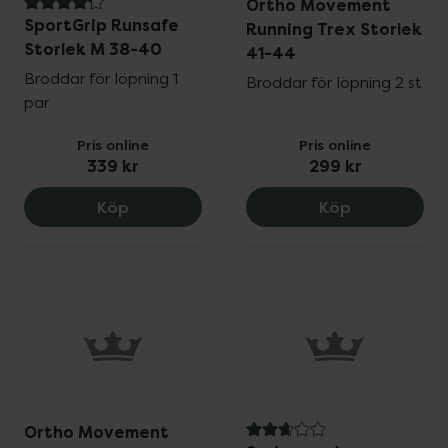
Ortho Movement
4.2 av 5 i omdöme
SportGrip Runsafe
Running Trex Storlek
Storlek M 38-40
41-44
Broddar för löpning 1
Broddar för löpning 2 st
par
Pris online
Pris online
339 kr
299 kr
SportGrip Runsafe Storlek M 38-40, 339
Ortho Movem
Köp
Köp
Ortho Movement
2.8 av 5 i omdöme