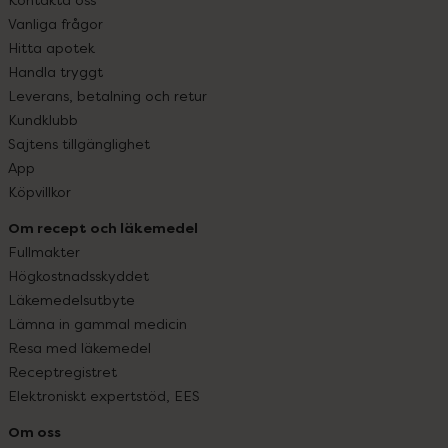
Vanliga frågor
Hitta apotek
Handla tryggt
Leverans, betalning och retur
Kundklubb
Sajtens tillgänglighet
App
Köpvillkor
Om recept och läkemedel
Fullmakter
Högkostnadsskyddet
Läkemedelsutbyte
Lämna in gammal medicin
Resa med läkemedel
Receptregistret
Elektroniskt expertstöd, EES
Om oss