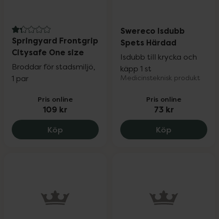
Swereco Isdubb
1.3 av 5 i omdöme
Springyard Frontgrip
Spets Härdad
Citysafe One size
Isdubb till krycka och
Broddar för stadsmiljö,
käpp 1 st
1 par
Medicinsteknisk produkt
Pris online
Pris online
109 kr
73 kr
Springyard Frontgrip Citysafe One size,
Swereco Isd
Köp
Köp