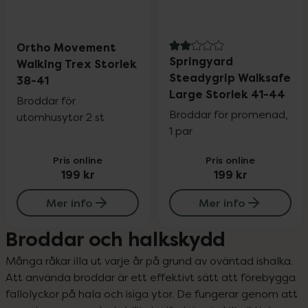
Ortho Movement
2.1 av 5 i omdöme
Springyard
Walking Trex Storlek
Steadygrip Walksafe
38-41
Large Storlek 41-44
Broddar för
Broddar för promenad,
utomhusytor 2 st
1 par
Pris online
Pris online
199 kr
199 kr
Mer info
Mer info
Broddar och halkskydd
Många råkar illa ut varje år på grund av oväntad ishalka. 
Att använda broddar är ett effektivt sätt att förebygga 
fallolyckor på hala och isiga ytor. De fungerar genom att 