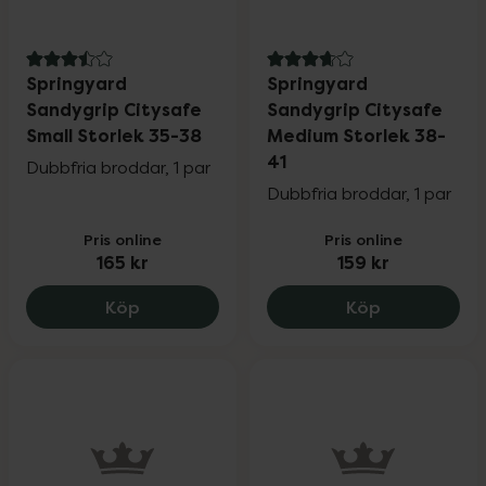
3.5 av 5 i omdöme
3.9 av 5 i omdöme
Springyard
Springyard
Sandygrip Citysafe
Sandygrip Citysafe
Small Storlek 35-38
Medium Storlek 38-
41
Dubbfria broddar, 1 par
Dubbfria broddar, 1 par
Pris online
Pris online
165 kr
159 kr
Springyard Sandygrip Citysafe Small Sto
Springyard 
Köp
Köp