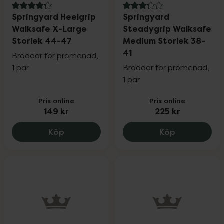
4.2 av 5 i omdöme
3.2 av 5 i omdöme
Springyard Heelgrip
Springyard
Walksafe X-Large
Steadygrip Walksafe
Storlek 44-47
Medium Storlek 38-
41
Broddar för promenad,
1 par
Broddar för promenad,
1 par
Pris online
Pris online
149 kr
225 kr
Springyard Heelgrip Walksafe X-Large S
Springyard 
Köp
Köp