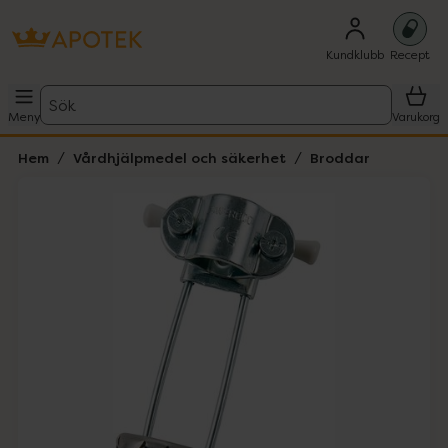
Kundklubb
Recept
Sök
Meny
Varukorg
Hem
Vårdhjälpmedel och säkerhet
Broddar
Hoppa över Lista
Lista: . Innehåller 1 objekt.