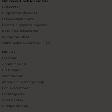
Om recept och läkemedel
Fullmakter
Högkostnadsskyddet
Läkemedelsutbyte
Lämna in gammal medicin
Resa med läkemedel
Receptregistret
Elektroniskt expertstöd, EES
Om oss
Pressrum
Jobba hos oss
Hållbarhet
Samarbeten
Ägare och ledningsgrupp
För leverantörer
Företagskund
Eget apotek
Glädjeeffekten