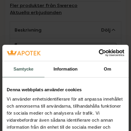
Fler produkter från Swereco
Aktuella erbjudanden
Beskrivning
Dölj
Tillverkaren garanterar genom
CE-märkning att produkten är
säker att använda och uppfyller
Samtycke
Information
Om
gällande krav.
Ett måste till krycka och käpp vintertid för att
ge bättre grepp vid isigt underlag. Isdubb
Denna webbplats använder cookies
med härdad taggkrans. Enkel att fälla upp
Vi använder enhetsidentifierare för att anpassa innehållet
och ner efter behov.
och annonserna till användarna, tillhandahålla funktioner
Jämförpris
94 kr
/
st
för sociala medier och analysera vår trafik. Vi
vidarebefordrar även sådana identifierare och annan
EAN:
07331427000728
information från din enhet till de sociala medier och