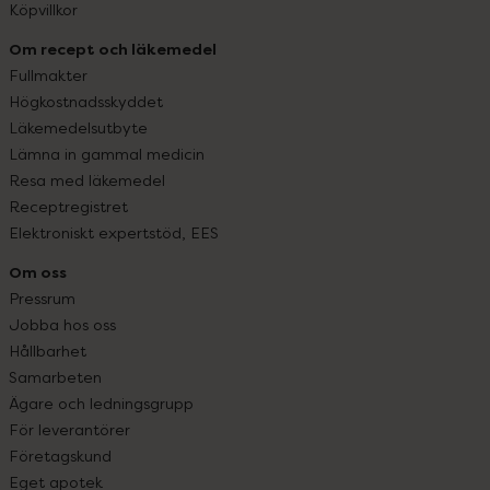
Köpvillkor
Om recept och läkemedel
Fullmakter
Högkostnadsskyddet
Läkemedelsutbyte
Lämna in gammal medicin
Resa med läkemedel
Receptregistret
Elektroniskt expertstöd, EES
Om oss
Pressrum
Jobba hos oss
Hållbarhet
Samarbeten
Ägare och ledningsgrupp
För leverantörer
Företagskund
Eget apotek