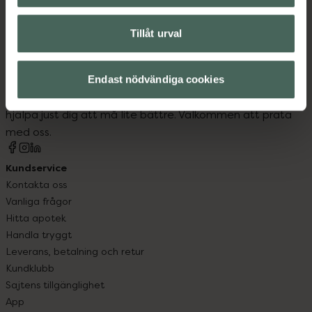
Tillåt urval
Kronans Apotek finns här för dig. Du hittar oss från Skåne i
syd till Lappland i norr, och online i mobilen och på
Endast nödvändiga cookies
datorn. Oavsett vem du är så är det vårt uppdrag att
hjälpa just dig att må lite bättre. Välkommen att prata
med oss.
Kundservice
Kontakta oss
Vanliga frågor
Hitta apotek
Handla tryggt
Leverans, betalning och retur
Kundklubb
Sajtens tillgänglighet
App