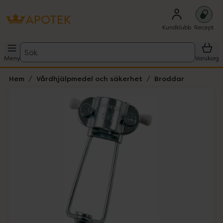
Kundklubb
Recept
Sök
Meny
Varukorg
Hem
Vårdhjälpmedel och säkerhet
Broddar
Hoppa över Lista
Lista: . Innehåller 1 objekt.