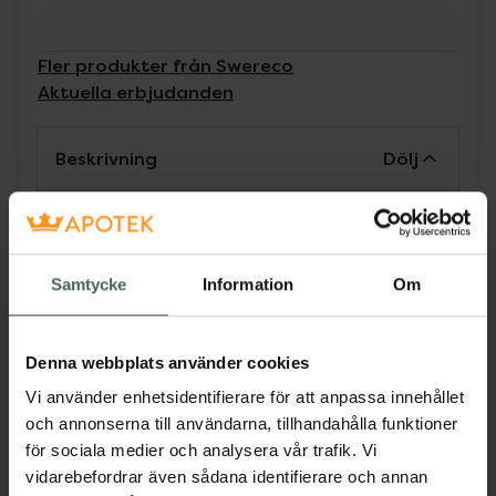
Fler produkter från Swereco
Aktuella erbjudanden
Beskrivning
Dölj
Tillverkaren garanterar genom
CE-märkning att produkten är
Samtycke
Information
Om
säker att använda och uppfyller
gällande krav.
Ett måste till krycka och käpp vintertid för att
Denna webbplats använder cookies
ge bättre grepp vid isigt underlag. Isdubb
Vi använder enhetsidentifierare för att anpassa innehållet
med härdad spets. Enkel att fälla upp och ner
och annonserna till användarna, tillhandahålla funktioner
efter behov.
för sociala medier och analysera vår trafik. Vi
Jämförpris
94 kr
/
st
vidarebefordrar även sådana identifierare och annan