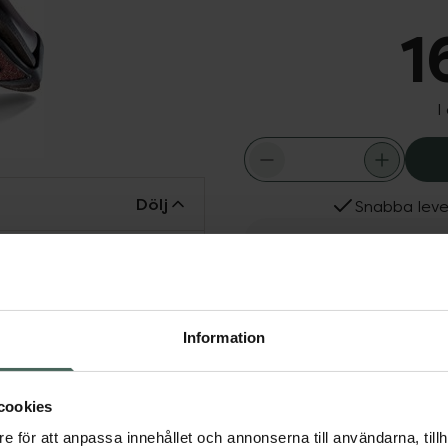
1
I
Dölj
Snabba leve
roddar med keramiska
Fler produkter från Spri
u promenerar in och ut ur
Aktuella erbjudanden
 inomhus- och
r alla skor och
Information
mmi och de keramiska
cookies
e för att anpassa innehållet och annonserna till användarna, tillh