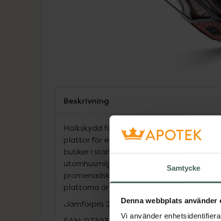
Beskrivning
Halkskydd för City utan dubb. Dubbfria b
plattor för ett bra grepp. Passar bra när d
butiker i stan eller när du vistas växelvis i
utomhusmiljö. Enkla att ta på och av, passa
Samtycke
promenadskor. Tillverkad i tåligt naturgu
plattorna är vändbara för längre livslängd.
Denna webbplats använder 
Jämförpris
249 kr
/
par
Vi använder enhetsidentifierar
EAN:
07393274015973