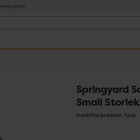
amma priser
Springyard S
Small Storle
Dubbfria broddar, 1 par