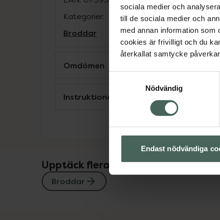
sociala medier och analysera 
Kategorier:
till de sociala medier och a
med annan information som du 
Broddar
cookies är frivilligt och du k
återkallat samtycke påverkar 
Omdömen
Samtyckesval
Nödvändig
Instruktioner
Endast nödvändiga co
Upptäck flera produkter inom
Broddar