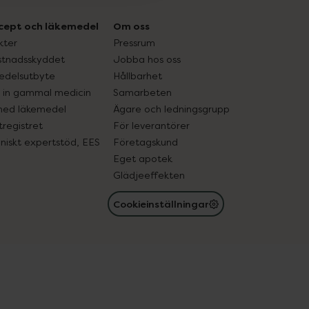
cept och läkemedel
Om oss
kter
Pressrum
tnadsskyddet
Jobba hos oss
edelsutbyte
Hållbarhet
in gammal medicin
Samarbeten
med läkemedel
Ägare och ledningsgrupp
registret
För leverantörer
oniskt expertstöd, EES
Företagskund
Eget apotek
Glädjeeffekten
Cookieinställningar