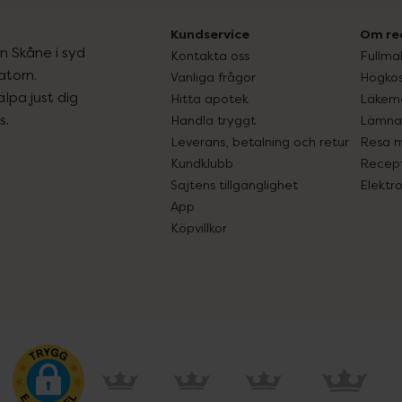
Kundservice
Om re
ån Skåne i syd
Kontakta oss
Fullma
atorn.
Vanliga frågor
Högkos
lpa just dig
Hitta apotek
Läkem
s.
Handla tryggt
Lämna 
Leverans, betalning och retur
Resa 
Kundklubb
Recept
Sajtens tillgänglighet
Elektr
App
Köpvillkor