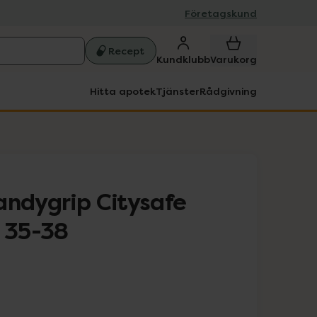
Företagskund
Recept
Kundklubb
Varukorg
Hitta apotek
Tjänster
Rådgivning
andygrip Citysafe
k 35-38