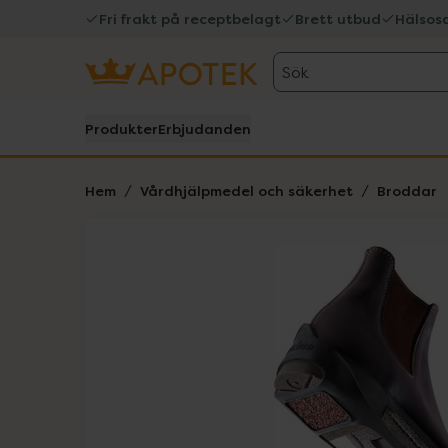
Fri frakt på receptbelagt
Brett utbud
Hälsos
Sök
Produkter
Erbjudanden
Hem
Vårdhjälpmedel och säkerhet
Broddar
Hoppa över Lista
Lista: . Innehåller 1 objekt.