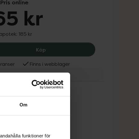
Pris online
65 kr
 apotek:
185 kr
Springyard Sandygrip Citysafe Small 
Köp
ranser
Finns i webblager
ngyard
Om
andahålla funktioner för