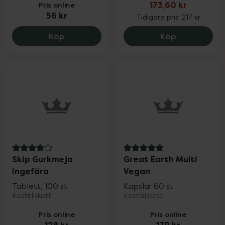
Pris online
173,60 kr
56 kr
Tidigare pris:
217 kr
Great Earth Cal-Mag 600-300 mg, 56 k
New Nordic 
Köp
Köp
4 av 5 i omdöme
5 av 5 i omdöme
Skip Gurkmeja
Great Earth Multi
Ingefära
Vegan
Tablett, 100 st
Kapslar 60 st
Kosttillskott
Kosttillskott
Pris online
Pris online