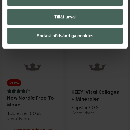
Pris online
Pris online
132 kr
236 kr
Tillåt urval
Elexir Pharma kalcium, 132 kr.
Great Earth
Köp
Köp
Endast nödvändiga cookies
20%
HEEY! Vital Collagen
4 av 5 i omdöme
New Nordic Free To
+ Mineraler
Move
Kapslar 90 ST
Tabletter, 60 st
Kosttillskott
Kosttillskott
Kampanjpris online