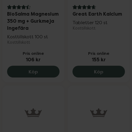
4.5 av 5 i omdöme
4.8 av 5 i omdöme
BioSalma Magnesium
Great Earth Kalcium
350 mg + Gurkmeja
Tabletter 120 st
Ingefära
Kosttillskott
Kosttillskott 100 st
Kosttillskott
Pris online
Pris online
106 kr
155 kr
BioSalma Magnesium 350 mg + Gurkmeja
Great Earth 
Köp
Köp