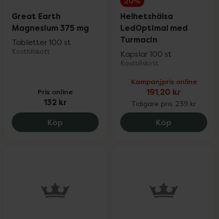
20%
Great Earth
Helhetshälsa
Magnesium 375 mg
LedOptimal med
Turmacin
Tabletter 100 st
Kosttillskott
Kapslar 100 st
Kosttillskott
Kampanjpris online
Pris online
191,20 kr
132 kr
Tidigare pris:
239 kr
Great Earth Magnesium 375 mg, 132 kr.
Helhetshäls
Köp
Köp