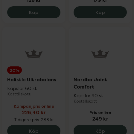
128 kr
179 kr
Skip Gurkmeja Ingefära, 128 kr.
Great Earth 
Köp
Köp
20%
Holistic Ultrabalans
Nordbo Joint
Comfort
Kapslar 60 st
Kosttillskott
Kapslar 90 st
Kosttillskott
Kampanjpris online
226,40 kr
Pris online
249 kr
Tidigare pris:
283 kr
Holistic Ultrabalans, 226.4 kr.
Nordbo Join
Köp
Köp