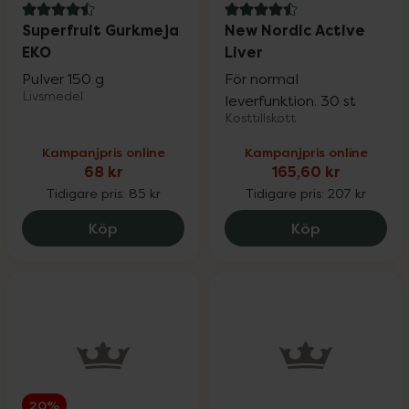
4.5 av 5 i omdöme
4.5 av 5 i omdöme
Superfruit Gurkmeja
New Nordic Active
EKO
Liver
Pulver 150 g
För normal
Livsmedel
leverfunktion. 30 st
Kosttillskott
Kampanjpris online
Kampanjpris online
68 kr
165,60 kr
Tidigare pris:
85 kr
Tidigare pris:
207 kr
Superfruit Gurkmeja EKO, 68 kr.
New Nordic A
Köp
Köp
20%