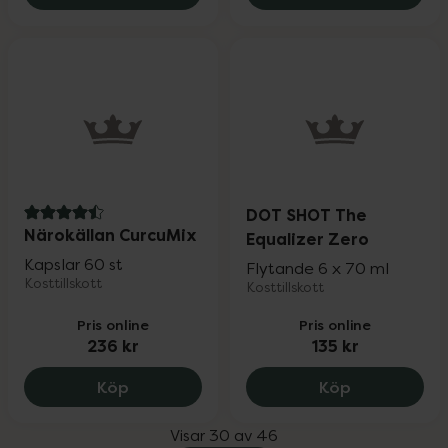
DOT SHOT The
4.5 av 5 i omdöme
Närokällan CurcuMix
Equalizer Zero
Kapslar 60 st
Flytande 6 x 70 ml
Kosttillskott
Kosttillskott
Pris online
Pris online
236 kr
135 kr
Närokällan CurcuMix, 236 kr.
DOT SHOT Th
Köp
Köp
Visar 30 av 46