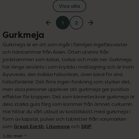
Visa alla
1
2
Gurkmeja
Gurkmeja är en ört som ingår i familjen ingefärsväxter 
och härstammar från Asien. Örten utvinns från 
jordstammen som kokas, torkas och mals ner. Gurkmeja 
har länge använts i som krydda i matlagning och är inom 
Ayurveda, den indiska hälsoläran, även känd för sina 
hälsofördelar. Det finns ingen forskning som styrker det, 
men vissa personer upplever att gurkmeja ger positiva 
effekter för kroppen. Det som kännetecknar gurkmeja är 
dess starka gula färg som kommer från ämnet curkumin. 
Här hittar du vårt utbud av kosttillskott med gurkmeja i 
form av kapslar, pulver och tabletter från varumärken 
Great Earth
Litomove
SKIP
som 
, 
 och 
.
Läs mer