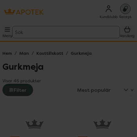
Kundklubb
Recept
Sök
Meny
Varukorg
Hem
Man
Kosttillskott
Gurkmeja
Gurkmeja
Visar 46 produkter
Filter