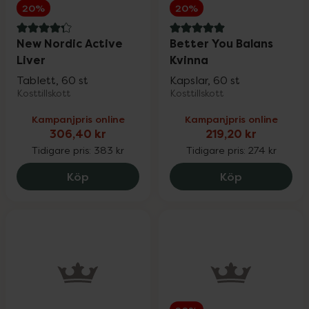
20%
20%
4.3 av 5 i omdöme
5 av 5 i omdöme
New Nordic Active
Better You Balans
Liver
Kvinna
Tablett, 60 st
Kapslar, 60 st
Kosttillskott
Kosttillskott
Kampanjpris online
Kampanjpris online
306,40 kr
219,20 kr
Tidigare pris:
383 kr
Tidigare pris:
274 kr
New Nordic Active Liver, 306.4 kr.
Better You B
Köp
Köp