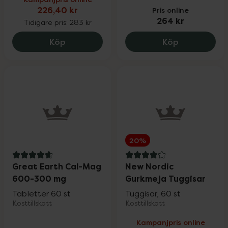
226,40 kr
Pris online
264 kr
Tidigare pris:
283 kr
New Nordic Free To Move, 226.4 kr.
HEEY! Vital 
Köp
Köp
20%
4.8 av 5 i omdöme
4 av 5 i omdöme
Great Earth Cal-Mag
New Nordic
600-300 mg
Gurkmeja Tuggisar
Tabletter 60 st
Tuggisar, 60 st
Kosttillskott
Kosttillskott
Kampanjpris online