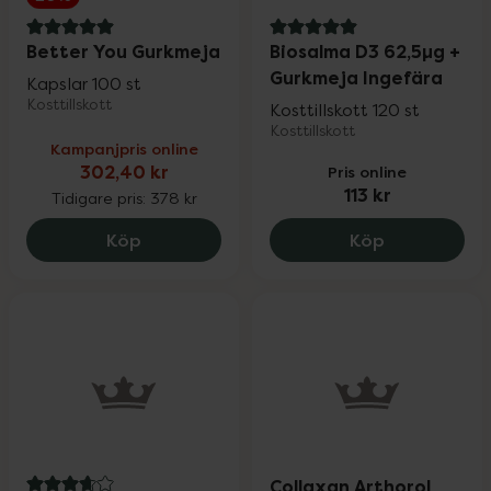
5 av 5 i omdöme
5 av 5 i omdöme
Better You Gurkmeja
Biosalma D3 62,5µg +
Gurkmeja Ingefära
Kapslar 100 st
Kosttillskott
Kosttillskott 120 st
Kosttillskott
Kampanjpris online
302,40 kr
Pris online
113 kr
Tidigare pris:
378 kr
Better You Gurkmeja, 302.4 kr.
Biosalma D3
Köp
Köp
Collaxan Arthorol