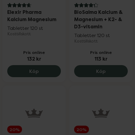
4.7 av 5 i omdöme
4.3 av 5 i omdöme
Elexir Pharma
BioSalma Kalcium &
Kalcium Magnesium
Magnesium + K2- &
D3-vitamin
Tabletter 120 st
Kosttillskott
Tabletter 120 st
Kosttillskott
Pris online
Pris online
132 kr
113 kr
Elexir Pharma Kalcium Magnesium, 132 k
BioSalma Ka
Köp
Köp
20%
20%