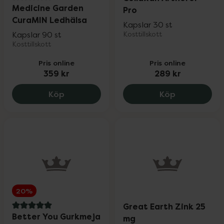
3.8 av 5 i omdöme
Medicine Garden
Pro
CuraMIN Ledhälsa
Kapslar 30 st
Kapslar 90 st
Kosttillskott
Kosttillskott
Pris online
Pris online
359 kr
289 kr
Medicine Garden CuraMIN Ledhälsa, 359
Collaxan Art
Köp
Köp
20%
Great Earth Zink 25
5 av 5 i omdöme
Better You Gurkmeja
mg