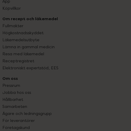
App
Köpvillkor
Om recept och läkemedel
Fullmakter
Högkostnadsskyddet
Läkemedelsutbyte
Lämna in gammal medicin
Resa med läkemedel
Receptregistret
Elektroniskt expertstöd, EES
Om oss
Pressrum
Jobba hos oss
Hållbarhet
Samarbeten
Ägare och ledningsgrupp
För leverantörer
Företagskund