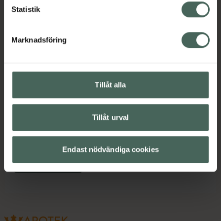
Intim
Mensskydd
Tamponger
Statistik
Innehåll
Visa
Marknadsföring
Instruktioner
Visa
Tillåt alla
Tillåt urval
Upptäck flera produkter inom
Intim
Mensskydd
Endast nödvändiga cookies
Tamponger