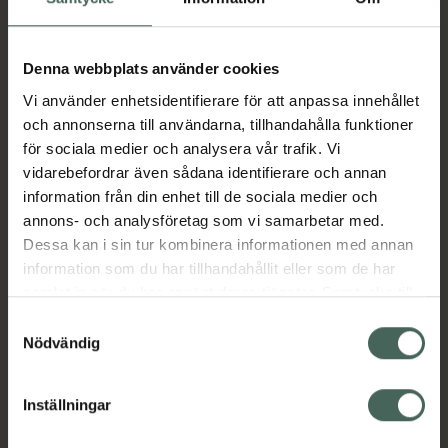
34,90 kr
Köp båda för
:
63,90 kr
Denna webbplats använder cookies
Köp båda
Vi använder enhetsidentifierare för att anpassa innehållet
och annonserna till användarna, tillhandahålla funktioner
för sociala medier och analysera vår trafik. Vi
Beskrivning
Dölj
vidarebefordrar även sådana identifierare och annan
information från din enhet till de sociala medier och
annons- och analysföretag som vi samarbetar med.
Tamponger Mini har rundad topp och lent
Dessa kan i sin tur kombinera informationen med annan
ytskikt för bekväm användning. Snöre av
information som du har tillhandahållit eller som de har
bomull som ej suger åt sig vätska. För dig med
samlat in när du har använt deras tjänster. Samtycke till
lätta blödningar. Ej klorblekt. Svanenmärkt. 16
cookies är frivilligt och du kan när som helst ändra eller
Samtyckesval
st.
återkalla ditt samtycke via webbplatsens
Nödvändig
Jämförpris
1,87 kr
/
st
cookieinställningar. Ett återkallat samtycke påverkar inte
lagligheten av behandling som skett innan återkallelsen.
EAN:
07312489995542
Inställningar
Kategorier: