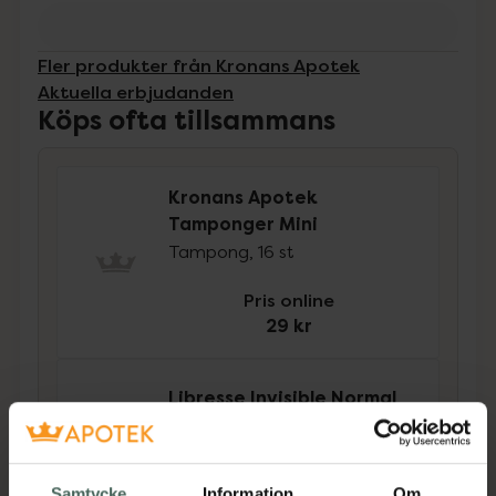
Fler produkter från Kronans Apotek
Aktuella erbjudanden
Köps ofta tillsammans
Kronans Apotek
Tamponger Mini
Tampong, 16 st
Pris online
29 kr
Libresse Invisible Normal
Binda 16 st
Pris online
Samtycke
Information
Om