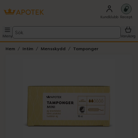
Kundklubb
Recept
Sök
Meny
Varukorg
Hem
Intim
Mensskydd
Tamponger
Hoppa över Lista
Lista: . Innehåller 1 objekt.