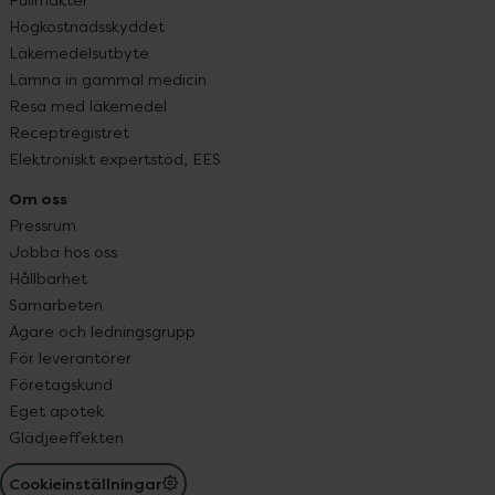
Högkostnadsskyddet
Läkemedelsutbyte
Lämna in gammal medicin
Resa med läkemedel
Receptregistret
Elektroniskt expertstöd, EES
Om oss
Pressrum
Jobba hos oss
Hållbarhet
Samarbeten
Ägare och ledningsgrupp
För leverantörer
Företagskund
Eget apotek
Glädjeeffekten
Cookieinställningar