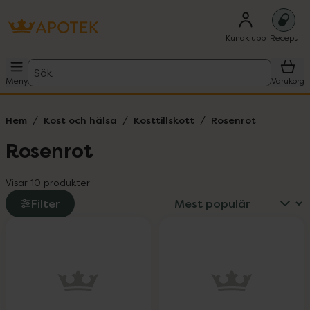
Kundklubb
Recept
Sök
Meny
Varukorg
Hem
Kost och hälsa
Kosttillskott
Rosenrot
Rosenrot
Visar 10 produkter
Filter