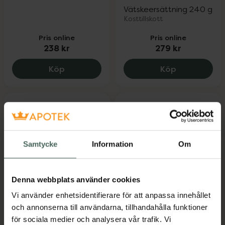
Vätskeersättning 240 g
Kosttillskott
Pris online
Pris online
238 kr
279 kr
Adapt Anti Stress, 238 kr.
Heey! Hydrat
Köp
Köp
Samtycke
Information
Om
20%
Denna webbplats använder cookies
New Nordic
Swedish
Cordyceps Plus
Supplements Vitamin
Vi använder enhetsidentifierare för att anpassa innehållet
& Mineral Complex
och annonserna till användarna, tillhandahålla funktioner
Kosttillskott 30 st
Kosttillskott
för sociala medier och analysera vår trafik. Vi
Kapslar 120 st