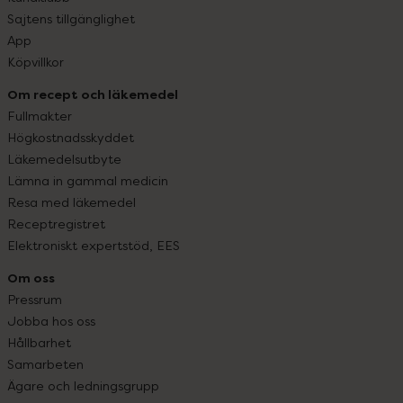
Sajtens tillgänglighet
App
Köpvillkor
Om recept och läkemedel
Fullmakter
Högkostnadsskyddet
Läkemedelsutbyte
Lämna in gammal medicin
Resa med läkemedel
Receptregistret
Elektroniskt expertstöd, EES
Om oss
Pressrum
Jobba hos oss
Hållbarhet
Samarbeten
Ägare och ledningsgrupp