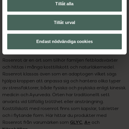
Kosttillskott
Tillåt alla
Kampanjpris online
173,60 kr
Pris online
Tillåt urval
359 kr
Tidigare pris:
217 kr
Mer info
Mer info
Endast nödvändiga cookies
Rosenrot
Rosenrot är en ört som tillhör familjen fetbladsväxter 
och hittas i många kosttillskott och naturläkemedel. 
Rosenrot klassas även som en adaptogen vilket sägs 
hjälpa kroppen att anpassa sig och hantera olika typer 
av stressfaktorer, både fysiska och psykiska enligt kinesisk 
medicin och Ayurveda. Örten har traditionellt sett 
använts vid tillfällig trötthet eller ansträngning. 
Kosttillskott med rosenrot finns som kapslar, tabletter 
och i flytande form. Här hittar du produkter med 
GLYC
A+
Rosenrot från varumärken som 
, 
 och 