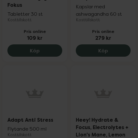
Fokus
Kapslar med
Tabletter 30 st
ashwagandha 60 st
Kosttillskott
Kosttillskott
Pris online
Pris online
109 kr
279 kr
Gerimax Dagligt Fokus, 109 kr.
Adapt Anti-s
Köp
Köp
Adapt Anti Stress
Heey! Hydrate &
Focus, Electrolytes +
Flytande 500 ml
Lion's Mane, Lemon
Kosttillskott