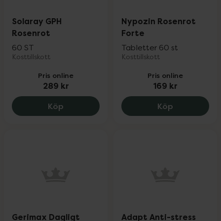
Solaray GPH
Nypozin Rosenrot
Rosenrot
Forte
60 ST
Tabletter 60 st
Kosttillskott
Kosttillskott
Pris online
Pris online
289 kr
169 kr
Solaray GPH Rosenrot, 289 kr.
Nypozin Ros
Köp
Köp
Gerimax Dagligt
Adapt Anti-stress