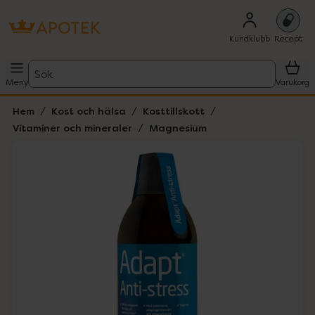
Kundklubb
Recept
Sök
Meny
Varukorg
Hem
Kost och hälsa
Kosttillskott
Vitaminer och mineraler
Magnesium
Hoppa över Lista
Lista: . Innehåller 1 objekt.