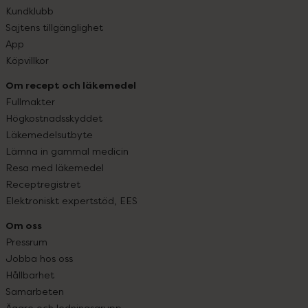
Kundklubb
Sajtens tillgänglighet
App
Köpvillkor
Om recept och läkemedel
Fullmakter
Högkostnadsskyddet
Läkemedelsutbyte
Lämna in gammal medicin
Resa med läkemedel
Receptregistret
Elektroniskt expertstöd, EES
Om oss
Pressrum
Jobba hos oss
Hållbarhet
Samarbeten
Ägare och ledningsgrupp