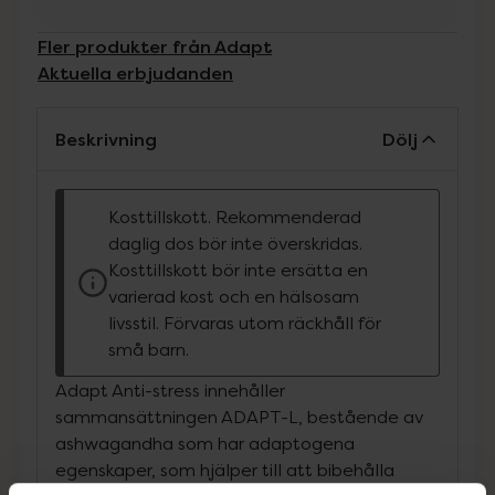
Fler produkter från Adapt
Aktuella erbjudanden
Beskrivning
Dölj
Kosttillskott. Rekommenderad
daglig dos bör inte överskridas.
Kosttillskott bör inte ersätta en
varierad kost och en hälsosam
livsstil. Förvaras utom räckhåll för
små barn.
Adapt Anti-stress innehåller
sammansättningen ADAPT-L, bestående av
ashwagandha som har adaptogena
egenskaper, som hjälper till att bibehålla