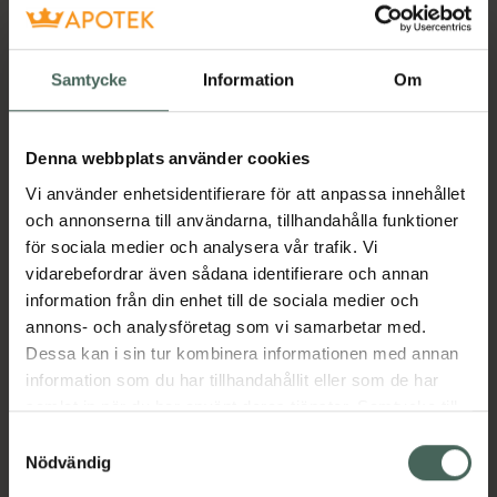
kroppens motståndskraft mot stress samt till
känslomässig balans, kamomill som bidrar till
bibehållen lugn sinnesstämning samt
extraktet ADAPT232-S med adaptogenerna
Samtycke
Information
Om
rosenrot, schisandra, rysk rot i kombination
med pantotensyra. Schisandra och rosenrot
Denna webbplats använder cookies
stödjer kroppens förmåga att hantera stress,
rysk rot bidrar till att bibehålla mental och
Vi använder enhetsidentifierare för att anpassa innehållet
fysisk energi, pantotensyra och magnesium
och annonserna till användarna, tillhandahålla funktioner
bidrar till att minska trötthet och utmattning.
för sociala medier och analysera vår trafik. Vi
vidarebefordrar även sådana identifierare och annan
Jämförpris
0,56 kr
/
ml
information från din enhet till de sociala medier och
EAN:
07392213680005
annons- och analysföretag som vi samarbetar med.
Kategorier:
Dessa kan i sin tur kombinera informationen med annan
information som du har tillhandahållit eller som de har
Ashwagandha
Ashwagandha
samlat in när du har använt deras tjänster. Samtycke till
Kost och hälsa
Kosttillskott
Kosttillskott
cookies är frivilligt och du kan när som helst ändra eller
Samtyckesval
Magnesium
Magnesium
Rosenrot
Rosenrot
återkalla ditt samtycke via webbplatsens
Nödvändig
Vitaminer och mineraler
cookieinställningar. Ett återkallat samtycke påverkar inte