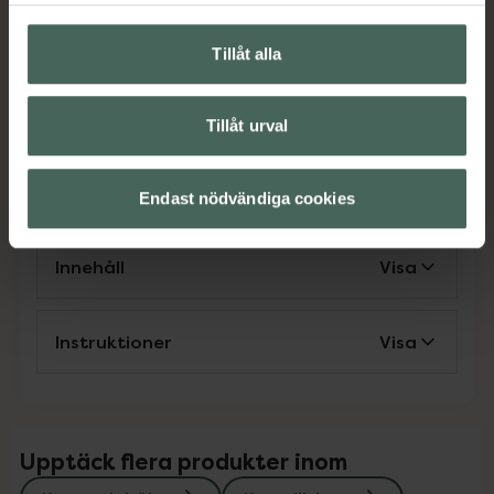
EAN:
07350116310818
Kategorier:
Tillåt alla
Kost och hälsa
Kosttillskott
Kosttillskott
Rosenrot
Rosenrot
Tillåt urval
Omdömen
Visa
Endast nödvändiga cookies
Innehåll
Visa
Instruktioner
Visa
Upptäck flera produkter inom