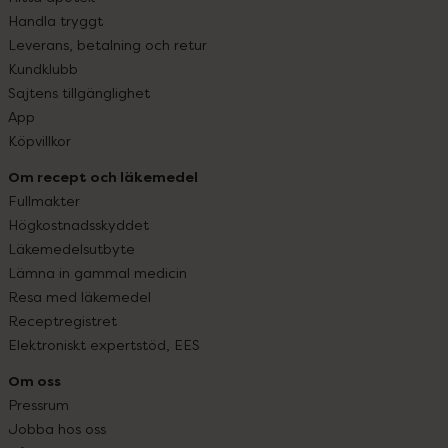
Handla tryggt
Leverans, betalning och retur
Kundklubb
Sajtens tillgänglighet
App
Köpvillkor
Om recept och läkemedel
Fullmakter
Högkostnadsskyddet
Läkemedelsutbyte
Lämna in gammal medicin
Resa med läkemedel
Receptregistret
Elektroniskt expertstöd, EES
Om oss
Pressrum
Jobba hos oss