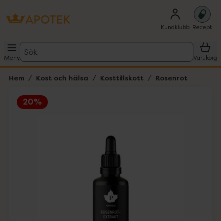
Kundklubb
Recept
Sök
Meny
Varukorg
Hem
Kost och hälsa
Kosttillskott
Rosenrot
20%
Hoppa över Lista
Lista: . Innehåller 1 objekt.