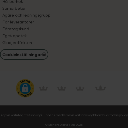
Hållbarhet
Samarbeten
Ägare och ledningsgrupp
För leverantörer
Företagskund
Eget apotek
Glädjeeffekten
Cookieinställningar
Köpvillkor
Integritetspolicy
Klubbens medlemsvillkor
Dataskyddsombud
Cookiepolicy
© Kronans Apotek AB
2026