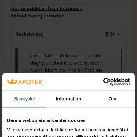
Fler produkter från Pureness
Aktuella erbjudanden
Beskrivning
Dölj
Kosttillskott. Rekommenderad
daglig dos bör inte överskridas.
Kosttillskott bör inte ersätta en
varierad kost och en hälsosam
livsstil. Förvaras utom räckhåll för
små barn.
Samtycke
Information
Om
Pureness Rosenrotextrakt är ett extrakt vi
skapat av den kraftfulla och traditionella
örten rosenrot. Växten har använts för god
Denna webbplats använder cookies
hälsa runt om i världen i tusentals år. Det sägs
Vi använder enhetsidentifierare för att anpassa innehållet
att även vikingarna använde rosenrot som